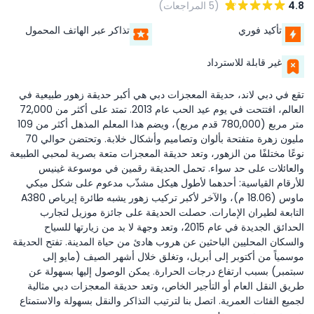
4.8
(5 المراجعات)
تأكيد فوري
تذاكر عبر الهاتف المحمول
غير قابلة للاسترداد
تقع في دبي لاند، حديقة المعجزات دبي هي أكبر حديقة زهور طبيعية في
العالم، افتتحت في يوم عيد الحب عام 2013. تمتد على أكثر من 72,000
متر مربع (780,000 قدم مربع)، ويضم هذا المعلم المذهل أكثر من 109
مليون زهرة متفتحة بألوان وتصاميم وأشكال خلابة. وتحتضن حوالي 70
نوعًا مختلفًا من الزهور، وتعد حديقة المعجزات متعة بصرية لمحبي الطبيعة
والعائلات على حد سواء. تحمل الحديقة رقمين في موسوعة غينيس
للأرقام القياسية: أحدهما لأطول هيكل مشذّب مدعوم على شكل ميكي
ماوس (18.06 م)، والآخر لأكبر تركيب زهور يشبه طائرة إيرباص A380
التابعة لطيران الإمارات. حصلت الحديقة على جائزة موزيل لتجارب
الحدائق الجديدة في عام 2015، وتعد وجهة لا بد من زيارتها للسياح
والسكان المحليين الباحثين عن هروب هادئ من حياة المدينة. تفتح الحديقة
موسمياً من أكتوبر إلى أبريل، وتغلق خلال أشهر الصيف (مايو إلى
سبتمبر) بسبب ارتفاع درجات الحرارة. يمكن الوصول إليها بسهولة عن
طريق النقل العام أو التأجير الخاص، وتعد حديقة المعجزات دبي مثالية
لجميع الفئات العمرية. اتصل بنا لترتيب التذاكر والنقل بسهولة والاستمتاع