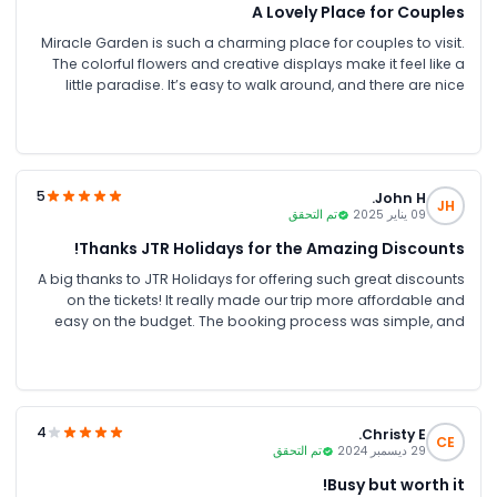
A Lovely Place for Couples
Miracle Garden is such a charming place for couples to visit.
The colorful flowers and creative displays make it feel like a
little paradise. It’s easy to walk around, and there are nice
shaded spots to relax or take some cute pictures together.
The garden is very clean and well-maintained. A truly
peaceful and happy spot to spend quality time with your
partner.
5
John H.
JH
09 يناير 2025
تم التحقق
Thanks JTR Holidays for the Amazing Discounts!
A big thanks to JTR Holidays for offering such great discounts
on the tickets! It really made our trip more affordable and
easy on the budget. The booking process was simple, and
we got our tickets quickly without any hassle. Really
appreciate the help, it made our day even more fun and
enjoyable. Definitely recommending JTR Holidays to
everyone!
4
Christy E.
CE
29 ديسمبر 2024
تم التحقق
Busy but worth it!