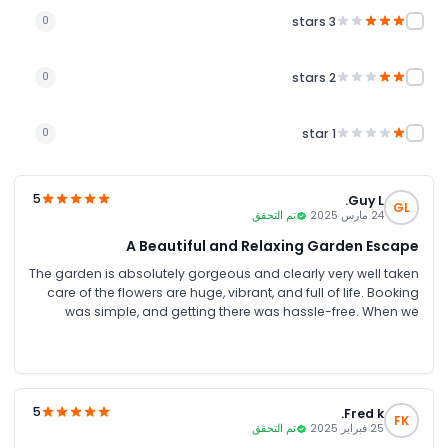
3 stars
0
2 stars
0
1 star
0
5
Guy L.
GL
24 مارس 2025
تم التحقق
A Beautiful and Relaxing Garden Escape
The garden is absolutely gorgeous and clearly very well taken
care of the flowers are huge, vibrant, and full of life. Booking
was simple, and getting there was hassle-free. When we
visited, it was quite warm, but thankfully there were plenty of
shaded spots to relax and cool off. The free restrooms inside
were convenient, and it was nice to have food and drink
options available without having to leave. Overall, it was a
peaceful and refreshing experience, perfect for a leisurely
5
Fred k.
FK
stroll or just enjoying nature.
25 فبراير 2025
تم التحقق