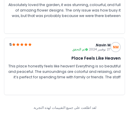
Absolutely loved the garden, it was stunning, colourful, and full
of amazing flower designs. The only issue was how busy it
was, but that was probably because we were there between
Christmas and New Year. Despite the crowds, it was totally
worth it!
5
Navin M.
NM
27 نوفمبر 2024
تم التحقق
Place Feels Like Heaven
This place honestly feels like heaven! Everything is so beautiful
and peaceful. The surroundings are colorful and relaxing, and
it’s perfect for spending time with family or friends. The staff
are friendly, and the place is very clean and well-maintained
لقد اطلعت على جميع التقييمات لهذه التجربة.