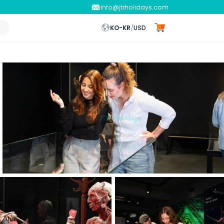
info@jtrholidays.com
KO-KR
/
USD