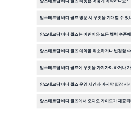
암스테르담 바디 월즈 티켓은 어떻게 예약하나요?
암스테르담 바디 월즈 티켓은 이 웹사이트에서 편리
암스테르담 바디 월즈 방문 시 무엇을 기대할 수 있
약 90분 동안 200개의 실제 플라스티네이트된 
암스테르담 바디 월즈는 어린이와 모든 체력 수준에
다.
0-5세 어린이는 무료 입장 가능하며 전시회는 가
암스테르담 바디 월즈 예약을 취소하거나 변경할 수
네, 방문 48시간 전까지 무료로 취소할 수 있으며
암스테르담 바디 월즈에 무엇을 가져가야 하거나 
장외 음식과 음료는 반입 금지이므로 간식이나 음
암스테르담 바디 월즈 운영 시간과 마지막 입장 시
전시회는 매일 오전 9시부터 오후 8시까지 운영되며
암스테르담 바디 월즈에서 오디오 가이드가 제공되
영어, 스페인어, 독일어, 이탈리아어, 네덜란드어