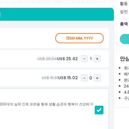
고 더 건강한 습관을 장려하는 체험 요소를 통해 참여합니다. 교
활동
명 이상의 사람들을 끌어들여 암스테르담의 문화계에서 두드러진
성인
션
선택으로 줄을 건너뛰고 암스테르담 중심의 이 명소를 바로 즐기세요.
에 대한 관점을 새롭게 할 사려 깊은 경험에 원활하게 접근할 수
총액
DD MM, YYYY
안심
US$ 26.04
US$ 25.42
-
1
+
최
예
US$ 15.61
US$ 15.02
-
0
+
완
2
4.
구
200개의 실제 인체 표본을 통해 생활 습관과 행복이 건강에 미