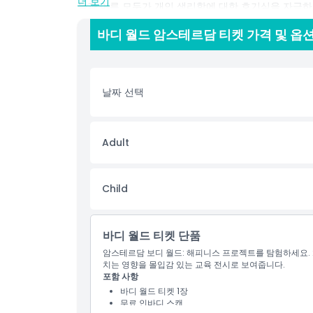
더 보기
들과 어른 모두가 개인 생리학에 대한 호기심을 자극하
육적이면서도 매혹적인 접근 방식은 전 세계 4천만 
바디 월드 암스테르담 티켓 가격 및 옵
존재가 되었습니다.​ Klook을 통한 빠른 입장 티켓 
유연한 예약 옵션은 어떤 일정에도 맞춰져 이 인간 신체
있도록 합니다.
날짜 선택
하이라이트
Adult
포함 사항
Child
아동 성인 정책
포함되지 않는 사항
바디 월드 티켓 단품
암스테르담 보디 월드: 해피니스 프로젝트를 탐험하세요. 
치는 영향을 몰입감 있는 교육 전시로 보여줍니다.
운영 시간
포함 사항
바디 월드 티켓 1장
무료 인바디 스캔
알아야 할 사항