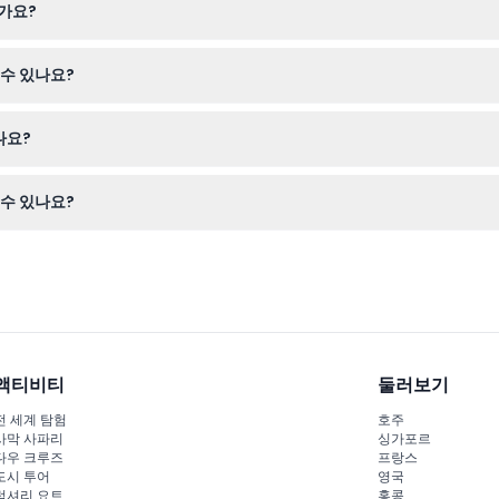
가요?
할 수 있으며, 0세에서 3세 유아는 무료로 입장합니다. 16세에서 24세 
수 있나요?
에 날짜를 신중히 선택하시기 바랍니다.
나요?
관한 흥미로운 전시를 탐험하며, 런던과 템스 강의 멋진 전망을 감상할 수
수 있나요?
드가 입장권에 포함되어 있으며 휴대전화에 다운로드할 수 있습니다.
액티비티
둘러보기
전 세계 탐험
호주
사막 사파리
싱가포르
다우 크루즈
프랑스
도시 투어
영국
럭셔리 요트
홍콩