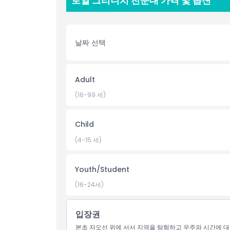
로열 그리니치 천문대 가격 및 옵션
간 측정과 천체 관측의 발전 과정을 추적하는 흥미로운
움을 준 도구부터 세계 표준을 세운 초기 시계까지, 
여줍니다. 이 박물관은 가족, 학생, 과학 애호가 및 
중요성 외에도 로열 그리니치 천문대는 런던에서 가장 
날짜 선택
런던 스카이라인, 템스강 및 주변 그리니치 공원의 파노
합은 로열 그리니치 천문대를 수도를 탐험하는 누구에게
켓을 온라인으로 예약하여 자리 확보 및 대기 시간을 피
히 런던 최고의 전망 중 하나를 찾고 있든, 로열 그리
Adult
(16-99 세)
하이라이트
Child
포함 사항
(4-15 세)
Youth/Student
아동 성인 정책
(16-24세)
포함되지 않는 사항
입장권
운영 시간
본초 자오선 위에 서서 지역을 탐험하고 우주와 시간에 