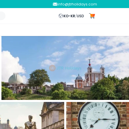
info@jtrholidays.com
KO-KR
/
USD