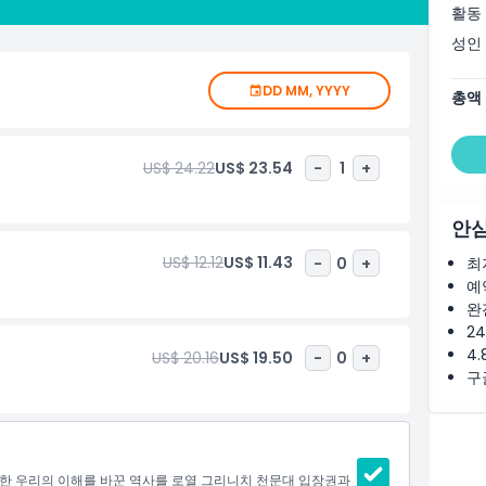
 전시물을 탐험할 수 있습니다. 선원들이 바다를 항해하는 데 도
활동
로열 그리니치 천문대는 현대 세계를 형성한 과학을 매력적으로 보
성인
관광객에게 교육적이고 접근하기 쉬운 전시로 이상적입니다. 과학적
숨막히는 전망 중 하나를 제공합니다. 언덕 꼭대기에 위치하여
DD MM, YYYY
라마 뷰를 제공합니다. 풍부한 역사, 첨단 과학, 멋진 경관의 조
총액
나 꼭 방문해야 할 명소로 만듭니다. 로열 그리니치 천문대 티
하세요. 천문학에 관심이 있든, 시간의 역사에 매료되었든, 단순
니치 천문대는 진정으로 잊지 못할 경험을 제공합니다.
US$ 24.22
US$ 23.54
-
1
+
안심
US$ 12.12
US$ 11.43
-
0
+
최
예
완
2
4.
US$ 20.16
US$ 19.50
-
0
+
구
대한 우리의 이해를 바꾼 역사를 로열 그리니치 천문대 입장권과