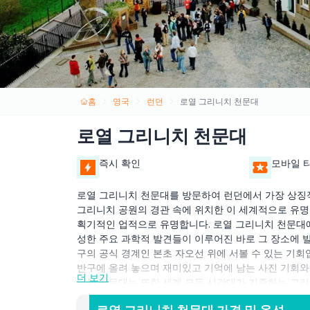
홈
영국
런던
로열 그리니치 천문대
로열 그리니치 천문대
즉시 확인
모바일 
로열 그리니치 천문대를 방문하여 런던에서 가장 상징
그리니치 공원의 경관 속에 위치한 이 세계적으로 유명
획기적인 업적으로 유명합니다. 로열 그리니치 천문대에
성한 주요 과학적 발견들이 이루어진 바로 그 장소에 
구의 공식 경계인 본초 자오선 위에 서볼 수 있는 기회
반구에 올려 놓으며 재미있고 기억에 남는 사진 기회와
더 보기
니치 천문대는 또한 세계 모든 시간대가 기준하는 그리
중심지가 되어 항해와 세계 통신을 혁신했는지 배우게 될