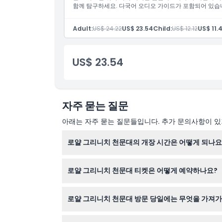
함께 탐구하세요. 다국어 오디오 가이드가 포함되어 있습
알아야 할 사항
Adult:
US$ 24.22
US$ 23.54
Child:
US$ 12.12
US$ 11.
위치
US$ 23.54
교환 방법
자주 묻는 질문
취소 정책
아래는 자주 묻는 질문들입니다. 추가 문의사항이 있거
로얄 그리니치 천문대의 개장 시간은 어떻게 되나요
로얄 그리니치 천문대는 매일 오전 10시부터 오후 5
로얄 그리니치 천문대 티켓은 어떻게 예약하나요?
확인해 주세요).
이 웹사이트에서 원하는 날짜와 티켓 종류를 선택하
로얄 그리니치 천문대 방문 당일에는 무엇을 가져가
티켓(인쇄본 또는 휴대전화 화면), 학생 티켓 예