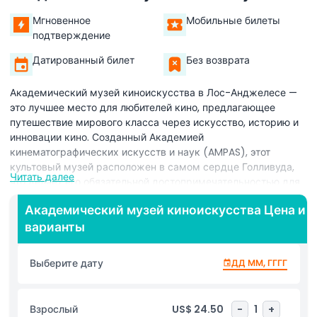
Мгновенное
Мобильные билеты
подтверждение
Датированный билет
Без возврата
Академический музей киноискусства в Лос-Анджелесе —
это лучшее место для любителей кино, предлагающее
путешествие мирового класса через искусство, историю и
инновации кино. Созданный Академией
кинематографических искусств и наук (AMPAS), этот
культовый музей расположен в самом сердце Голливуда,
Читать далее
что делает его обязательной достопримечательностью для
всех, кто увлечен магией кино. С вашим билетом в
Академический музей киноискусства Цена и
Академический музей киноискусства вы получаете доступ
варианты
к захватывающим и интерактивным экспонатам, которые
исследуют каждый аспект кинопроизводства — от
сценарного мастерства и режиссуры до визуальных
Выберите дату
ДД ММ, ГГГГ
эффектов и дизайна костюмов. Войдите внутрь и откройте
для себя невероятную коллекцию кинематографических
сокровищ, включая оригинальные кинопленки, культовые
Взрослый
US$ 24.50
-
1
+
костюмы, винтажные камеры, раскадровки, редкие