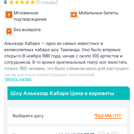
5
(1 отзывы)
Мгновенное
Мобильные билеты
подтверждение
Без возврата
Альказар Кабаре — одно из самых известных и
великолепных кабаре шоу Таиланда. Оно было впервые
открыто 8 ноября 1981 года, начав с около 100 артистов и
сотрудников. В то время оригинальный театр мог вместить
только 350 человек, что было слишком мало для растущего
числа местных и иностранных посетителей.
Читать далее
Чтобы удовлетворить спрос, был построен новый, более
большой театр. 9 февраля 1990 года новый театр открылся,
Шоу Альказар Кабаре Цена и варианты
предлагая грандиозный и современный опыт. Он был
спроектирован с использованием передовых световых и
звуковых систем и теперь может вместить более 1 000
Выберите дату
ДД ММ, ГГГГ
человек, принимая гостей со всего мира.
Сегодня Альказар Кабаре всемирно известен как лучшее