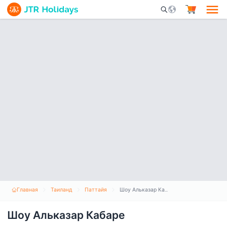
Mobile Search Opene
Главная
Таиланд
Паттайя
Шоу Альказар Кабаре
Шоу Альказар Кабаре