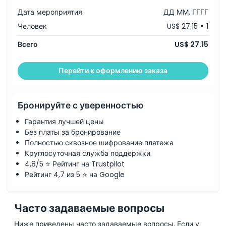
Дата мероприятия
ДД ММ, ГГГГ
Включено
Человек
US$ 27.15 × 1
Политика в отношении детей и взрослых
Всего
US$ 27.15
Перейти к оформлению заказа
Исключения
Часы работы
Бронируйте с уверенностью
Гарантия лучшей цены
Вещи, которые нужно знать
Без платы за бронирование
Полностью сквозное шифрование платежа
Круглосуточная служба поддержки
Местоположение
4,8/5 ⭐ Рейтинг на Trustpilot
Рейтинг 4,7 из 5 ⭐ на Google
Как воспользоваться
Часто задаваемые вопросы
Политика отмены
Ниже приведены часто задаваемые вопросы. Если у