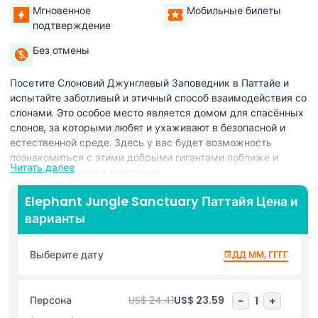
Мгновенное
Мобильные билеты
подтверждение
Без отмены
Посетите Слоновий Джунглевый Заповедник в Паттайе и
испытайте заботливый и этичный способ взаимодействия со
слонами. Это особое место является домом для спасённых
слонов, за которыми любят и ухаживают в безопасной и
естественной среде. Здесь у вас будет возможность
познакомиться с этими добрыми гигантами поближе и
Читать далее
узнать о их жизни и поведении.
Одна из лучших частей вашего визита — кормление слонов
Elephant Jungle Sanctuary Паттайя Цена и
с руки. Наблюдайте, как они с удовольствием едят фрукты
варианты
и овощи, одновременно знакомясь с их игривым
характером. После кормления вы сможете играть,
взаимодействовать и даже фотографироваться со слонами,
Выберите дату
ДД ММ, ГГГГ
создавая незабываемые воспоминания.
Но на этом веселье не заканчивается! Далее вы
присоединитесь к слонам в спа-процедуре с грязью.
Персона
US$ 24.41
US$ 23.59
-
1
+
Покройте их (и себя, если хотите) прохладной, мягкой