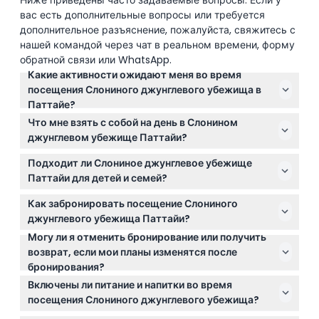
вас есть дополнительные вопросы или требуется
дополнительное разъяснение, пожалуйста, свяжитесь с
нашей командой через чат в реальном времени, форму
обратной связи или WhatsApp.
Какие активности ожидают меня во время
посещения Слониного джунглевого убежища в
Паттайе?
Во время вашего визита вы сможете кормить и
Что мне взять с собой на день в Слонином
взаимодействовать с спасёнными слонами,
джунглевом убежище Паттайи?
насладиться грязевым спа вместе с ними, помочь
Лучше взять шляпу, солнцезащитный крем,
искупать их на открытом душе и принять участие в
Подходит ли Слониное джунглевое убежище
репеллент от насекомых и копию страницы с
мастер-классе по изготовлению бумажных изделий
Паттайи для детей и семей?
фотографией вашего паспорта или просто номер
из волокон слоновьего навоза.
Да! Убежище приветствует детей от 4 до 10 лет,
паспорта для беспроблемного регистрации.
Как забронировать посещение Слониного
младенцы от 1 до 3 лет посещают бесплатно, а дети
джунглевого убежища Паттайи?
от 11 лет считаются взрослыми для посещения.
Могу ли я отменить бронирование или получить
Вы можете легко забронировать визит онлайн на
возврат, если мои планы изменятся после
этом сайте, где также можно проверить
бронирования?
доступность разных программ по времени и дате.
Билеты не подлежат возврату и отмене, поэтому
Включены ли питание и напитки во время
тщательно выбирайте дату и время при
посещения Слониного джунглевого убежища?
бронировании.
Включены традиционные тайские блюда, закуски и