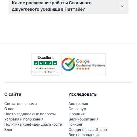
Какое расписание работы Слониного
напитки, а также еда для слонов для кормления,
джунглевого убежища в Паттайе?
так что во время визита вас хорошо обслужат.
Убежище работает ежедневно с 10:00 до 17:00, а
офис открыт с 8:00 до 18:00. (график может
меняться — пожалуйста, уточняйте при
бронировании)
О сайте
Исследовать
Связаться с нами
Австралия
О нас
Сингапур
Часто задаваемые вопросы
Франция
Условия и положения
Великобритания
Политика конфиденциальности
Гонконг
Блог
Соединённые Штаты
Все направления