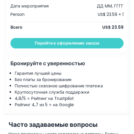
Корм для слонов
Дата мероприятия
ДД ММ, ГГГГ
Купание слонов и грязевой спа
Person
US$ 23.59 × 1
1 бесплатная экошоппер
Тайское блюдо (доступны вегетарианские варианты)
Транспорт: автобус
Всего
US$ 23.59
Возвращение: трансфер включен
Вещи, которые нужно знать
Дети в возрасте 0-3 лет могут участвовать в этом
Перейти к оформлению заказа
мероприятии бесплатно
Что взять с собой
Запасная одежда
Бронируйте с уверенностью
Солнцезащитный крем
Кепки или шляпы
Гарантия лучшей цены
Купальник
Без платы за бронирование
Полотенце
Средство от насекомых
Полностью сквозное шифрование платежа
Обувь для ходьбы
Круглосуточная служба поддержки
Паспорт (срок действия не менее 6 месяцев)
4,8/5 ⭐ Рейтинг на Trustpilot
Копия паспорта или номер паспорта
Рейтинг 4,7 из 5 ⭐ на Google
Часто задаваемые вопросы
Ниже приведены часто задаваемые вопросы. Если у