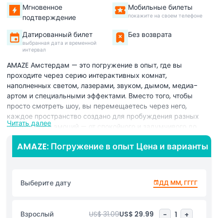
Мгновенное
Мобильные билеты
покажите на своем телефоне
подтверждение
Датированный билет
Без возврата
выбранная дата и временной
интервал
AMAZE Амстердам — это погружение в опыт, где вы
проходите через серию интерактивных комнат,
наполненных светом, лазерами, звуком, дымом, медиа-
артом и специальными эффектами. Вместо того, чтобы
просто смотреть шоу, вы перемещаетесь через него,
каждое пространство создано для пробуждения разных
Читать далее
настроений и эмоций — от спокойного и задумчивого до
захватывающего и интенсивного. Создается ощущение,
AMAZE: Погружение в опыт Цена и варианты
будто вы попадаете в живое произведение искусства или
футуристический клуб, что делает его отличным выбором,
если вы хотите на время уйти от повседневности и
полностью погрузиться в окружение. Аттракцион
Выберите дату
ДД ММ, ГГГГ
расположен в бывшем промышленном ночном клубе в
районе Вестхейвен Амстердама, что добавляет сырой,
андеграундной атмосферы. AMAZE был создан ID&T,
Взрослый
US$ 31.09
US$ 29.99
-
1
+