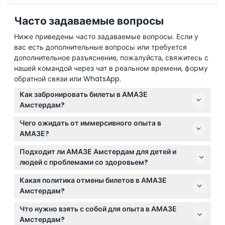
Часто задаваемые вопросы
Ниже приведены часто задаваемые вопросы. Если у
вас есть дополнительные вопросы или требуется
дополнительное разъяснение, пожалуйста, свяжитесь с
нашей командой через чат в реальном времени, форму
обратной связи или WhatsApp.
Как забронировать билеты в АМАЗЕ
Амстердам?
Вы можете легко забронировать билеты в АМАЗЕ
Чего ожидать от иммерсивного опыта в
Амстердам онлайн прямо на этом сайте. Просто
АМАЗЕ?
выберите предпочитаемую дату и время во время
Ожидайте 75-минутное путешествие через семь
процесса бронирования, чтобы проверить
Подходит ли АМАЗЕ Амстердам для детей и
интерактивных комнат, наполненных светом,
доступность и подтвердить своё место.
людей с проблемами со здоровьем?
лазерами, звуком, дымом и медиа-искусством, всё
АМАЗЕ подходит для гостей от 10 лет и старше, но
это создано для создания фестивального
Какая политика отмены билетов в АМАЗЕ
детям младше 10 лет вход запрещён. Обратите
сенсорного погружения. Опыт завершается
Амстердам?
внимание, что в опыте используются интенсивно
расслабляющим временем в уютном лаундже
Вы можете отменить бронирование бесплатно за 48
мигающие огни, поэтому он может быть не
Что нужно взять с собой для опыта в АМАЗЕ
АМАЗЕ.
часов до визита, хотя могут взиматься банковские
подходящим для людей с фоточувствительной
Амстердам?