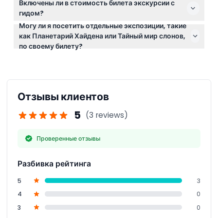
Включены ли в стоимость билета экскурсии с
указанием времени входа, действительное
гидом?
удостоверение личности, если вы используете
Могу ли я посетить отдельные экспозиции, такие
Нет, экскурсии с гидами не включены; ваш билет
тариф «житель платит сколько хочет», а также
как Планетарий Хайдена или Тайный мир слонов,
покрывает только общий вход в музей.
удобную обувь для ходьбы.
по своему билету?
Общий вход включает доступ к постоянным
экспозициям, но некоторые специальные выставки,
например Тайный мир слонов и Миры за пределами
Земли, требуют отдельного билета.
Отзывы клиентов
5
(3 reviews)
Проверенные отзывы
Разбивка рейтинга
5
3
4
0
3
0