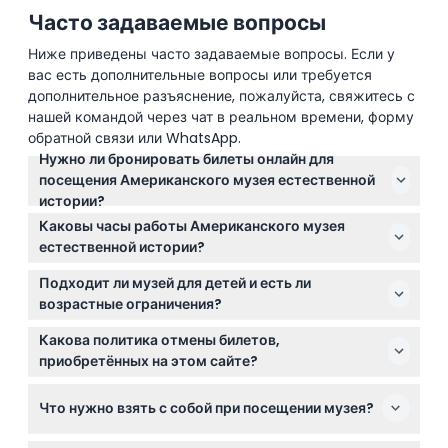
Часто задаваемые вопросы
Ниже приведены часто задаваемые вопросы. Если у
вас есть дополнительные вопросы или требуется
дополнительное разъяснение, пожалуйста, свяжитесь с
нашей командой через чат в реальном времени, форму
обратной связи или WhatsApp.
Нужно ли бронировать билеты онлайн для
посещения Американского музея естественной
истории?
Да, все посетители должны заранее забронировать
Каковы часы работы Американского музея
билеты с указанием времени входа на этом сайте
естественной истории?
перед визитом в музей.
Музей открыт ежедневно с 10:00 до 17:30, за
Подходит ли музей для детей и есть ли
исключением Дня благодарения и Рождества
возрастные ограничения?
(возможно изменение — пожалуйста, уточняйте при
Дети в возрасте от 0 до 12 лет должны находиться в
бронировании).
Какова политика отмены билетов,
сопровождении взрослого, оплатившего билет, вход
приобретённых на этом сайте?
для детей от 0 до 2 лет бесплатный.
Билеты не подлежат возврату и обмену; отмена,
Что нужно взять с собой при посещении музея?
возврат денег или изменение билетов после
бронирования невозможны.
Возьмите распечатанный или электронный билет с