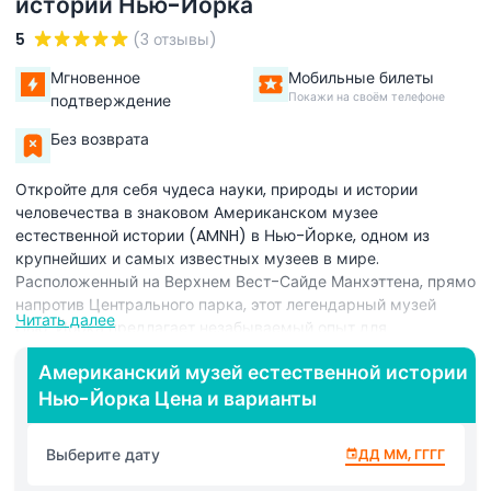
истории Нью-Йорка
5
(3 отзывы)
Мгновенное
Мобильные билеты
Покажи на своём телефоне
подтверждение
Без возврата
Откройте для себя чудеса науки, природы и истории
человечества в знаковом Американском музее
естественной истории (AMNH) в Нью-Йорке, одном из
крупнейших и самых известных музеев в мире.
Расположенный на Верхнем Вест-Сайде Манхэттена, прямо
напротив Центрального парка, этот легендарный музей
Читать далее
Нью-Йорка предлагает незабываемый опыт для
посетителей всех возрастов. С более чем 45 постоянными
Американский музей естественной истории
выставочными залами музей демонстрирует всё — от
Нью-Йорка Цена и варианты
гигантских скелетов динозавров и древних ископаемых до
впечатляющих космических экспозиций, диорам океанской
жизни и культурных артефактов со всего мира.
Выберите дату
ДД ММ, ГГГГ
Обязательные для посещения экспозиции включают
гигантского титанозавра, поразительную модель голубого