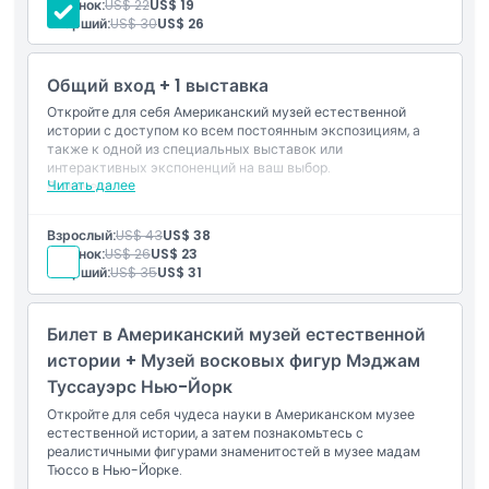
Ребенок:
US$ 22
US$ 19
Исследуйте более 40 экспозиций на разные темы
Старший:
US$ 30
US$ 26
Вход в Центр науки Ричарда Гилдера
Доступ в Роуз Центр Земли и Космоса
Основные моменты
Откройте для себя динозавров, экспонаты космоса,
Общий вход + 1 выставка
разнообразие живой природы и выставки естественной
истории
Откройте для себя Американский музей естественной
Включено
истории с доступом ко всем постоянным экспозициям, а
также к одной из специальных выставок или
интерактивных экспоненций на ваш выбор.
Читать далее
Политика в отношении детей и взрослых
Включено
Общий вход в Американский музей естественной
истории
Взрослый:
US$ 43
US$ 38
Доступ к постоянным залам и более чем 40 выставкам
Исключения
Ребенок:
US$ 26
US$ 23
Вход в Центр науки Ричарда Гилдера
Старший:
US$ 35
US$ 31
Доступ к Роуз-центру Земли и Космоса
Доступ к 1 платной специальной выставке или
Часы работы
мероприятию
Билет в Американский музей естественной
Выберите из:
Галереи специальных выставок
истории + Музей восковых фигур Мэджам
Вещи, которые нужно знать
Теплица бабочек семьи Дэвис
Туссауэрс Нью-Йорк
Фильм на гигантском экране
Космическое шоу Планетария Хейдена
Откройте для себя чудеса науки в Американском музее
Расширенный опыт посещения музея с включением
естественной истории, а затем познакомьтесь с
Время окончания бронирования
премиальных аттракционов
реалистичными фигурами знаменитостей в музее мадам
Тюссо в Нью-Йорке.