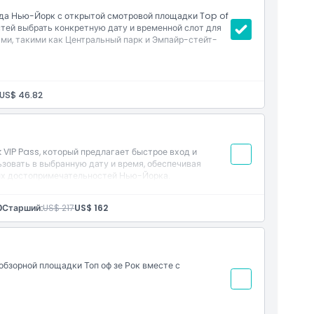
да Нью-Йорк с открытой смотровой площадки Top of
стей выбрать конкретную дату и временной слот для
и, такими как Центральный парк и Эмпайр-стейт-
US$ 46.82
 VIP Pass, который предлагает быстрое вход и
зовать в выбранную дату и время, обеспечивая
ных достопримечательностей Нью-Йорка.
0
Старший:
US$ 217
US$ 162
бзорной площадки Топ оф зе Рок вместе с