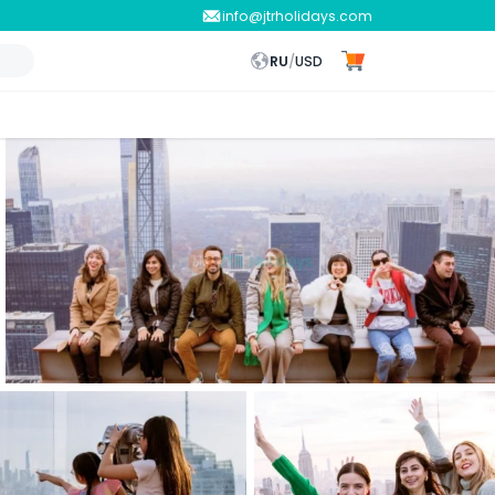
info@jtrholidays.com
RU
/
USD