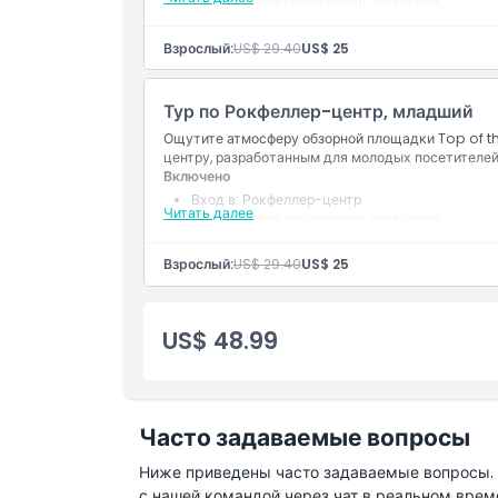
75-минутная пешеходная экскурсия
Взрослый:
US$ 29.40
US$ 25
Тур по Рокфеллер-центр, младший
Ощутите атмосферу обзорной площадки Top of t
центру, разработанным для молодых посетителей
Включено
Вход в: Рокфеллер-центр
Читать далее
75-минутная пешеходная экскурсия
Взрослый:
US$ 29.40
US$ 25
US$ 48.99
Часто задаваемые вопросы
Ниже приведены часто задаваемые вопросы. Е
с нашей командой через чат в реальном врем