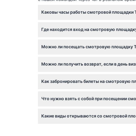
Каковы часы работы смотровой площадки Т
Смотровая площадка открыта ежедневно с 9
Где находится вход на смотровую площадку
бронировании).
Вход на Топ оф зе Рок расположен на 50-й
Можно ли посещать смотровую площадку Топ 
Да, дети младше 6 лет проходят бесплатно.
Можно ли получить возврат, если в день виз
Билеты не подлежат возврату, но если пого
Как забронировать билеты на смотровую пл
Вы можете легко забронировать билеты онл
Что нужно взять с собой при посещении см
Возьмите подтверждение бронирования, удос
Какие виды открываются со смотровой пло
площадка частично открытая.
Вас ждут потрясающие панорамные виды на
трёх уровней наблюдения.