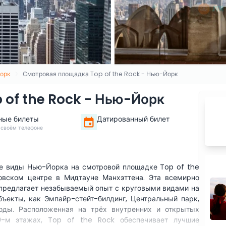
орк
Смотровая площадка Top of the Rock - Нью-Йорк
 of the Rock - Нью-Йорк
ные билеты
Датированный билет
 своём телефоне
е виды Нью-Йорка на смотровой площадке Top of the
овском центре в Мидтауне Манхэттена. Эта всемирно
предлагает незабываемый опыт с круговыми видами на
бъекты, как Эмпайр-стейт-билдинг, Центральный парк,
оды. Расположенная на трёх внутренних и открытых
-м этажах, Top of the Rock обеспечивает лучшие