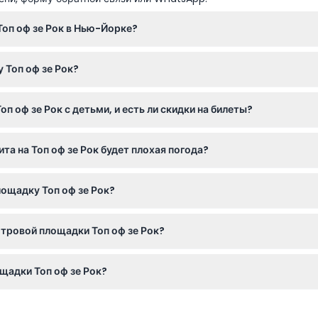
оп оф зе Рок в Нью-Йорке?
:00 до 23:00, последний лифт подъезжает в 22:10 (время может
 Топ оф зе Рок?
 улице между Пятой и Шестой авеню в пределах Рокфеллер-цент
оф зе Рок с детьми, и есть ли скидки на билеты?
ита на Топ оф зе Рок будет плохая погода?
дные условия препятствуют посещению, вы можете обменять бил
ощадку Топ оф зе Рок?
айн прямо на этом сайте, где также доступна проверка наличия
отровой площадки Топ оф зе Рок?
товерение личности с фото, если требуется, и одевайтесь удобн
щадки Топ оф зе Рок?
 360 градусов на городской пейзаж Нью-Йорка, включая Эмпай