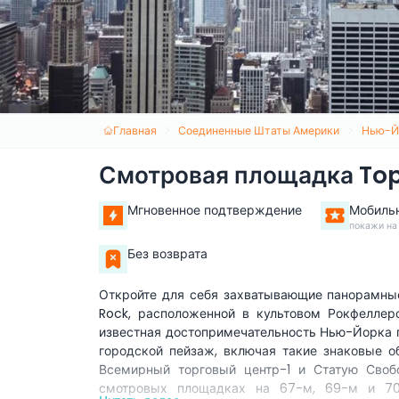
Главная
Соединенные Штаты Америки
Нью-Й
Смотровая площадка Top
Мгновенное подтверждение
Мобиль
покажи на
Без возврата
Откройте для себя захватывающие панорамны
Rock, расположенной в культовом Рокфеллер
известная достопримечательность Нью-Йорка 
городской пейзаж, включая такие знаковые о
Всемирный торговый центр-1 и Статую Своб
смотровых площадках на 67-м, 69-м и 70