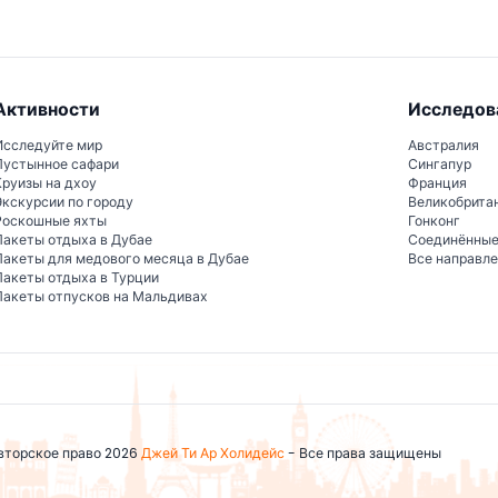
Активности
Исследов
Исследуйте мир
Австралия
Пустынное сафари
Сингапур
Круизы на дхоу
Франция
Экскурсии по городу
Великобрита
Роскошные яхты
Гонконг
Пакеты отдыха в Дубае
Соединённы
Пакеты для медового месяца в Дубае
Все направл
Пакеты отдыха в Турции
Пакеты отпусков на Мальдивах
вторское право 2026
Джей Ти Ар Холидейс
- Все права защищены