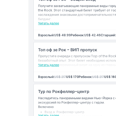
Местоположение
Получите захватывающие панорамные виды горо
the Rock. Этот стандартный билет требует от го
наслаждения знаковыми достопримечательностям
билдинг.
Политика отмены
Читать далее
Включено
Входные билеты
Взрослый:
US$ 48.99
Ребенок:
US$ 42.46
Старший:
Топ оф зе Рок - ВИП пропуск
Пропустите очереди с пропуском Top of the Rock
беззаботный опыт. Этот билет необходимо исполь
гладкий и своевременный визит на одну из глав
Читать далее
Взрослый:
US$ 217
US$ 170
Ребенок:
US$ 217
US$ 16
Тур по Рокфеллер-центр
Насладитесь панорамными видами Нью-Йорка с о
экскурсией по Рокфеллер-центру с гидом.
Включено
Вход в: Рокфеллер-центр
Читать далее