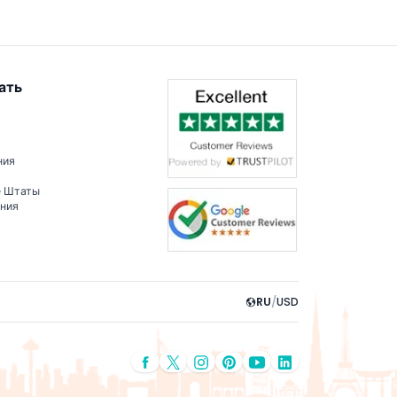
ать
ния
е Штаты
ения
RU
/
USD