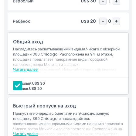
Взрослый
US$ 30
-
1
+
вида. Внутри интерактивные экспонаты предоставляют
увлекательную информацию о архитектуре и истории
Чикаго. Будь вы впервые в городе или местным жителем,
Ребёнок
US$ 20
-
0
+
ищущим новый взгляд, 360 Чикаго дарит незабываемый
вид на городской пейзаж и один из лучших опытов обзора в
городе.
Общий вход
Насладитесь захватывающими видами Чикаго с обзорной
площадки 360 Chicago. Расположена на 94-м этаже,
Основные моменты
площадка предлагает панорамные виды городской
панорамы, озера Мичиган и главных
Читать далее
достопримечательностей. Испытайте город как никогда
Включено
раньше с интерактивными дисплеями и захватывающим
опытом TILT.
Взрослый:
US$ 30
Ребёнок:
US$ 20
Политика в отношении детей и взрослых
Быстрый пропуск на вход
Исключения
Пропустите очереди с билетами на Экспозиционную
площадку 360 Chicago и наслаждайтесь
захватывающими панорамными видами на линию горизонта
Часы работы
Чикаго, озеро Мичиган и за его пределами. Расположена на
Читать далее
94-м этаже знакового центра Джон Хэнкок, эта быстрая