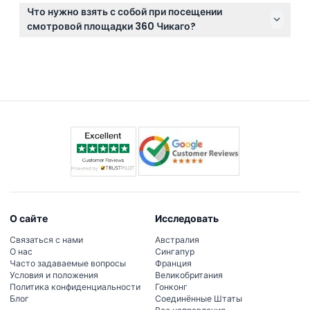
Билеты не подлежат возврату и отмене, поэтому,
всех гостей.
Что нужно взять с собой при посещении
пожалуйста, убедитесь в своих планах перед
смотровой площадки 360 Чикаго?
бронированием.
Возьмите подтверждение бронирования на
телефоне или в распечатанном виде, а также
рекомендуется скачать приложение Мэгнисити для
улучшенного опыта во время визита.
О сайте
Исследовать
Связаться с нами
Австралия
О нас
Сингапур
Часто задаваемые вопросы
Франция
Условия и положения
Великобритания
Политика конфиденциальности
Гонконг
Блог
Соединённые Штаты