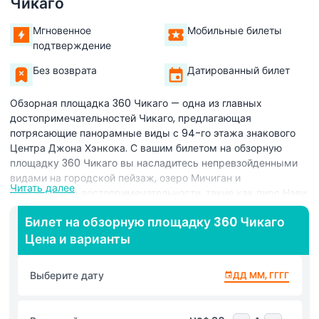
Чикаго
Мгновенное
Мобильные билеты
подтверждение
Без возврата
Датированный билет
Обзорная площадка 360 Чикаго — одна из главных
достопримечательностей Чикаго, предлагающая
потрясающие панорамные виды с 94-го этажа знакового
Центра Джона Хэнкока. С вашим билетом на обзорную
площадку 360 Чикаго вы насладитесь непревзойденными
видами на городской пейзаж, озеро Мичиган и
Читать далее
близлежащие достопримечательности, такие как пирс Нэви,
Парк Тысячелетия и Великолепная Миля. Этот обязательный
Билет на обзорную площадку 360 Чикаго
для посещения опыт в Чикаго позволяет видеть город с
Цена и варианты
высоты более 300 метров, что делает его идеальным для
фотографии, осмотра достопримечательностей и
наслаждения красотой Ветреного города днем и ночью.
Выберите дату
ДД ММ, ГГГГ
Обзорная площадка 360 Чикаго также предлагает TILT —
самый высокий в Чикаго аттракцион, где посетители
наклоняются наружу от здания для захватывающего дух