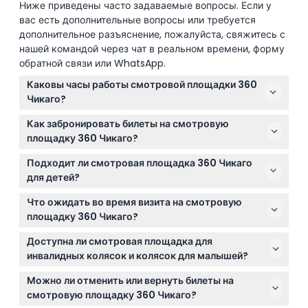
Ниже приведены часто задаваемые вопросы. Если у
вас есть дополнительные вопросы или требуется
дополнительное разъяснение, пожалуйста, свяжитесь с
нашей командой через чат в реальном времени, форму
обратной связи или WhatsApp.
Каковы часы работы смотровой площадки 360
Чикаго?
Смотровая площадка открыта ежедневно с 9 утра
Как забронировать билеты на смотровую
до 11 вечера, последний вход в 10 вечера (возможно
площадку 360 Чикаго?
изменение — пожалуйста, уточняйте при
Вы можете легко забронировать билеты онлайн
бронировании).
Подходит ли смотровая площадка 360 Чикаго
прямо здесь, на этом сайте, который также
для детей?
позволяет проверить актуальную доступность
Да, дети в возрасте от 3 до 11 лет могут посетить
билетов в реальном времени.
Что ожидать во время визита на смотровую
площадку с детским билетом, а с 12 лет действует
площадку 360 Чикаго?
взрослый тариф; малыши от 0 до 2 лет проходят
Ожидайте панорамные виды на линию горизонта
бесплатно.
Доступна ли смотровая площадка для
Чикаго и озеро Мичиган, интерактивные экспозиции
инвалидных колясок и колясок для малышей?
и доступ в КлаудБар, где можно насладиться
Да, смотровая площадка 360 Чикаго полностью
закусками и коктейлями, включенными в
Можно ли отменить или вернуть билеты на
оборудована для инвалидных колясок и детских
стоимость билета.
смотровую площадку 360 Чикаго?
колясок, чтобы обеспечить комфортный визит для