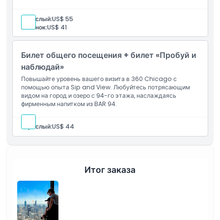
пропускная система обеспечивает безупречный,
Вещи, которые нужно знать
незабываемый опыт посещения обзорной площадки
Взрослый:
US$ 55
Чикаго.
Ребёнок:
US$ 41
Местоположение
Билет общего посещения + билет «Пробуй и
Как добраться туда
наблюдай»
Повышайте уровень вашего визита в 360 Chicago с
помощью опыта Sip and View. Любуйтесь потрясающим
Как воспользоваться
видом на город и озеро с 94-го этажа, наслаждаясь
фирменным напитком из BAR 94.
Политика отмены
Взрослый:
US$ 44
Итог заказа