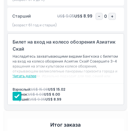
Основные моменты
Старший
US$ 9.05
US$ 8.99
-
0
+
(возраст 61 год и старше)
Включено
Билет на вход на колесо обозрения Азиатик
Скай
Политика в отношении детей и взрослых
Насладитесь захватывающими видами Бангкока с билетом
на вход на колесо обозрения Асиятик Скай! Совершите 3-4
Исключения
вращения на этом культовом колесе обозрения,
открывающем великолепные панорамы горизонта города и
Читать далее
реки Чао Прайя. Идеально подходит для пар, семей или
путешественников в одиночестве, эта прогулка —
Часы работы
обязательное событие для незабываемого впечатления о
Взрослый:
US$ 15.08
US$ 15.02
Бангкоке.
Ребенок:
US$ 6.03
US$ 6.00
Вещи, которые нужно знать
Старший:
US$ 9.05
US$ 8.99
Местоположение
Итог заказа