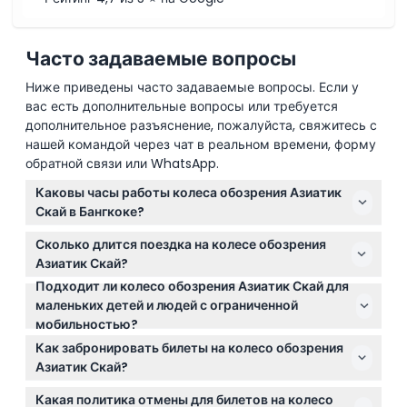
Часто задаваемые вопросы
Ниже приведены часто задаваемые вопросы. Если у
вас есть дополнительные вопросы или требуется
дополнительное разъяснение, пожалуйста, свяжитесь с
нашей командой через чат в реальном времени, форму
обратной связи или WhatsApp.
Каковы часы работы колеса обозрения Азиатик
Скай в Бангкоке?
Колесо обозрения Азиатик Скай работает
Сколько длится поездка на колесе обозрения
ежедневно с 16:00 до 00:00, что даёт вам
Азиатик Скай?
достаточно времени, чтобы насладиться
Подходит ли колесо обозрения Азиатик Скай для
Каждая поездка длится около 15-20 минут, обычно
потрясающими видами города вечером. (может
маленьких детей и людей с ограниченной
включает три полных оборота, чтобы вы могли
изменяться — пожалуйста, уточняйте при
мобильностью?
насладиться панорамным видом на Бангкок и реку
бронировании)
Да, дети в возрасте от 0 до 2 лет могут кататься
Чао Прайя. (может изменяться — пожалуйста,
Как забронировать билеты на колесо обозрения
бесплатно, а с 12 лет оплачивается взрослый билет.
уточняйте при бронировании)
Азиатик Скай?
Кроме того, аттракцион доступен для колясок и
Вы можете легко забронировать билеты онлайн
инвалидных кресел, что позволяет всем комфортно
Какая политика отмены для билетов на колесо