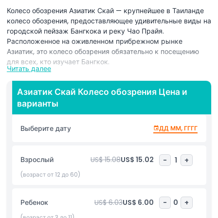
Колесо обозрения Азиатик Скай — крупнейшее в Таиланде
колесо обозрения, предоставляющее удивительные виды на
городской пейзаж Бангкока и реку Чао Прайя.
Расположенное на оживленном прибрежном рынке
Азиатик, это колесо обозрения обязательно к посещению
для всех, кто изучает Бангкок.
Читать далее
Днем вы можете наслаждаться четкими видами на город и
суетливый рынок внизу. Вечером колесо обозрения
Азиатик Скай Колесо обозрения Цена и
предлагает волшебный опыт с блестящими огнями и
варианты
романтической атмосферой. Это идеальное место, чтобы
полюбоваться закатом или сделать красивые фотографии
Выберите дату
ДД ММ, ГГГГ
города.
Будь вы с семьей, друзьями или на романтической
Взрослый
US$ 15.08
US$ 15.02
-
1
+
прогулке, колесо обозрения Азиатик Скай обещает
незабываемые впечатления. Наслаждайтесь спокойной
(возраст от 12 до 60)
поездкой над городом, любуясь потрясающими видами. Эта
знаковая достопримечательность — отличный способ
увидеть Бангкок с новой перспективы и создать долгие
Ребенок
US$ 6.03
US$ 6.00
-
0
+
воспоминания!
(возраст от 3 до 11)