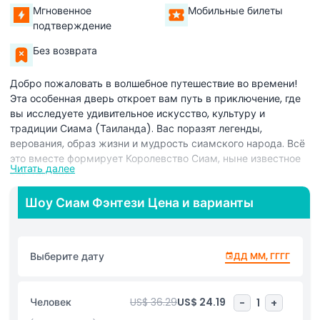
Мгновенное
Мобильные билеты
подтверждение
Без возврата
Добро пожаловать в волшебное путешествие во времени!
Эта особенная дверь откроет вам путь в приключение, где
вы исследуете удивительное искусство, культуру и
традиции Сиама (Таиланда). Вас поразят легенды,
верования, образ жизни и мудрость сиамского народа. Всё
это вместе формирует Королевство Сиам, ныне известное
Читать далее
как Таиланд.
Откройте для себя богатство Таиланда, исследуя его
Шоу Сиам Фэнтези Цена и варианты
четыре региона, каждый с уникальными обычаями, яркими
костюмами и повседневной жизнью. Посмотрите, как
тайские воины демонстрируют свою силу в показе боевых
Выберите дату
ДД ММ, ГГГГ
искусств, и узрите красоту буддийских традиций.
Вы также узнаете о великой истории древних сиамских
Человек
US$ 36.29
US$ 24.19
-
1
+
королевств и вдохновитесь прекрасным искусством и
архитектурой Таиланда.