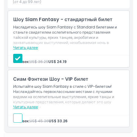
(от 4 до 99 лет)
Отпразднуйте живой дух эпохи Раттанакосина с
ослепительными костюмами, захватывающими танцами и
Шоу Siam Fantasy - стандартный билет
радостной атмосферой, которая показывает лучшее из
Насладитесь шоу Siam Fantasy с Standard билетами и
яркой культуры Таиланда.
станьте свидетелем ослепительного представления
тайской культуры, ярких танцев, акробатики и
захватывающих выступлений, незабываемая ночь в
Читать далее
Бангкоке!
Основные моменты
Человек:
US$ 36.29
US$ 24.19
Включено
Сиам Фэнтези Шоу - VIP билет
Политика в отношении детей и взрослых
Испытайте шоу Siam Fantasy в стиле с VIP-билетом!
Наслаждайтесь первоклассными местами с лучшими
видами на ослепительные выступления, яркие танцы и
культурные представления, которые делают это шоу
Исключения
Читать далее
незабываемым.
Часы работы
Человек:
US$ 45.36
US$ 33.26