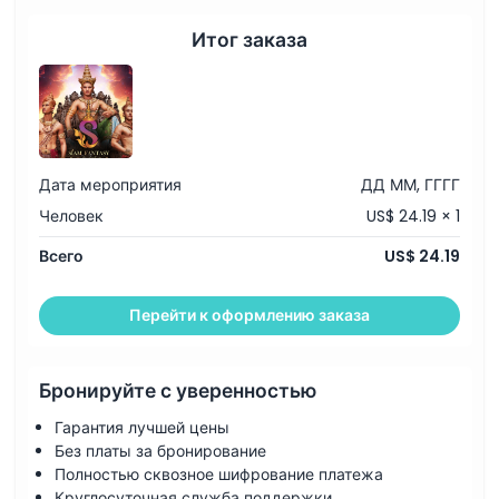
Вещи, которые нужно знать
Итог заказа
Местоположение
Как добраться туда
Дата мероприятия
ДД ММ, ГГГГ
Как воспользоваться
Человек
US$ 24.19 × 1
Всего
US$ 24.19
Политика отмены
Перейти к оформлению заказа
Бронируйте с уверенностью
Гарантия лучшей цены
Без платы за бронирование
Полностью сквозное шифрование платежа
Круглосуточная служба поддержки