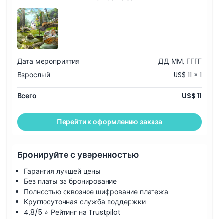
Политика в отношении детей и взрослых
Исключения
Дата мероприятия
ДД ММ, ГГГГ
Часы работы
Взрослый
US$ 11 × 1
Вещи, которые нужно знать
Всего
US$ 11
Местоположение
Перейти к оформлению заказа
Как добраться туда
Бронируйте с уверенностью
Гарантия лучшей цены
Как воспользоваться
Без платы за бронирование
Полностью сквозное шифрование платежа
Круглосуточная служба поддержки
Политика отмены
4,8/5 ⭐ Рейтинг на Trustpilot