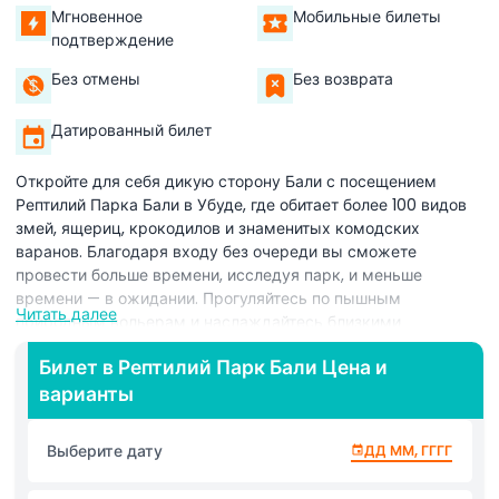
Мгновенное
Мобильные билеты
подтверждение
Без отмены
Без возврата
Датированный билет
Откройте для себя дикую сторону Бали с посещением
Рептилий Парка Бали в Убуде, где обитает более 100 видов
змей, ящериц, крокодилов и знаменитых комодских
варанов. Благодаря входу без очереди вы сможете
провести больше времени, исследуя парк, и меньше
времени — в ожидании. Прогуляйтесь по пышным
Читать далее
природным вольерам и наслаждайтесь близкими
встречами с рептилиями со всего мира. Смотрите
Билет в Рептилий Парк Бали Цена и
увлекательные шоу рептилий под руководством экспертов,
варианты
где вы узнаете о ядовитых змеях, таких как королевская
кобра и сетчатый питон, а также о безвредных гекконах и
древесных лягушках. Запечатлейте памятные фотографии,
Выберите дату
ДД ММ, ГГГГ
безопасно взаимодействуя с отдельными видами во время
сеансов под руководством обученных герпетологов.