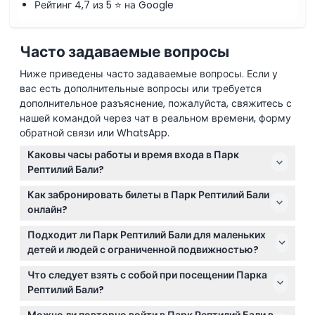
Рейтинг 4,7 из 5 ⭐ на Google
Часто задаваемые вопросы
Ниже приведены часто задаваемые вопросы. Если у
вас есть дополнительные вопросы или требуется
дополнительное разъяснение, пожалуйста, свяжитесь с
нашей командой через чат в реальном времени, форму
обратной связи или WhatsApp.
Каковы часы работы и время входа в Парк
Рептилий Бали?
Парк открыт ежедневно с 9:00 до 17:00, последний
Как забронировать билеты в Парк Рептилий Бали
вход в 16:00 (возможны изменения — пожалуйста,
онлайн?
уточняйте при бронировании).
Вы можете легко забронировать билеты в Парк
Подходит ли Парк Рептилий Бали для маленьких
Рептилий Бали прямо здесь, на этом сайте,
детей и людей с ограниченной подвижностью?
гарантируя проход без очереди и выбранную вами
Да! Дети в возрасте 0-1 года проходят бесплатно, а
дату посещения.
Что следует взять с собой при посещении Парка
парк оборудован для прогулочных колясок и
Рептилий Бали?
инвалидных колясок, чтобы все могли насладиться
Возьмите удобную обувь и камеру для фотографий;
посещением.