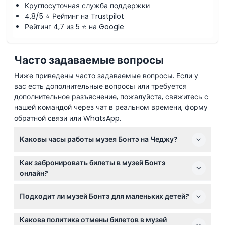
Круглосуточная служба поддержки
4,8/5 ⭐ Рейтинг на Trustpilot
Рейтинг 4,7 из 5 ⭐ на Google
Часто задаваемые вопросы
Ниже приведены часто задаваемые вопросы. Если у
вас есть дополнительные вопросы или требуется
дополнительное разъяснение, пожалуйста, свяжитесь с
нашей командой через чат в реальном времени, форму
обратной связи или WhatsApp.
Каковы часы работы музея Бонтэ на Чеджу?
Музей Бонтэ открыт ежедневно с 10:00 до 18:00,
Как забронировать билеты в музей Бонтэ
последний вход возможен в 17:00 (время может
онлайн?
изменяться — пожалуйста, уточняйте при
Вы можете легко забронировать билеты в музей
бронировании).
Подходит ли музей Бонтэ для маленьких детей?
Бонтэ прямо здесь, на этом сайте, выбрав
предпочитаемую дату и тип билета во время
Дети в возрасте от 0 до 2 лет могут посещать музей
процесса бронирования.
Какова политика отмены билетов в музей