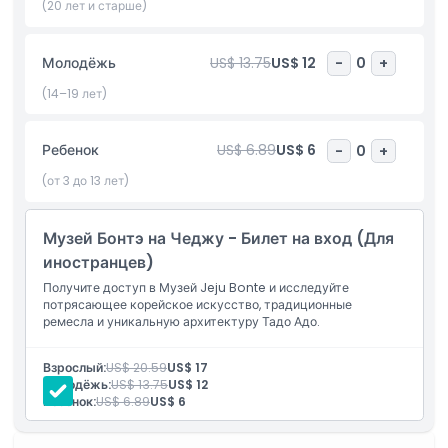
(20 лет и старше)
Музей Бонте смотрит не только в прошлое — он также
связывает традиционное корейское искусство с
современным обществом. Он стремится поделиться
Молодёжь
US$ 13.75
US$ 12
-
0
+
красотой корейской культуры с людьми со всего мира.
(14–19 лет)
Коллекция музея рассказывает историю богатого
художественного наследия Кореи и побуждает посетителей
ценить традиционное мастерство.
Ребенок
US$ 6.89
US$ 6
-
0
+
(от 3 до 13 лет)
Основные моменты
Музей Бонтэ на Чеджу - Билет на вход (Для
иностранцев)
Включено
Получите доступ в Музей Jeju Bonte и исследуйте
потрясающее корейское искусство, традиционные
ремесла и уникальную архитектуру Тадо Адо.
Политика в отношении детей и взрослых
Взрослый:
US$ 20.59
US$ 17
Исключения
Молодёжь:
US$ 13.75
US$ 12
Ребенок:
US$ 6.89
US$ 6
Часы работы