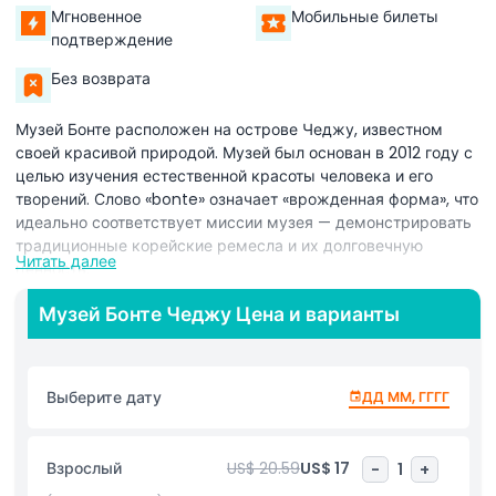
Мгновенное
Мобильные билеты
подтверждение
Без возврата
Музей Бонте расположен на острове Чеджу, известном
своей красивой природой. Музей был основан в 2012 году с
целью изучения естественной красоты человека и его
творений. Слово «bonte» означает «врожденная форма», что
идеально соответствует миссии музея — демонстрировать
традиционные корейские ремесла и их долговечную
Читать далее
ценность.
В музее хранится множество произведений искусства и
Музей Бонте Чеджу Цена и варианты
ремесел, которые выделяют историю и культуру Кореи.
Среди них есть такие предметы, как переносные
обеденные столы (называемые «soban»), яркие
Выберите дату
ДД ММ, ГГГГ
упаковочные ткани (известные как «bojagi»), деревянная
мебель, вышитые изделия, личные украшения и глиняная
посуда. Эти предметы взяты из коллекции основателя,
Взрослый
US$ 20.59
US$ 17
-
1
+
которую он собирал более 30 лет.