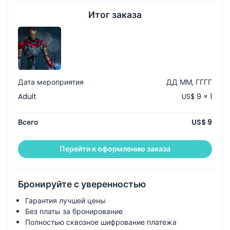
Итог заказа
Исключения
Часы работы
Вещи, которые нужно знать
Дата мероприятия
ДД ММ, ГГГГ
Adult
US$ 9 × 1
Местоположение
Всего
US$ 9
Как добраться туда
Перейти к оформлению заказа
Как воспользоваться
Бронируйте с уверенностью
Политика отмены
Гарантия лучшей цены
Без платы за бронирование
Полностью сквозное шифрование платежа