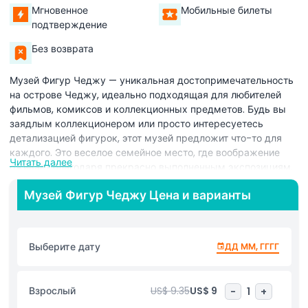
Мгновенное
Мобильные билеты
подтверждение
Без возврата
Музей Фигур Чеджу — уникальная достопримечательность
на острове Чеджу, идеально подходящая для любителей
фильмов, комиксов и коллекционных предметов. Будь вы
заядлым коллекционером или просто интересуетесь
детализацией фигурок, этот музей предложит что-то для
каждого. Это веселое семейное место, где воображение
Читать далее
оживает благодаря прекрасно выполненным экспозициям.
Внутри музей занимает три увлекательных этажа,
Музей Фигур Чеджу Цена и варианты
наполненных невероятными фигурами и тематическими
зонами. На первом этаже вы увидите высококачественные
фигурки по мотивам различных историй и персонажей,
каждая создана с удивительным вниманием к деталям.
Выберите дату
ДД ММ, ГГГГ
Второй этаж погружает вас в мир фантазии, наполненный
креативным и волшебным фигурным искусством, создавая
ощущение присутствия в самой сцене. Третий этаж
Взрослый
US$ 9.35
US$ 9
-
1
+
демонстрирует известных персонажей со всего мира,