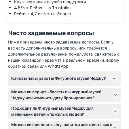
Круглосуточная служба поддержки
4,8/5 ⭐ Рейтинг на Trustpilot
Рейтинг 4,7 из 5 ⭐ на Google
Часто задаваемые вопросы
Ниже приведены часто задаваемые вопросы. Если у
вас есть дополнительные вопросы или требуется
дополнительное разъяснение, пожалуйста, свяжитесь с
нашей командой через чат в реальном времени, форму
обратной связи или WhatsApp.
Каковы часы работы Фигурного музея Чеджу?
Фигурный музей Чеджу открыт ежедневно с 9:30
Можно ли вернуть билеты в Фигурный музей
до 18:00, последний вход в 17:30 (время может
Чеджу или изменить дату бронирования?
изменяться — пожалуйста, уточняйте при
Билеты в Фигурный музей Чеджу не подлежат
бронировании).
Подходит ли Фигурный музей Чеджу для
возврату и не могут быть отменены или
маленьких детей и пожилых людей?
перенесены, поэтому убедитесь, что ваши планы
Да, дети до 24 месяцев и пожилые люди в возрасте
окончательны перед бронированием.
Можно ли приносить еду, напитки или животных в
65 лет и старше проходят бесплатно, что делает