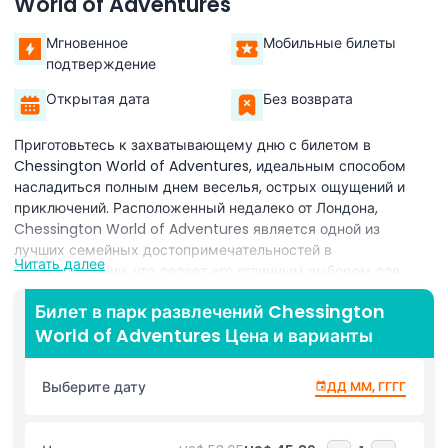
World of Adventures
Мгновенное
Мобильные билеты
подтверждение
Открытая дата
Без возврата
Приготовьтесь к захватывающему дню с билетом в
Chessington World of Adventures, идеальным способом
насладиться полным днем веселья, острых ощущений и
приключений. Расположенный недалеко от Лондона,
Chessington World of Adventures является одной из
лучших семейных достопримечательностей в
Читать далее
Великобритании, что делает его отличным выбором для
всех возрастов. Этот удивительный тематический парк
Билет в парк развлечений Chessington
предлагает сочетание аттракционов, встреч с животными и
World of Adventures Цена и варианты
живых шоу, поэтому каждый найдет здесь что-то по душе.
С вашим билетом в Chessington World of Adventures вы
можете исследовать более 40 аттракционов, от
Выберите дату
ДД ММ, ГГГГ
захватывающих американских горок до веселых семейных
поездок. Хотите ощутить прилив адреналина на Vampire или
насладиться брызгами на River Rafts — этот билет дает вам