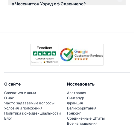
в Чессингтон Уорлд оф Эдвенчерс?
есть камеры хранения за 5 фунтов, если хотите
Да, сопровождающие посетителей с инвалидностью
оставить ценные вещи во время визита.
получают бесплатный вход, однако билеты для
сопровождения нужно оформлять на месте.
О сайте
Исследовать
Связаться с нами
Австралия
О нас
Сингапур
Часто задаваемые вопросы
Франция
Условия и положения
Великобритания
Политика конфиденциальности
Гонконг
Блог
Соединённые Штаты
Все направления