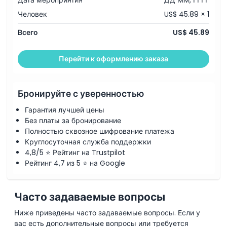
Человек
US$ 45.89 × 1
Основные моменты
Всего
US$ 45.89
Включено
Перейти к оформлению заказа
Политика в отношении детей и взрослых
Бронируйте с уверенностью
Исключения
Гарантия лучшей цены
Без платы за бронирование
Часы работы
Полностью сквозное шифрование платежа
Круглосуточная служба поддержки
4,8/5 ⭐ Рейтинг на Trustpilot
Вещи, которые нужно знать
Рейтинг 4,7 из 5 ⭐ на Google
Местоположение
Часто задаваемые вопросы
Ниже приведены часто задаваемые вопросы. Если у
Как воспользоваться
вас есть дополнительные вопросы или требуется