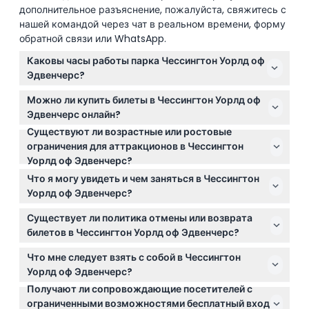
дополнительное разъяснение, пожалуйста, свяжитесь с
нашей командой через чат в реальном времени, форму
Политика отмены
обратной связи или WhatsApp.
Каковы часы работы парка Чессингтон Уорлд оф
Эдвенчерс?
Парк открывается в 10:00 утра, время закрытия
Можно ли купить билеты в Чессингтон Уорлд оф
обычно между 17:00 и 18:00, в зависимости от
Эдвенчерс онлайн?
сезона. Лучше всего проверить последние часы
Существуют ли возрастные или ростовые
Да, вы можете приобрести билеты онлайн прямо
работы во время онлайн-бронирования, чтобы
ограничения для аттракционов в Чессингтон
здесь по лучшим ценам и чтобы гарантировать вход
спланировать визит. (может меняться —
Уорлд оф Эдвенчерс?
в выбранную дату. Рекомендуется покупать билеты
пожалуйста, подтверждайте при бронировании)
Некоторые аттракционы имеют ограничения по
заранее.
Что я могу увидеть и чем заняться в Чессингтон
росту и весу, поэтому полезно заранее проверить,
Уорлд оф Эдвенчерс?
подходит ли конкретное развлечение для вашей
Наслаждайтесь захватывающими аттракционами,
группы. Дети до 3 лет проходят бесплатно, но им
Существует ли политика отмены или возврата
познакомьтесь с более чем 1000 животными,
нужен бесплатный билет.
билетов в Чессингтон Уорлд оф Эдвенчерс?
включая больших кошек и морских львов,
Билеты не подлежат возврату, отмена невозможна,
исследуйте SEA LIFE Центр и испытайте уникальные
Что мне следует взять с собой в Чессингтон
поэтому будьте уверены в своих планах перед
развлечения, такие как поездка на Груффало и
Уорлд оф Эдвенчерс?
бронированием.
первые в Европе подвесные тропы.
Получают ли сопровождающие посетителей с
Возьмите удобную одежду, подходящую обувь, а
ограниченными возможностями бесплатный вход
также можно взять перекус и воду. На территории