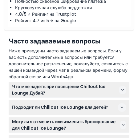
Полностью сквозное шифрование платежа
Круглосуточная служба поддержки
4,8/5 ⭐ Рейтинг на Trustpilot
Рейтинг 4,7 из 5 ⭐ на Google
Часто задаваемые вопросы
Ниже приведены часто задаваемые вопросы. Если у
вас есть дополнительные вопросы или требуется
дополнительное разъяснение, пожалуйста, свяжитесь с
нашей командой через чат в реальном времени, форму
обратной связи или WhatsApp.
Что мне надеть при посещении Chillout Ice
Lounge Дубай?
Вам не нужно приносить что-то особенное, так как
Подходит ли Chillout Ice Lounge для детей?
Chillout предоставляет термальную одежду при
прибытии, включая парку с капюшоном, перчатки,
Да, дети в возрасте от 5 до 12 лет считаются детьми
обувь и носки, чтобы вы не замерзли в условиях
Могу ли я отменить или изменить бронирование
и допускаются, а дети до 4 лет проходят бесплатно.
-6°C.
для Chillout Ice Lounge?
Все могут насладиться этим семейным опытом в
Нет, все билеты для Chillout Ice Lounge не