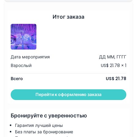
Часы работы
Итог заказа
Вещи, которые нужно знать
Местоположение
Дата мероприятия
ДД ММ, ГГГГ
Как воспользоваться
Взрослый
US$ 21.78 × 1
Политика отмены
Всего
US$ 21.78
Перейти к оформлению заказа
Бронируйте с уверенностью
Гарантия лучшей цены
Без платы за бронирование