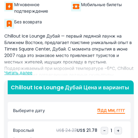
Мгновенное
Мобильные билеты
подтверждение
Без возврата
Chillout Ice Lounge Дубай — первый ледяной лаунж на
Ближнем Востоке, предлагает поистине уникальный опыт в
Times Square Center, Дубай. С момента открытия в июне
2007 года это знаковое место привлекает туристов и
местных жителей, ищущих прохладу в пустыне.
Поддерживаемый при морозной температуре -6°C, Chillout
Читать далее
демонстрирует потрясающие ледяные скульптуры,
атмосферное светодиодное освещение и ледяные сиденья,
Chillout Ice Lounge Дубай Цена и варианты
создавая магическую атмосферу ниже нуля. По прибытии
гостям выдают термодоспехи, включая парку с капюшоном,
шерстяные перчатки и утеплённую обувь. Буферная зона с
температурой 5°C помогает посетителям
Выберите дату
ДД ММ, ГГГГ
акклиматизироваться перед входом в лаунж. Это
инновационное переходное пространство обеспечивает
комфорт и безопасность в экстремально холодных
Взрослый
US$ 24.23
US$ 21.78
-
1
+
условиях. Интерьер Chillout Ice Lounge выполнен из льда,