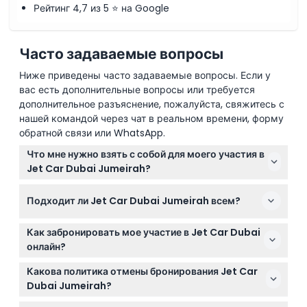
Рейтинг 4,7 из 5 ⭐ на Google
Часто задаваемые вопросы
Ниже приведены часто задаваемые вопросы. Если у
вас есть дополнительные вопросы или требуется
дополнительное разъяснение, пожалуйста, свяжитесь с
нашей командой через чат в реальном времени, форму
обратной связи или WhatsApp.
Что мне нужно взять с собой для моего участия в
Jet Car Dubai Jumeirah?
Возьмите с собой действительный паспорт или
Подходит ли Jet Car Dubai Jumeirah всем?
удостоверение личности для идентификации. Также
возьмите свое собственное полотенце для душа,
Активность идеально подходит для лиц от 18 до 55
хотя полотенца можно арендовать на месте за 50
Как забронировать мое участие в Jet Car Dubai
лет, но не рекомендуется для беременных
дирхамов.
онлайн?
путешественников или для тех, у кого есть
Вы можете безопасно забронировать свое
проблемы с сердцем или спиной.
Какова политика отмены бронирования Jet Car
приключение на реактивной машине прямо здесь,
Dubai Jumeirah?
на этом сайте, где также можно проверить
Билеты не подлежат возврату и отмене, поэтому,