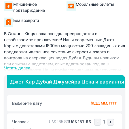
Мгновенное
Мобильные билеты
подтверждение
Без возврата
В Oceans Kings ваша поездка превращается в
незабываемое приключение! Наши современные Джет
Кары с двигателями 1800cc мощностью 200 лошадиных сил
предлагают идеальное сочетание скорости, азарта и
контроля на сверкающих водах Дубая. Будь вы новичком
или опытным водителем, опыт адаптирован под ваш
Читать далее
уровень комфорта. Наши профессиональные инструкторы
обеспечивают безопасность и регулируют поездку для
Джет Кар Дубай Джумейра Цена и варианты
плавного круиза или приключения, наполненного
адреналином с большей скоростью и брызгами. Скользя по
волнам, наслаждайтесь потрясающими видами самых
знаковых достопримечательностей Дубая. От всемирно
Выберите дату
ДД ММ, ГГГГ
известного Бурдж Аль-Араб до захватывающего Атлантиса
на Пальме Джумейра, каждый момент приносит новые
впечатления и невероятные возможности для фото. Чтобы
Человек
US$ 165.83
US$ 157.93
-
1
+
сделать ваше приключение еще приятнее, мы