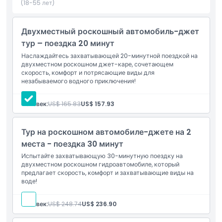
предоставляем качественные спасательные жилеты,
(18-55 лет)
бесплатные фотографии и видео, снятые нашей командой, а
также доступ к шкафчикам и раздевалкам. С Oceans Kings
Двухместный роскошный автомобиль-джет
ваша поездка на Джет Каре — это не просто водное
тур – поездка 20 минут
развлечение, это лучший способ объединить приключения,
осмотр достопримечательностей и незабываемые
Наслаждайтесь захватывающей 20-минутной поездкой на
двухместном роскошном джет-каре, сочетающем
воспоминания о Дубае.
скорость, комфорт и потрясающие виды для
незабываемого водного приключения!
Основные моменты
Человек:
US$ 165.83
US$ 157.93
Включено
Тур на роскошном автомобиле-джете на 2
места - поездка 30 минут
Политика в отношении детей и взрослых
Испытайте захватывающую 30-минутную поездку на
двухместном роскошном гидроавтомобиле, который
предлагает скорость, комфорт и захватывающие виды на
воде!
Исключения
Человек:
US$ 248.74
US$ 236.90
Не подходит для