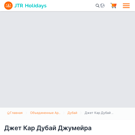
Mobile Search Opene
Главная
Объединенные Арабские Эмираты
Дубай
Джет Кар Дубай Джумейра
Джет Кар Дубай Джумейра