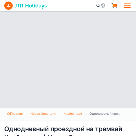
Mobile Search Opene
Главная
Новая Зеландия
Крайстчерч
Однодневный проездной на трамвай Крайстчерч | Новая Зеландия
Однодневный проездной на трамвай