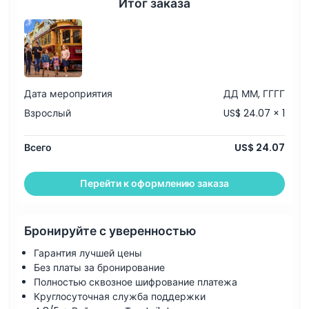
Итог заказа
трамвай обеспечивает легкое соединение с главными
достопримечательностями Крайстчерча.
Основные моменты
Дата мероприятия
ДД ММ, ГГГГ
Включено
Взрослый
US$ 24.07 × 1
Политика в отношении детей и взрослых
Всего
US$ 24.07
Исключения
Перейти к оформлению заказа
Часы работы
Бронируйте с уверенностью
Гарантия лучшей цены
Вещи, которые нужно знать
Без платы за бронирование
Полностью сквозное шифрование платежа
Круглосуточная служба поддержки
Местоположение