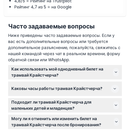
4,8/5 ⭐ Рейтинг на Trustpilot
Рейтинг 4,7 из 5 ⭐ на Google
Как воспользоваться
Часто задаваемые вопросы
Политика отмены
Ниже приведены часто задаваемые вопросы. Если у
вас есть дополнительные вопросы или требуется
дополнительное разъяснение, пожалуйста, свяжитесь с
нашей командой через чат в реальном времени, форму
обратной связи или WhatsApp.
Как использовать мой однодневный билет на
трамвай Крайстчерча?
Ваш однодневный билет позволяет вам
Каковы часы работы трамвая Крайстчерча?
неограниченно ездить на трамвае в течение
рабочих часов, так что вы можете исследовать
Трамваи работают с 9:00 до 18:00 летом (с октября
Крайстчерч в своем собственном темпе. Просто
Подходит ли трамвай Крайстчерча для
по март) и с 10:00 до 17:00 зимой (с апреля по
показывайте билет кондуктору каждый раз при
маленьких детей и младенцев?
сентябрь), отправления примерно каждые 15-20
посадке.
Да, дети и младенцы приветствуются на борту, но
минут. (могут быть изменения — пожалуйста,
Могу ли я отменить или изменить билет на
все пассажиры, включая младенцев и детей,
уточняйте при бронировании)
трамвай Крайстчерча после бронирования?
должны быть включены в количество людей при