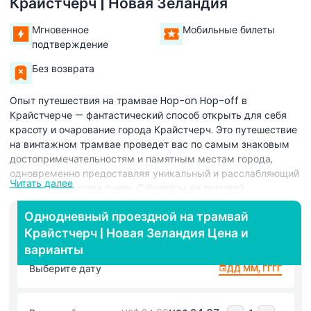
Крайстчерч | Новая Зеландия
Мгновенное
Мобильные билеты
подтверждение
Без возврата
Опыт путешествия на трамвае Hop-on Hop-off в
Крайстчерче — фантастический способ открыть для себя
красоту и очарование города Крайстчерч. Это путешествие
на винтажном трамвае проведет вас по самым знаковым
достопримечательностям и памятным местам города,
одновременно предоставляя уникальный и расслабляющий
Читать далее
способ знакомства с ним. С билетом на трамвай
Крайстчерч вы можете садиться и выходить столько раз,
Однодневный проездной на трамвай
сколько захотите, позволяя исследовать город в своем
Крайстчерч | Новая Зеландия Цена и
собственном ритме. Маршрут трамвая охватывает
ключевые направления, такие как впечатляющие
варианты
Ботанические сады Крайстчерча, оживленный Рыночный
Выберите дату
ДД ММ, ГГГГ
квартал Риверсайд и увлекательный Музей Кентербери. Это
безупречное сочетание старинного очарования и
современных городских достопримечательностей. Сам