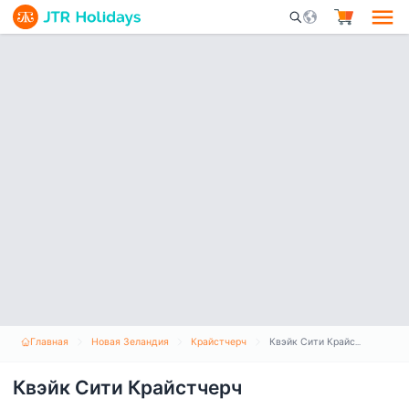
Mobile Search Opene
Главная
Новая Зеландия
Крайстчерч
Квэйк Сити Крайстчерч
Квэйк Сити Крайстчерч