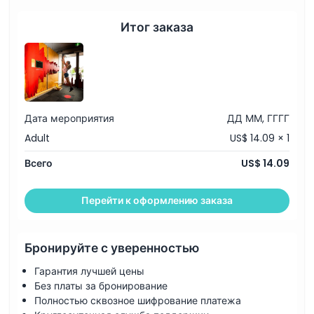
Часы работы
Итог заказа
Вещи, которые нужно знать
Местоположение
Дата мероприятия
ДД ММ, ГГГГ
Как добраться туда
Adult
US$ 14.09 × 1
Всего
US$ 14.09
Как воспользоваться
Перейти к оформлению заказа
Политика отмены
Бронируйте с уверенностью
Гарантия лучшей цены
Без платы за бронирование
Полностью сквозное шифрование платежа