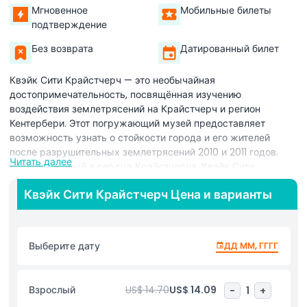
Мгновенное
Мобильные билеты
подтверждение
Без возврата
Датированный билет
Квэйк Сити Крайстчерч — это необычайная
достопримечательность, посвящённая изучению
воздействия землетрясений на Крайстчерч и регион
Кентербери. Этот погружающий музей предоставляет
возможность узнать о стойкости города и его жителей
после разрушительных землетрясений 2010 и 2011 годов.
Читать далее
Расположенный в сердце Крайстчерча, Квэйк Сити
предлагает захватывающий опыт для посетителей всех
Квэйк Сити Крайстчерч Цена и варианты
возрастов.
Откройте для себя интерактивные экспонаты и истории,
подчеркивающие науку о землетрясениях,
Выберите дату
ДД ММ, ГГГГ
демонстрирующие их причины и меры, предпринятые для
восстановления. Узнайте о знаменитых эффектах
ликвефакции, мужественных усилиях спасательных команд
Взрослый
US$ 14.70
US$ 14.09
-
1
+
и вдохновляющих историях восстановления и инноваций.