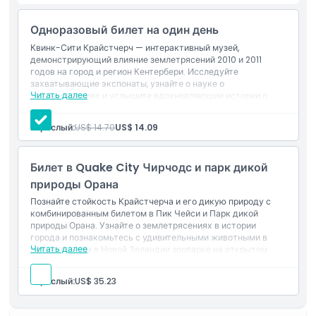
Посещение Квэйк Сити Крайстчерч также позволит увидеть
знаковые артефакты, такие как шпиль собора и предметы
Одноразовый билет на один день
периода реконструкции. Музей — это место, где
Квинк-Сити Крайстчерч — интерактивный музей,
образование и вдохновение объединяются, делая его
демонстрирующий влияние землетрясений 2010 и 2011
годов на город и регион Кентербери. Исследуйте
обязательной достопримечательностью для всех, кто
захватывающие экспонаты, узнайте о науке о
исследует Крайстчерч. Независимо от того, местный вы или
Читать далее
землетрясениях и услышите вдохновляющие истории о
турист, Квэйк Сити предлагает открывающее глаза
стойкости и восстановлении. Обязательное для посещения
путешествие в сейсмическую историю региона.
место в Крайстчерче для обучения и вдохновения.
Взрослый:
US$ 14.70
US$ 14.09
Основные моменты
Билет в Quake City Чирчодс и парк дикой
природы Орана
Познайте стойкость Крайстчерча и его дикую природу с
Включено
комбинированным билетом в Пик Чейси и Парк дикой
природы Орана. Узнайте о землетрясениях в истории
города и познакомьтесь с удивительными животными в
Политика в отношении детей и взрослых
Читать далее
единственном в Новой Зеландии зоопарке на открытом
пространстве!
Взрослый:
US$ 35.23
Исключения