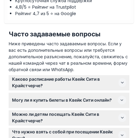
Круглосуточная служба поддержки
4,8/5 ⭐ Рейтинг на Trustpilot
Рейтинг 4,7 из 5 ⭐ на Google
Часто задаваемые вопросы
Ниже приведены часто задаваемые вопросы. Если у
вас есть дополнительные вопросы или требуется
дополнительное разъяснение, пожалуйста, свяжитесь с
нашей командой через чат в реальном времени, форму
обратной связи или WhatsApp.
Каково расписание работы Квейк Сити в
Крайстчерче?
Квейк Сити открыт ежедневно с 10:00 до 17:00,
Могу ли я купить билеты в Квейк Сити онлайн?
кроме дня Рождества (возможны изменения —
пожалуйста, уточняйте при бронировании).
Да, вы можете легко забронировать билеты в Квейк
Можно ли детям посещать Квейк Сити в
Сити онлайн прямо на этом сайте. Просто выберите
Крайстчерче?
желаемую дату и завершите бронирование.
Дети до 15 лет могут входить в Квейк Сити
Что нужно взять с собой при посещении Квейк
бесплатно в сопровождении взрослого, тогда как