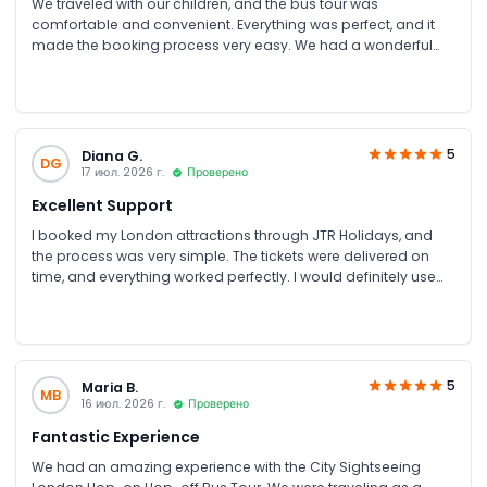
We traveled with our children, and the bus tour was
comfortable and convenient. Everything was perfect, and it
made the booking process very easy. We had a wonderful
experience.
5
Diana G.
DG
17 июл. 2026 г.
Проверено
Excellent Support
I booked my London attractions through JTR Holidays, and
the process was very simple. The tickets were delivered on
time, and everything worked perfectly. I would definitely use
them again.
5
Maria B.
MB
16 июл. 2026 г.
Проверено
Fantastic Experience
We had an amazing experience with the City Sightseeing