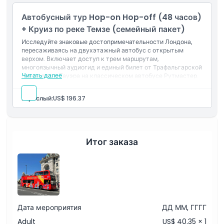
Автобусный тур Hop-on Hop-off (48 часов)
+ Круиз по реке Темзе (семейный пакет)
Исследуйте знаковые достопримечательности Лондона,
пересаживаясь на двухэтажный автобус с открытым
верхом. Включает доступ к трем маршрутам,
многоязычный аудиогид и единый билет от Трафальгарской
Читать далее
площади до Тауэра на классическом автобусе Рутмастер.
Вы также отправитесь в круиз по реке Темзе,
отправляющийся с причала Вестминстер, Мэрриотта Тауэр
Взрослый:
US$ 196.37
Миллениум или Гринвич. Действителен в течение 48 часов
после первого использования.
Включено
Включает вход для 2 взрослых и 2 детей
Итог заказа
Дата мероприятия
ДД ММ, ГГГГ
Adult
US$ 40.35 × 1