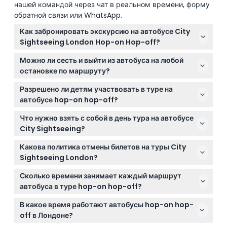
нашей командой через чат в реальном времени, форму
обратной связи или WhatsApp.
Как забронировать экскурсию на автобусе City
Sightseeing London Hop-on Hop-off?
Вы можете легко забронировать билеты онлайн
Можно ли сесть и выйти из автобуса на любой
прямо здесь, на этом сайте, выбрав
остановке по маршруту?
предпочитаемую дату и варианты билетов, чтобы
Да! Билет hop-on hop-off позволяет исследовать
гарантировать свое место.
Разрешено ли детям участвовать в туре на
Лондон в своем темпе, садясь и выходя из
автобусе hop-on hop-off?
автобуса на любой официальной остановке на
Дети до 5 лет ездят бесплатно, но без отдельного
Красном, Зеленом или Синем маршрутах.
Что нужно взять с собой в день тура на автобусе
места, а все дети младше 16 лет должны
City Sightseeing?
находиться в сопровождении взрослого во время
Возьмите удобную одежду и обувь, фотоаппарат
тура.
Какова политика отмены билетов на туры City
для фотографий и, возможно, легкую куртку, так как
Sightseeing London?
автобус с открытым верхом. Также имейте при
Билеты не подлежат возврату и отмене, поэтому
себе билет на мобильном устройстве для легкой
Сколько времени занимает каждый маршрут
убедитесь, что ваши планы окончательны перед
посадки.
автобуса в туре hop-on hop-off?
бронированием.
Полный круг по Красному маршруту занимает
В какое время работают автобусы hop-on hop-
примерно 150 минут, по Синему маршруту около 60
off в Лондоне?
минут, а Зеленый маршрут-шаттл — около 80 минут