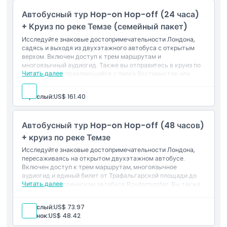
Автобусный тур Hop-on Hop-off (24 часа)
+ Круиз по реке Темзе (семейный пакет)
Исследуйте знаковые достопримечательности Лондона,
садясь и выходя из двухэтажного автобуса с открытым
верхом. Включен доступ к трем маршрутам и
многоязычный аудиогид. Также вы отправитесь в круиз по
Читать далее
реке Темзе, отправляющийся с пирса Вестминстер или
Пирс Миллениум Тауэр. Действительно в течение 24 часов
после первого использования.
Взрослый:
US$ 161.40
Автобусный тур Hop-on Hop-off (48 часов)
+ круиз по реке Темзе
Исследуйте знаковые достопримечательности Лондона,
пересаживаясь на открытом двухэтажном автобусе.
Включен доступ к трем маршрутам, многоязычное
аудиогид и единый билет от Трафальгарской площади до
Читать далее
Башни на классическом автобусе Routemaster. Вы также
отправитесь в круиз по Темзе, отправляющийся либо от
Вестминстера, либо от Пирса Милейниум у Башни, либо от
Взрослый:
US$ 73.97
Пирса Гринвич. Действительно в течение 48 часов после
Ребенок:
US$ 48.42
первого использования.