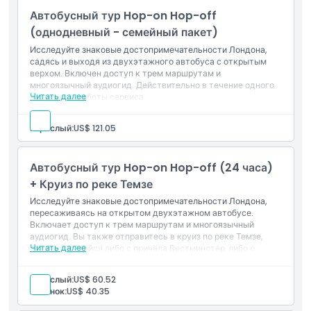
Автобусный тур Hop-on Hop-off
Вещи, которые нужно знать
(однодневный - семейный пакет)
Исследуйте знаковые достопримечательности Лондона,
Местоположение
садясь и выходя из двухэтажного автобуса с открытым
верхом. Включен доступ к трем маршрутам и
многоязычный аудиогид. Действительно в течение одного
Политика отмены
Читать далее
дня в часы работы сервиса.
Основные моменты
Включает вход для 2 взрослых и 2 детей
Взрослый:
US$ 121.05
Автобусный тур Hop-on Hop-off (24 часа)
+ Круиз по реке Темзе
Исследуйте знаковые достопримечательности Лондона,
пересаживаясь на открытом двухэтажном автобусе.
Включает доступ к трем маршрутам и многоязычный
аудиогид. Вы также отправитесь в круиз по реке Темзе,
Читать далее
отправляющийся либо с причала Вестминстер, либо с
причала Тауэр Миллениум. Действительно в течение 24
часов после первого использования.<\/p>
Взрослый:
US$ 60.52
Ребенок:
US$ 40.35