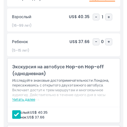
исследовать Лондон в удобное для вас время. Садитесь и
выходите столько раз, сколько захотите в течение дня,
автобусы прибывают регулярно, чтобы обеспечить ваше
Взрослый
US$ 40.35
-
1
+
перемещение. Улучшите свое путешествие с помощью
бортового аудиогида на нескольких языках, который
(16–99 лет)
предлагает богатую информацию о истории, архитектуре и
культуре Лондона. С панорамными видами с открытой
Ребенок
US$ 37.66
-
0
+
верхней палубы вы сможете запечатлеть незабываемые
моменты, наслаждаясь атмосферой города. Идеально
(5–15 лет)
подходит для туристов, ищущих эффективный по времени,
информативный и гибкий способ открыть столицу — этот
Экскурсия на автобусе Hop-on Hop-off
тур сочетает комфорт, удобство и культурную глубину.
(однодневная)
Исследуйте знаковые достопримечательности Лондона,
пересаживаясь с открытого двухэтажного автобуса.
Основные моменты
Включает доступ к трем маршрутам и многоязычное
аудиогид. Действительно в течение одного дня в часы
Читать далее
работы сервиса.
Включено
Взрослый:
US$ 40.35
Ребенок:
US$ 37.66
Политика в отношении детей и взрослых