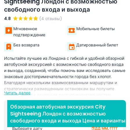
Sightseeing Лондон с возможностью
свободного входа и выхода
4.8
(4 отзывы)
Мгновенное
Мобильные билеты
подтверждение
Без возврата
Датированный билет
Испытайте лучшее из Лондона с гибкой и удобной обзорной
автобусной экскурсией с возможностью свободного входа
и выхода, созданной, чтобы помочь вам исследовать самые
знаковые достопримечательности города без хлопот.
Благодаря нескольким взаимосвязанным маршрутам и
стратегически размещенным остановкам вы получите
Читать далее
легкий доступ к основным достопримечательностям,
включая Гайд-парк, набережную Темзы, Тауэрский мост,
Обзорная автобусная экскурсия City
Букингемский дворец, Лондонский глаз и многое другое.
Sightseeing Лондон с возможностью
Независимо от того, впервые ли вы в городе или
возвращаетесь, чтобы глубже погрузиться в его наследие,
свободного входа и выхода Цена и варианты
этот тур позволяет вам настроить свой маршрут и
Выберите дату
ДД ММ, ГГГГ