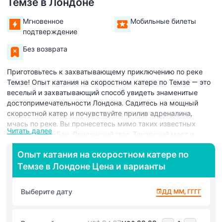
Темзе в Лондоне
Мгновенное
Мобильные билеты
подтверждение
Без возврата
Приготовьтесь к захватывающему приключению по реке
Темзе! Опыт катания на скоростном катере по Темзе — это
веселый и захватывающий способ увидеть знаменитые
достопримечательности Лондона. Садитесь на мощный
скоростной катер и почувствуйте прилив адреналина,
мчась по реке. Вы пронесетесь мимо таких известных
Читать далее
мест, как Биг-Бен, Лондонский глаз, Тауэрский мост и
Палата лордов. Во время поездки ваш дружелюбный гид
Опыт катания на скоростном катере по
расскажет интересные факты и истории о истории и
Темзе в Лондоне Цена и варианты
знаменитых местах Лондона. Вы насладитесь волнением от
поездки в сочетании с прекрасными видами города. Катер
сначала движется медленно, чтобы вы могли сделать
Выберите дату
ДД ММ, ГГГГ
фотографии, а затем разгоняется для насыщенного
событиями путешествия. Этот опыт идеально подходит для
семей, пар и групп друзей, которые любят приключения.