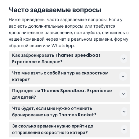
Часто задаваемые вопросы
Ниже приведены часто задаваемые вопросы. Если у
вас есть дополнительные вопросы или требуется
дополнительное разъяснение, пожалуйста, свяжитесь с
нашей командой через чат в реальном времени, форму
обратной связи или WhatsApp.
Как забронировать Thames Speedboat
Experience в Лондоне?
Вы можете легко забронировать свой Thames
Что мне взять с собой на тур на скоростном
Speedboat Experience онлайн прямо здесь, на
катере?
нашем сайте, чтобы гарантировать себе место на
Одевайтесь в соответствии с погодой и захватите
захватывающей прогулке по реке Темза.
Подходит ли Thames Speedboat Experience
шляпу или водонепроницаемую куртку, если это
для детей?
необходимо. Также вы можете взять с собой
Да, дети от 4 месяцев и старше могут
собственную маску для лица, если предпочитаете
Что будет, если мне нужно отменить
присоединиться к туру, но дети младше 14 лет
носить её во время поездки.
бронирование на тур Thames Rocket?
должны находиться в сопровождении
Билеты на Thames Speedboat Experience не
оплачивающего взрослого. Всем пассажирам,
За сколько времени нужно прийти до
возвращаются и не подлежат отмене, поэтому при
включая младенцев, необходим билет.
отправления скоростного катера?
бронировании обязательно выбирайте дату и время,