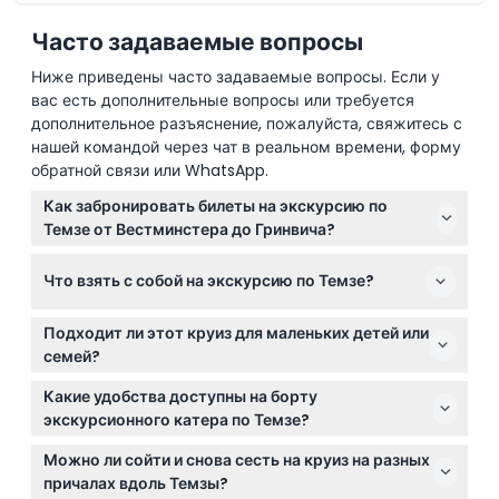
Часто задаваемые вопросы
Ниже приведены часто задаваемые вопросы. Если у
вас есть дополнительные вопросы или требуется
дополнительное разъяснение, пожалуйста, свяжитесь с
нашей командой через чат в реальном времени, форму
обратной связи или WhatsApp.
Как забронировать билеты на экскурсию по
Темзе от Вестминстера до Гринвича?
Вы можете легко забронировать билеты онлайн
Что взять с собой на экскурсию по Темзе?
прямо здесь, на этом сайте. Просто выберите
предпочитаемую дату и время, проверьте наличие
Возьмите с собой фотоаппарат или смартфон для
мест и мгновенно забронируйте.
Подходит ли этот круиз для маленьких детей или
фотографий, одевайтесь комфортно в соответствии
семей?
с погодой и захватите легкую куртку для
Да! Дети до 5 лет путешествуют бесплатно, а круиз
прохладных месяцев, поскольку некоторые палубы
Какие удобства доступны на борту
ориентирован на семьи с детьми, предоставляя
открытые. Не забудьте необходимые вещи, такие
экскурсионного катера по Темзе?
много места для безопасного наслаждения видами.
как солнцезащитный крем или шляпу, если
На судах есть открытые палубы с панорамным
Можно ли сойти и снова сесть на круиз на разных
солнечно.
видом и отапливаемые внутренние салоны, а также
причалах вдоль Темзы?
туалеты на борту, чтобы сделать ваше путешествие