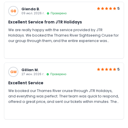
all the arrangements were seamless, making our experience
completely stress-free. Highly recommend this experience
5
Glenda B.
GB
and would definitely book with JTR Holidays again!
09 июл. 2026 г.
Проверено
Excellent Service from JTR Holidays
We are really happy with the service provided by JTR
Holidays. We booked the Thames River Sightseeing Cruise for
our group through them, and the entire experience was
excellent. Their team was very helpful and offered us the best
possible group discount, which we really appreciated. The
booking process was quick and smooth, and within just 5
minutes of confirming our reservation, we received our tickets
via both email and WhatsApp. Everything was well organized,
5
Gillian M.
GM
and the cruise itself was fantastic. We highly recommend JTR
27 июн. 2026 г.
Проверено
Holidays for anyone looking for great prices, fast service, and
Excellent Service
a hassle-free booking experience.
We booked our Thames River cruise through JTR Holidays,
and everything was perfect. Their team was quick to respond,
offered a great price, and sent our tickets within minutes. The
cruise itself was fantastic, with amazing views and an
entertaining guide