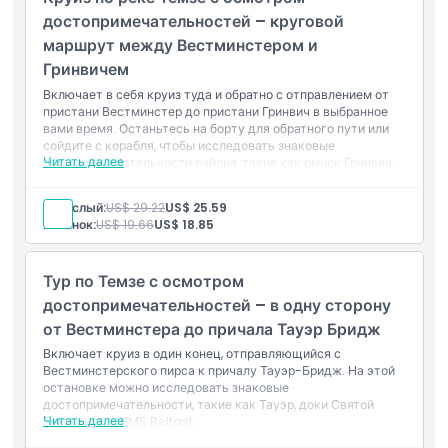
достопримечательностей – круговой
маршрут между Вестминстером и
Гринвичем
Включает в себя круиз туда и обратно с отправлением от
пристани Вестминстер до пристани Гринвич в выбранное
вами время. Останьтесь на борту для обратного пути или
сойдите с корабля, чтобы исследовать знаковые
Читать далее
достопримечательности района, такие как рынок Гринвич,
Национальный морской музей, Старый королевский
военно-морской колледж и Дом королевы. Возвращение в
Взрослый:
US$ 29.22
US$ 25.59
Вестминстер в удобное для вас время позже в течение дня,
Ребенок:
US$ 19.66
US$ 18.85
в соответствии с расписанием паромов.
Тур по Темзе с осмотром
достопримечательностей – в одну сторону
от Вестминстера до причала Тауэр Бридж
Включает круиз в один конец, отправляющийся с
Вестминстерского пирса к причалу Тауэр-Бридж. На этой
остановке можно исследовать знаковые
достопримечательности, такие как Тауэр, доки Святой
Читать далее
Екатерины и HMS Belfast.