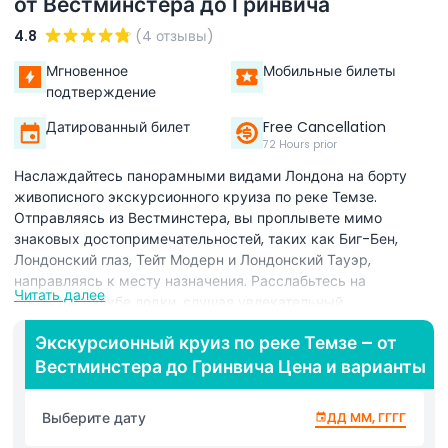
от Вестминстера до Гринвича
4.8
(4 отзывы)
Мгновенное
Мобильные билеты
подтверждение
Датированный билет
Free Cancellation
72 Hours prior
Наслаждайтесь панорамными видами Лондона на борту
живописного экскурсионного круиза по реке Темзе.
Отправляясь из Вестминстера, вы проплывете мимо
знаковых достопримечательностей, таких как Биг-Бен,
Лондонский глаз, Тейт Модерн и Лондонский Тауэр,
направляясь к месту назначения. Расслабьтесь на
Читать далее
открытой палубе лодки, слушая увлекательный
комментарий капитана и экипажа с интересными
Экскурсионный круиз по реке Темзе – от
историями, местными фактами и захватывающими
Вестминстера до Гринвича Цена и варианты
сведениями о городе.
Выберите дату
ДД ММ, ГГГГ
Основные моменты