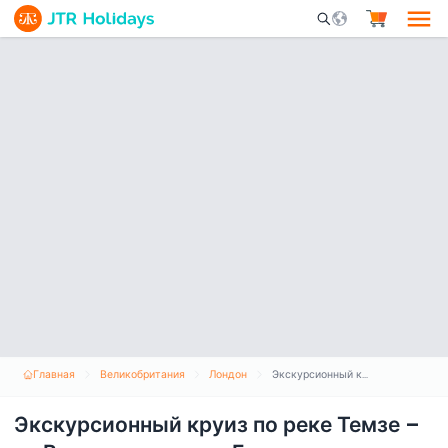
Mobile Search Opene
Главная
Великобритания
Лондон
Экскурсионный круиз по реке Темзе – от Вестминстера до Гринвича
Экскурсионный круиз по реке Темзе –