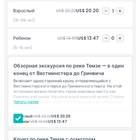
Взрослый
US$ 22.22
US$ 20.20
-
1
+
Включено
(16–99 лет)
Политика в отношении детей и взрослых
Ребенок
US$ 14.68
US$ 13.47
-
0
+
(5–15 лет)
Часы работы
Обзорная экскурсия по реке Темзе — в один
Вещи, которые нужно знать
конец от Вестминстера до Гринвича
Включает односторонний круиз, отправляющийся с
Местоположение
Вестминстерского пирса до Гринвичского пирса. На этой
остановке можно посетить такие знаковые места, как
Гринвичский рынок, Национальный морской музей, Старую
Политика отмены
Читать далее
королевскую военно-морскую академию и Дом королевы.
Взрослый:
US$ 22.22
US$ 20.20
Ребенок:
US$ 14.68
US$ 13.47
Круиз по реке Темзе с осмотром