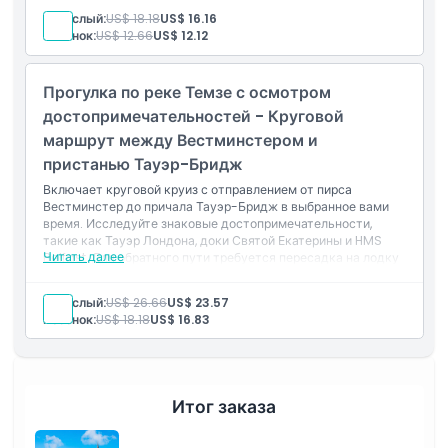
Взрослый:
US$ 18.18
US$ 16.16
Ребенок:
US$ 12.66
US$ 12.12
Прогулка по реке Темзе с осмотром
достопримечательностей - Круговой
маршрут между Вестминстером и
пристанью Тауэр-Бридж
Включает круговой круиз с отправлением от пирса
Вестминстер до причала Тауэр-Бридж в выбранное вами
время. Исследуйте знаковые достопримечательности,
такие как Тауэр Лондона, доки Святой Екатерины и HMS
Читать далее
Belfast. Для обратного пути требуется пересадка на лодку
на причале Тауэр-Бридж, которую можно совершить в
удобное для вас время позже в течение дня, в зависимости
Взрослый:
US$ 26.66
US$ 23.57
от расписания паромов.
Ребенок:
US$ 18.18
US$ 16.83
Итог заказа