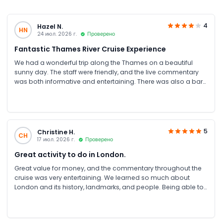
4
Hazel N.
HN
24 июл. 2026 г.
Проверено
Fantastic Thames River Cruise Experience
We had a wonderful trip along the Thames on a beautiful
sunny day. The staff were friendly, and the live commentary
was both informative and entertaining. There was also a bar
onboard serving hot and cold drinks, beer, and wine, which
made the journey even more enjoyable. A special thanks to
JTR Holidays for their excellent live chat support and
seamless booking process. Everything was arranged
perfectly, making the experience completely hassle-free.
5
Christine H.
CH
17 июл. 2026 г.
Проверено
Great activity to do in London.
Great value for money, and the commentary throughout the
cruise was very entertaining. We learned so much about
London and its history, landmarks, and people. Being able to
spend time in Greenwich and return on a later boat was an
added bonus. A big thank you to JTR Holidays for arranging
everything perfectly. The booking process was smooth, and