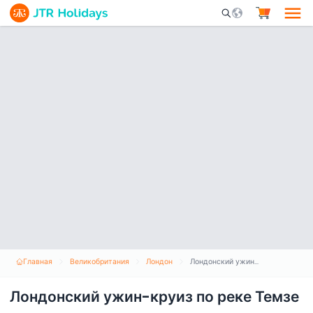
Mobile Search Opene
Главная
Великобритания
Лондон
Лондонский ужин-круиз по реке Темзе
Лондонский ужин-круиз по реке Темзе