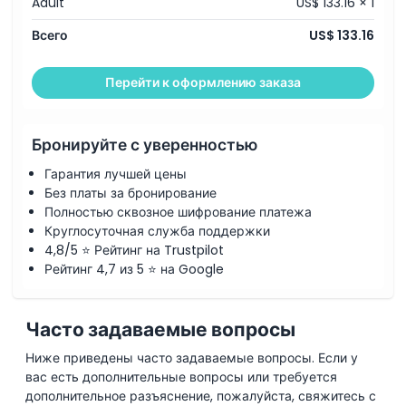
Adult
US$ 133.16 × 1
Политика в отношении детей и взрослых
Всего
US$ 133.16
Вещи, которые нужно знать
Перейти к оформлению заказа
Местоположение
Бронируйте с уверенностью
Гарантия лучшей цены
Дресс-код
Без платы за бронирование
Полностью сквозное шифрование платежа
Круглосуточная служба поддержки
Условия и положения
4,8/5 ⭐ Рейтинг на Trustpilot
Рейтинг 4,7 из 5 ⭐ на Google
Часто задаваемые вопросы
Ниже приведены часто задаваемые вопросы. Если у
вас есть дополнительные вопросы или требуется
дополнительное разъяснение, пожалуйста, свяжитесь с