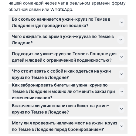
нашей командой через чат в реальном времени, форму
обратной связи или WhatsApp.
Во сколько начинается ужин-круиз по Темзе в
Лондоне и где проводится посадка?
Посадка начинается в 19:30 на пристани
Чего ожидать во время ужин-круиза по Темзе в
Вестминстер, Виктория Эмбэнкмент, Лондон, SW1A
Лондоне?
2JH, круиз отправляется ровно в 19:45. (время
Вас ждет трёхчасовой круиз с приветственным
может изменяться — пожалуйста, уточняйте при
Подходит ли ужин-круиз по Темзе в Лондоне для
напитком, вкусным трёхблюдным ужином, живой
бронировании)
детей и людей с ограниченной подвижностью?
музыкой и потрясающими видами на подсвеченные
Этот круиз подходит только для гостей от 13 лет и
достопримечательности Лондона, такие как Биг-
Что стоит взять с собой и как одеться на ужин-
старше и не оборудован для инвалидных колясок,
Бен и Тауэр-бридж.
круиз по Темзе в Лондоне?
поэтому может быть неудобен для людей с
Как забронировать билеты на ужин-круиз по
Рекомендуется одеваться в стиле smart casual;
проблемами мобильности.
Темзе в Лондоне и можно ли отменить заказ при
кроссовки разрешены. Также стоит взять с собой
изменении планов?
фотоаппарат или смартфон, чтобы запечатлеть
Вы можете легко забронировать билеты онлайн
красивые ночные виды.
Включены ли ужин и напитки в билет на ужин-
прямо на этом сайте. Политика отмены зависит от
круиз по Темзе в Лондоне?
типа тарифа, пожалуйста, ознакомьтесь с
Да, в билет включены приветственный напиток и
подробностями во время бронирования.
Могу ли я проверить наличие мест на ужин-круиз
трёхблюдный ужин; полное меню можно
по Темзе в Лондоне перед бронированием?
посмотреть онлайн перед бронированием.