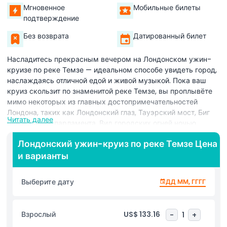
Мгновенное
Мобильные билеты
подтверждение
Без возврата
Датированный билет
Насладитесь прекрасным вечером на Лондонском ужин-
круизе по реке Темзе — идеальном способе увидеть город,
наслаждаясь отличной едой и живой музыкой. Пока ваш
круиз скользит по знаменитой реке Темзе, вы проплывёте
мимо некоторых из главных достопримечательностей
Лондона, таких как Лондонский глаз, Тауэрский мост, Биг
Читать далее
Бен и здание парламента. Вид городских огней ночью
делает это действительно особенным опытом. Лондонский
Лондонский ужин-круиз по реке Темзе Цена
ужин-круиз по реке Темзе включает вкусное
и варианты
четырёхблюдное меню, приготовленное из свежих
ингредиентов, которое подают прямо за вашим столом, пока
вы расслабляетесь и наслаждаетесь поездкой. Живая
Выберите дату
ДД ММ, ГГГГ
музыка добавляет очарования, создавая романтическую и
спокойную атмосферу на протяжении всего вечера.
Независимо от того, отмечаете ли вы что-то особенное или
Взрослый
US$ 133.16
-
1
+
просто хотите провести тихий вечер с прекрасными