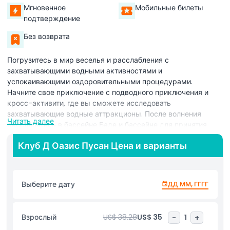
Мгновенное
Мобильные билеты
подтверждение
Без возврата
Погрузитесь в мир веселья и расслабления с
захватывающими водными активностями и
успокаивающими оздоровительными процедурами.
Начните свое приключение с подводного приключения и
кросс-активити, где вы сможете исследовать
захватывающие водные аттракционы. После волнения
Читать далее
расслабьтесь в бассейне Баде и бассейне для принятия
ванн «Дрим Бэт», где мягкий водный массаж поможет вам
Клуб Д Оазис Пусан Цена и варианты
расслабиться и обновить все тело. Если вам нужна глубокая
релаксация, посетите корейскую сухую сауну, созданную
для исцеления вашего тела и ума. Эта сауна включает пять
уникальных комнат, каждая из которых предлагает
Выберите дату
ДД ММ, ГГГГ
особенный опыт: Соляная, Кипарисовая, Красной глины,
Эльван и Ледяная. Каждая комната имеет разные
преимущества, помогая вам почувствовать спокойствие и
Взрослый
US$ 38.28
US$ 35
-
1
+
бодрость. Для дополнительного комфорта сделайте