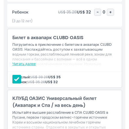
перерыв в Зале релаксации и насладитесь моментом покоя
в массажном кресле. Это идеальный способ снять стресс и
Ребенок
US$ 35.28
US$ 32
-
0
+
восстановить энергию. Если вы любите приключения, не
пропустите водные американские горки — захватывающую
(3 до 12 лет)
поездку, сочетающую скорость и брызги. Вы также можете
покататься на захватывающей 200-метровой трубчатой
Билет в аквапарк CLUBD OASIS
горке — идеальной для тех, кто любит прилив адреналина.
Веселье продолжается в Клуб Д Оазис — доме лучшего
Погрузитесь в приключение с билетом в аквапарк CLUBD
крытого бассейна с искусственными волнами. Здесь вы
OASIS. Наслаждайтесь доступом к захватывающим
водным горкам, расслабляющей ленивой реке, зонам для
сможете почувствовать себя как в океане. Независимо от
плескания и бассейнам с волнами — всё в одном
того, хотите ли вы приключений или отдыха, это место
Читать далее
насыщенном развлечениями посещении. Идеально
предлагает лучшее из обоих миров. Наслаждайтесь днем,
подходит для семей, друзей или всех, кто хочет
полным волнения, расслабления и незабываемых
освежиться и хорошо провести время на солнце.
Взрослый:
US$ 38.28
US$ 35
воспоминаний.
Ребенок:
US$ 35.28
US$ 32
КЛУБД ОАЗИС Универсальный билет
Основные моменты
(Аквапарк и Спа / на весь день)
Испытайте высшее расслабление в СПА CLUBD OASIS в
Включено
Пусане, первом городском велнес-горячем источнике
Кореи и восьмом национальном лечебном горячем
источнике страны. Отдохните в закрытых и открытых