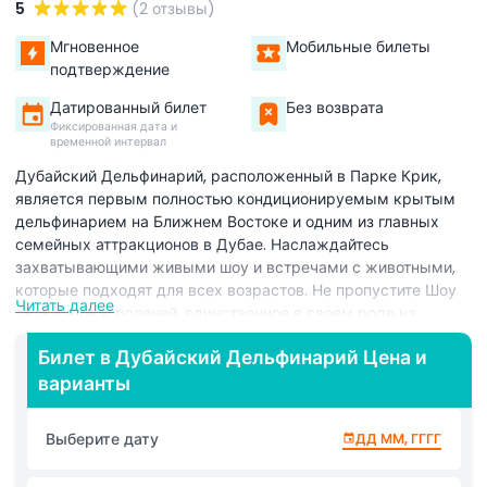
5
(2 отзывы)
Мгновенное
Мобильные билеты
подтверждение
Датированный билет
Без возврата
Фиксированная дата и
временной интервал
Дубайский Дельфинарий, расположенный в Парке Крик,
является первым полностью кондиционируемым крытым
дельфинарием на Ближнем Востоке и одним из главных
семейных аттракционов в Дубае. Наслаждайтесь
захватывающими живыми шоу и встречами с животными,
которые подходят для всех возрастов. Не пропустите Шоу
Читать далее
дельфинов и тюленей, единственное в своем роде на
Ближнем Востоке! Это 45-минутное внутреннее шоу
Билет в Дубайский Дельфинарий Цена и
включает дружественных афалиновых дельфинов и
варианты
игривых тюленей, выполняющих потрясающие трюки:
танцы, жонглирование, игры с мячом, прыжки через обручи
и даже живопись на сцене! Испытайте шоу птиц в Парке
Выберите дату
ДД ММ, ГГГГ
Крик, единственное в ОАЭ экзотическое шоу птиц. Более 20
ярких птиц, включая ара, попугаев, носорогов и туканов,