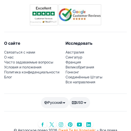
О сайте
Исследовать
Связаться с нами
Австралия
О нас
Сингапур
Часто задаваемые вопросы
Франция
Условия и положения
Великобритания
Политика конфиденциальности
Гонконг
Блог
Соединённые Штаты
Все направления
Русский
USD
© Авторское право 2026
Джей Ти Ар Холидейс
- Все права