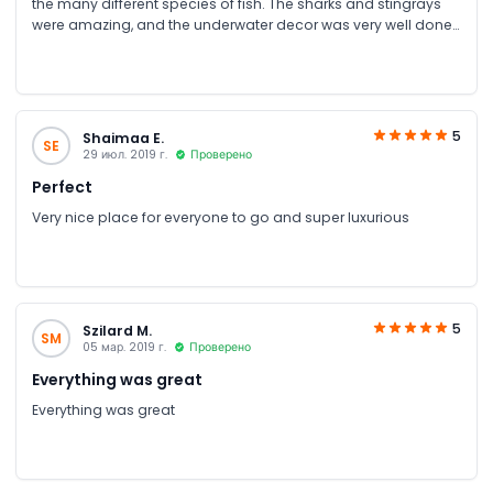
the many different species of fish. The sharks and stingrays
were amazing, and the underwater decor was very well done.
In keeping with the sunken city theme. Certainly fun to go with
kids, but a nice outing for all ages.
5
Shaimaa E.
SE
29 июл. 2019 г.
Проверено
Perfect
Very nice place for everyone to go and super luxurious
5
Szilard M.
SM
05 мар. 2019 г.
Проверено
Everything was great
Everything was great