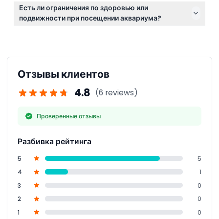
Фотографирование разрешено по всему аквариуму,
Есть ли ограничения по здоровью или
но использование вспышки может быть ограничено
подвижности при посещении аквариума?
в некоторых зонах для защиты морской жизни.
Посетителям с серьёзными проблемами
подвижности может быть трудно передвигаться, а
людям с тяжёлыми сердечными заболеваниями
или эпилепсией рекомендуется избегать
Отзывы клиентов
экспозиций с определёнными световыми
эффектами.
4.8
(6 reviews)
Проверенные отзывы
Разбивка рейтинга
5
5
4
1
3
0
2
0
1
0