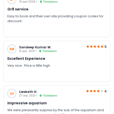
31 мая 2026 г.
Проверено
Gr8 service
Easy to book and their own site providing coupon codes for
discount.
5
Sandeep Kumar M.
SM
10 дек. 2021 г.
Проверено
Excellent Experience
Very nice . Price is little high
4
Liesbeth H.
LH
27 апр. 2021 г.
Проверено
Impressive aquarium
We were pleasantly surprise by the size of the aquarium and