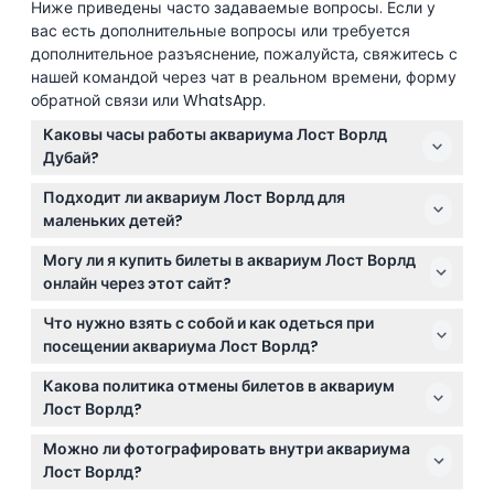
Ниже приведены часто задаваемые вопросы. Если у
вас есть дополнительные вопросы или требуется
дополнительное разъяснение, пожалуйста, свяжитесь с
нашей командой через чат в реальном времени, форму
обратной связи или WhatsApp.
Каковы часы работы аквариума Лост Ворлд
Дубай?
Аквариум Лост Ворлд открыт ежедневно с 10:00 до
Подходит ли аквариум Лост Ворлд для
21:00, последний вход разрешён в 20:30 (может
маленьких детей?
изменяться — пожалуйста, уточняйте на момент
Аквариум принимает детей от 3 лет и старше, при
бронирования).
Могу ли я купить билеты в аквариум Лост Ворлд
этом рекомендуется, чтобы дети младше 7 лет или
онлайн через этот сайт?
ростом ниже 1,2 метра находились в
Да! Вы можете забронировать билеты онлайн
сопровождении взрослого для безопасности.
Что нужно взять с собой и как одеться при
прямо здесь и выбрать предпочитаемые дату и
посещении аквариума Лост Ворлд?
время посещения.
Носите удобную одежду и обувь для прогулки,
Какова политика отмены билетов в аквариум
избегайте высоких каблуков или скользкой обуви, и
Лост Ворлд?
возьмите лёгкую куртку, так как в помещениях
Билеты не подлежат возврату, возврат средств за
включён кондиционер.
Можно ли фотографировать внутри аквариума
неявку не производится; дополнительные услуги и
Лост Ворлд?
трансферы имеют свои правила отмены.