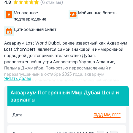
4.8
(6 отзывы)
Мгновенное
Мобильные билеты
подтверждение
Датированный билет
Аквариум Lost World Dubai, ранее известный как Аквариум
Lost Chambers, является самой знаковой и иммерсивной
подводной достопримечательностью Дубая,
расположенной внутри Аквавентюр Уорлд в Атлантис,
Пальма Джумейра. Полностью переосмысленный и
перезапущенный в октябре 2025 года, аквариум
Читать далее
превратился в ориентированное на следующий уровень
морское развлекательное место, которое сочетает
Аквариум Потерянный Мир Дубай Цена и
настоящую морскую жизнь с технологиями мирового
варианты
класса и живыми представлениями. Погрузитесь в 14
уникально оформленных иммерсивных камер, каждая из
которых оживлена впечатляющим сочетанием из 1900
Дата
ДД ММ, ГГГГ
светодиодных панелей, 55 мощных проекторов и более 140
точечных динамиков. Каждая комната предлагает
захватывающий кинематографический опыт на 360°,