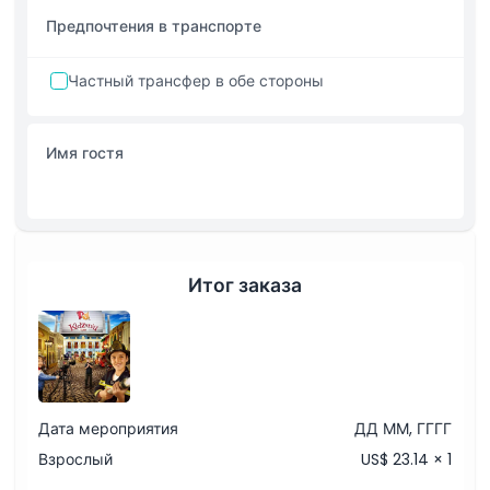
Дети ростом менее 120 см должны находиться с
Предпочтения в транспорте
Исключения
платящим взрослым на протяжении всего визита
Частный трансфер в обе стороны
Часы работы
Вещи, которые нужно знать
Имя гостя
Политика отмены
Итог заказа
Дата мероприятия
ДД ММ, ГГГГ
Взрослый
US$ 23.14 × 1