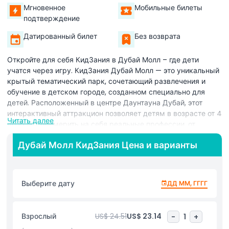
Мгновенное
Мобильные билеты
подтверждение
Датированный билет
Без возврата
Откройте для себя КидЗания в Дубай Молл – где дети
учатся через игру. КидЗания Дубай Молл — это уникальный
крытый тематический парк, сочетающий развлечения и
обучение в детском городе, созданном специально для
детей. Расположенный в центре Даунтауна Дубай, этот
интерактивный аттракцион позволяет детям в возрасте от 4
Читать далее
до 16 лет примерить на себя реальные профессии, от
пилотов и врачей до банкиров и пожарных. С более чем 40
Дубай Молл КидЗания Цена и варианты
ролевыми играми дети получают практический опыт в
различных профессиях, что помогает им развивать
уверенность в себе, командную работу и важные
жизненные навыки. Каждое занятие разработано для
Выберите дату
ДД ММ, ГГГГ
различных возрастных групп и уровней навыков, чтобы
стимулировать критическое мышление, принятие решений и
социальные навыки. Во время работы и игры дети
Взрослый
US$ 24.51
US$ 23.14
-
1
+
зарабатывают кидЗо, официальную валюту КидЗании,