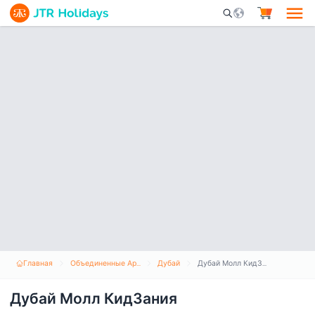
Mobile Search Opene
Главная
Объединенные Арабские Эмираты
Дубай
Дубай Молл КидЗания
Дубай Молл КидЗания