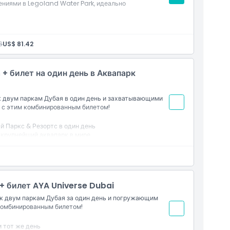
ениями в Legoland Water Park, идеально
 парка из четырех для посещения в один день,
6
US$ 81.42
goland Theme Park и Legoland Water Park.
 + билет на один день в Аквапарк
 двум паркам Дубая в один день и захватывающими
 с этим комбинированным билетом!
й Паркс & Резортс в один день
, крупнейший аквапарк в мире
уп к частному пляжу
ический парк и аквапарк
 + билет AYA Universe Dubai
 к двум паркам Дубая за один день и погружающим
 комбинированным билетом!
и тот же день