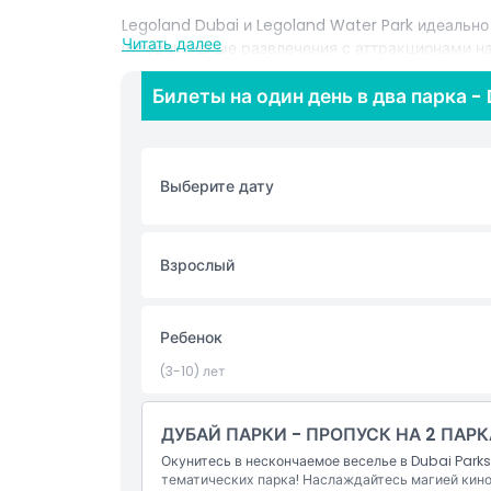
Legoland Dubai и Legoland Water Park идеально 
Читать далее
интерактивные развлечения с аттракционами на
строительства и интерактивными аттракционам
радости. Motiongate Dubai — мечта поклоннико
Билеты на один день в два парка -
Голливудом и известными фильмами и персона
нового поколения и живых шоу.
Погрузитесь в мир футбольной легенды в Real M
Выберите дату
историю, достижения и эмоции одного из самы
интерактивные экспонаты, игры и тематические 
бесплатный тематический торгово-гостиничный 
Взрослый
вдохновленные разными историческими эпохам
выступлениями и кухней мира. Будьте с семьей
предлагает непревзойденное удовольствие от п
Ребенок
незабываемый день.
(3-10) лет
Основные моменты
ДУБАЙ ПАРКИ - ПРОПУСК НА 2 ПАРК
Окунитесь в нескончаемое веселье в Dubai Parks
Включено
тематических парка! Наслаждайтесь магией кино