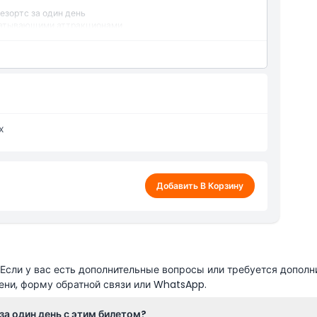
езортс за один день
ахватывающими аттракционами
ыми горками и зонами дляSplash
 и водных развлечений
х
Добавить В Корзину
сли у вас есть дополнительные вопросы или требуется дополн
ени, форму обратной связи или WhatsApp.
за один день с этим билетом?