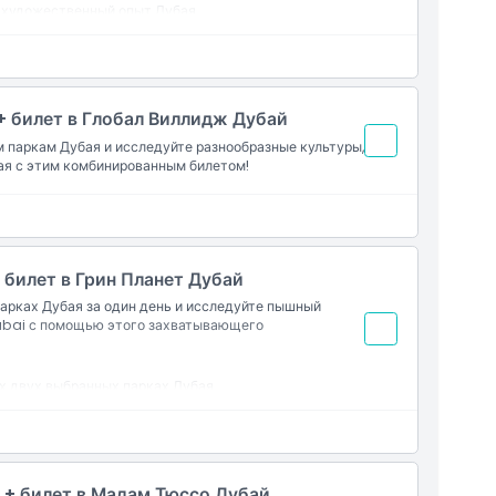
й художественный опыт Дубая
ета, звука и проекционного картографирования
 indoor-креативности
 + билет в Глобал Виллидж Дубай
 паркам Дубая и исследуйте разнообразные культуры,
ая с этим комбинированным билетом!
+ билет в Грин Планет Дубай
арках Дубая за один день и исследуйте пышный
Dubai с помощью этого захватывающего
х двух выбранных парках Дубая
опическому био-домe Дубая
ную зелень и живой тропический лес
и семей, ищущих эко-приключения
а + билет в Мадам Тюссо Дубай