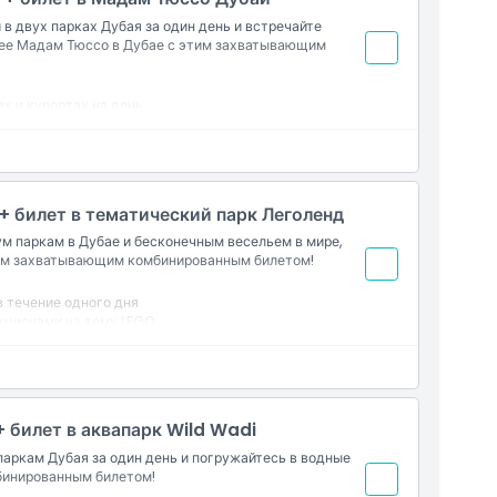
 двух парках Дубая за один день и встречайте
зее Мадам Тюссо в Дубае с этим захватывающим
х и курортах на день
одятся реалистичные восковые фигуры знаменитостей
и и мировыми иконами
тивными фотографиями
 + билет в тематический парк Леголенд
м паркам в Дубае и бесконечным весельем в мире,
тим захватывающим комбинированным билетом!
в течение одного дня
акционами на тему LEGO
ном весельем мире из кирпичиков
ми
+ билет в аквапарк Wild Wadi
паркам Дубая за один день и погружайтесь в водные
бинированным билетом!