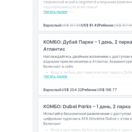
творческой игрой в Legoland и водными развлеч
подходящими для всей семьи!
Читать далее
Включает в себя
Политика в отношении детей и взрослых
DUBAI PARKS- 1 ДЕНЬ 2 ПАРКА ПРОПУСК.
Этот билет позволяет вам выбрать любые два
Взрослый:
US$ 107.56
US$ 81.42
Ребенок:
US$ 107.5
включая Motiongate, Real Madrid World, Le
Часы работы
КОМБО: Дубай Парки - 1 день, 2 парка
Местоположение
Атлантис
Наслаждайтесь двойным волнением с доступом к
водными приключениями в Атлантис Аквавентуре
Как добраться туда
Включает в себя
Вход в любые два тематических парка в Дуба
Читать далее
Доступ на весь день в Атлантис Аквавентуре
Условия и положения
Скоростные горки, водные стремнины и дост
Удобный мобильный билет для входа в темат
Взрослый:
US$ 204.22
Ребенок:
US$ 198.77
Политика отмены
КОМБО: Dubai Parks - 1 день, 2 парка
Испытайте бесконечное развлечение с доступом
цифровым чудесам в AYA Universe Dubai с этим
Включает
Вход в два парка Дубая на ваш выбор в один 