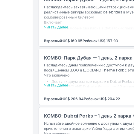
Наслаждайтесь захватывающими аттракционами в
реалистичные фигуры восковых celebrities в Му
комбинированным билетом!
Включает
Читать далее
Выберите любые два парка в Дубайских парка
Вход в Музей Мадам Тюссо в Дубае, где нах
Сделайте селфи с киноактерами, музыкантам
Взрослый:
US$ 160.65
Ребенок:
US$ 157.93
Сочетает на outdoor excitement с интерак
КОМБО: Парк Дубая — 1 день, 2 парка
Насладитесь днем приключений с доступом к дву
посвященном LEGO, в LEGOLAND Theme Park с э
Что включено
Доступ к двум разным паркам в Dubai Parks 
Читать далее
Вход в LEGOLAND Dubai с более чем 40 аттр
Стройте, катайтесь и исследуйте в наполнен
Отличная цена для семей с маленькими деть
Взрослый:
US$ 206.94
Ребенок:
US$ 204.22
КОМБО: Dubai Parks - 1 день 2 парка 
Испытайте двойное волнение с доступом к двум 
приключения в аквапарке Уайлд Уади с этим ком
Что включено