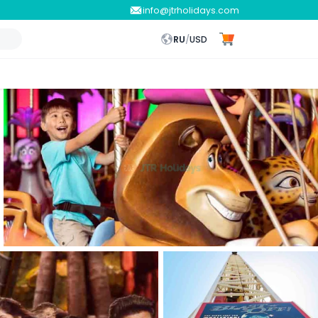
info@jtrholidays.com
RU
/
USD