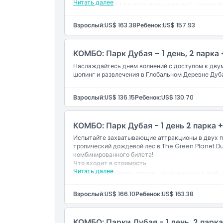
Читать далее
Вход в AYA Universe, погружающий цифрово
Изучите футуристические миры с помощью св
Идеальное сочетание outdoor-адреналина и
Взрослый:
US$ 163.38
Ребенок:
US$ 157.93
КОМБО: Парк Дубая – 1 день, 2 парка
Наслаждайтесь днем волнений с доступом к двум
шопинг и развлечения в Глобальном Деревне Дуб
Взрослый:
US$ 136.15
Ребенок:
US$ 130.70
КОМБО: Парк Дубая - 1 день 2 парка 
Испытайте захватывающие аттракционы в двух п
тропический дождевой лес в The Green Planet 
комбинированного билета!
Что входит в стоимость
Читать далее
Наслаждайтесь аттракционами и шоу в любы
Доступ к The Green Planet, внутреннему тр
Откройте для себя экзотическую фауну, пыш
Взрослый:
US$ 166.10
Ребенок:
US$ 163.38
Идеально подходит для любителей природы 
КОМБО: Парки Дубая - 1 день, 2 парк