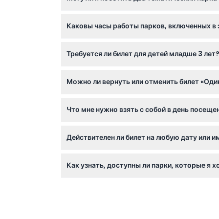
Да, билет «Один день — два парка» позвол
Каковы часы работы парков, включенных в 
Водный парк в один и тот же день.
Часы работы зависят от парка: Motiongate от
Требуется ли билет для детей младше 3 лет
будни и до 22:00 в выходные; часы работы 
расписание онлайн при бронировании (граф
Дети младше 3 лет проходят бесплатно, но
Можно ли вернуть или отменить билет «Один
Билеты не подлежат возврату и не могут бы
Что мне нужно взять с собой в день посеще
Возьмите с собой подтверждение бронирова
Действителен ли билет на любую дату или и
шляпы, чтобы чувствовать себя комфортно 
Ваш билет действителен в течение 3–6 месяц
Как узнать, доступны ли парки, которые я х
Вы можете легко проверить доступность па