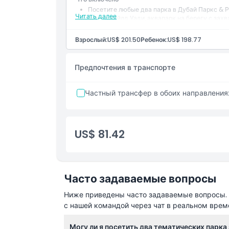
Посетите любые два парка в Дубай Паркс & Р
Читать далее
Вход в Уайлд Уади, аквапарк на берегу с з
Наслаждайтесь волновыми бассейнами, водн
Идеальное сочетание наземных приключений
Взрослый:
US$ 201.50
Ребенок:
US$ 198.77
Предпочтения в транспорте
Частный трансфер в обоих направления
US$ 81.42
Часто задаваемые вопросы
Ниже приведены часто задаваемые вопросы. Е
с нашей командой через чат в реальном врем
Могу ли я посетить два тематических парка 