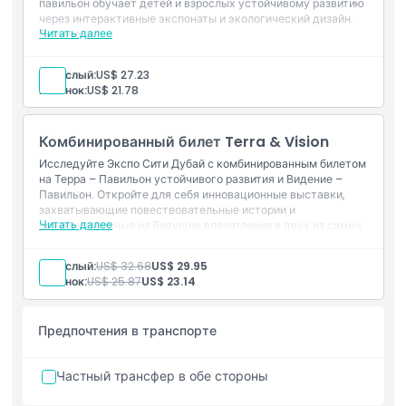
павильон обучает детей и взрослых устойчивому развитию
Исключения
через интерактивные экспонаты и экологический дизайн.
Читать далее
Включения
Интерактивные экспонаты, показывающие влияние
Не подходит для
человеческих выборов на леса, океаны и планету
Взрослый:
US$ 27.23
Образовательный опыт, разработанный для всех
Ребенок:
US$ 21.78
возрастов, особенно интересный для детей
Часы работы
Исследуйте экологически чистое здание, которое
генерирует собственную энергию и воду
Комбинированный билет Terra & Vision
Полюбуйтесь потрясающим навесом шириной 120
метров и 18 солнечных деревьев энергии
Вещи, которые нужно знать
Исследуйте Экспо Сити Дубай с комбинированным билетом
Узнайте практические способы жить устойчиво и
на Терра – Павильон устойчивого развития и Видение –
защищать окружающую среду
Павильон. Откройте для себя инновационные выставки,
захватывающие повествовательные истории и
Местоположение
Читать далее
ориентированные на будущее впечатления в двух из самых
знаковых достопримечательностей Дубая.
Включено
Дресс-код
Взрослый:
US$ 32.68
US$ 29.95
Комбинированный вход
Ребенок:
US$ 25.87
US$ 23.14
Доступ к павильону
Экскурсии по выставкам с гидом
Политика отмены
Предпочтения в транспорте
Частный трансфер в обе стороны