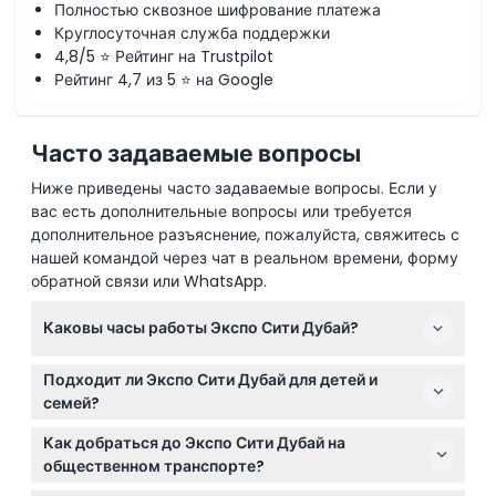
Полностью сквозное шифрование платежа
Круглосуточная служба поддержки
4,8/5 ⭐ Рейтинг на Trustpilot
Рейтинг 4,7 из 5 ⭐ на Google
Часто задаваемые вопросы
Ниже приведены часто задаваемые вопросы. Если у
вас есть дополнительные вопросы или требуется
дополнительное разъяснение, пожалуйста, свяжитесь с
нашей командой через чат в реальном времени, форму
обратной связи или WhatsApp.
Каковы часы работы Экспо Сити Дубай?
Экспо Сити Дубай открыт ежедневно с 9:00 до
Подходит ли Экспо Сити Дубай для детей и
23:00, при этом отдельные павильоны, такие как
семей?
Терра, Алиф и Вижн, работают с 12:00 до 20:00
Да, дети до 12 лет проходят бесплатно, но должны
(последний вход около 19:15-19:30) (возможны
Как добраться до Экспо Сити Дубай на
находиться в сопровождении оплачивающего
изменения — пожалуйста, уточняйте при
общественном транспорте?
взрослого. Однако дети до 3 лет не допускаются, а
бронировании).
До Экспо Сити Дубай легко добраться на метро