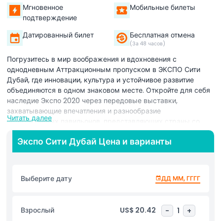
Мгновенное
Мобильные билеты
подтверждение
Датированный билет
Бесплатная отмена
(За 48 часов)
Погрузитесь в мир воображения и вдохновения с
однодневным Аттракционным пропуском в ЭКСПО Сити
Дубай, где инновации, культура и устойчивое развитие
объединяются в одном знаковом месте. Откройте для себя
наследие Экспо 2020 через передовые выставки,
захватывающие впечатления и разнообразие
Читать далее
интерактивных павильонов, представляющих страны со
всего мира. Получая доступ ко всем флагманским
Экспо Сити Дубай Цена и варианты
павильонам, включая районы Возможностей, Мобильности
и Устойчивого развития, а также выставки Истории наций,
вы отправитесь в путешествие, которое отмечает
человеческое творчество, технологии и красоту
Выберите дату
ДД ММ, ГГГГ
глобального разнообразия. От потрясающей архитектуры
до интерактивных инсталляций, каждый уголок ЭКСПО Сити
рассказывает историю прогресса, единства и
Взрослый
US$ 20.42
-
1
+
сотрудничества. Идеально подходит для семей,