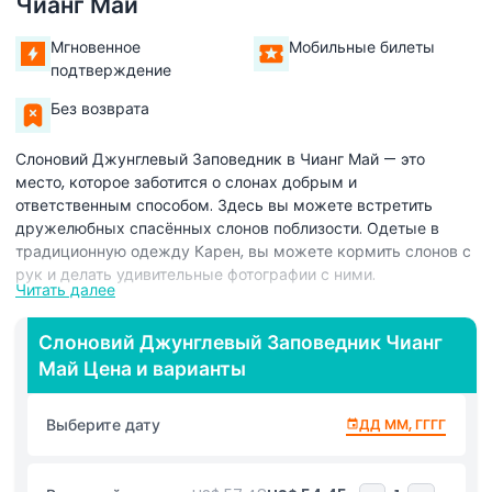
Чианг Май
Мгновенное
Мобильные билеты
подтверждение
Без возврата
Слоновий Джунглевый Заповедник в Чианг Май — это
место, которое заботится о слонах добрым и
ответственным способом. Здесь вы можете встретить
дружелюбных спасённых слонов поблизости. Одетые в
традиционную одежду Карен, вы можете кормить слонов с
рук и делать удивительные фотографии с ними.
Читать далее
Проведя время с этими добрыми гигантами, вы
присоединитесь к ним на веселую грязевую спа-
Слоновий Джунглевый Заповедник Чианг
процедуру. Смотрите, как слоны играют в грязи, и вы даже
Май Цена и варианты
можете присоединиться к ним! Затем отправляйтесь к реке
для освежающего купания со слонами, плескаясь в воде и
Выберите дату
ДД ММ, ГГГГ
помогая их очищать.
Этот опыт одновременно захватывающий и познавательный,