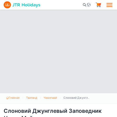
Mobile Search Opene
Главная
Таиланд
Чиангмай
Слоновий Джунглевый Заповедник Чианг Май
Слоновий Джунглевый Заповедник