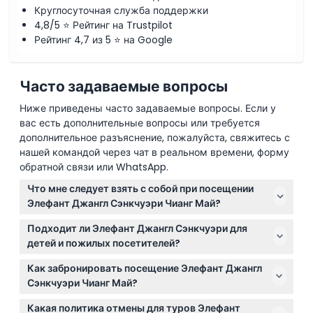
Круглосуточная служба поддержки
4,8/5 ⭐ Рейтинг на Trustpilot
Рейтинг 4,7 из 5 ⭐ на Google
Часто задаваемые вопросы
Ниже приведены часто задаваемые вопросы. Если у
вас есть дополнительные вопросы или требуется
дополнительное разъяснение, пожалуйста, свяжитесь с
нашей командой через чат в реальном времени, форму
обратной связи или WhatsApp.
Что мне следует взять с собой при посещении
Элефант Джангл Сэнкчуэри Чианг Май?
Возьмите шляпу, купальник, солнцезащитный крем,
Подходит ли Элефант Джангл Сэнкчуэри для
средство от насекомых, полотенце, удобную обувь
детей и пожилых посетителей?
для прогулок, сменную сухую одежду и камеру,
Да! Дети в возрасте от 4 до 10 лет платят детскую
чтобы запечатлеть свой опыт.
Как забронировать посещение Элефант Джангл
цену, а дети младше 4 лет посещают бесплатно с
Сэнкчуэри Чианг Май?
сопровождением. Взрослые до 99 лет также могут
Вы можете легко забронировать предпочитаемую
присоединиться и взаимодействовать со слонами.
Какая политика отмены для туров Элефант