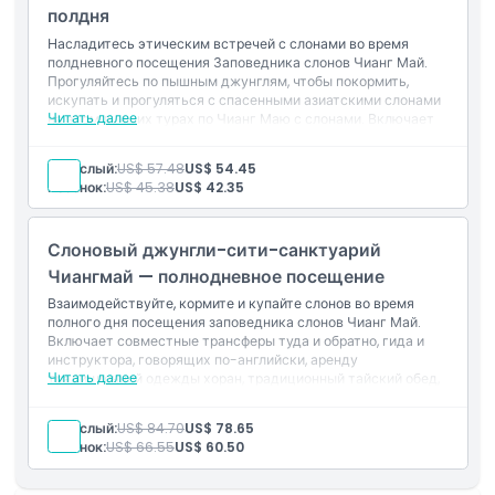
полдня
Насладитесь этическим встречей с слонами во время
Вещи, которые нужно знать
полдневного посещения Заповедника слонов Чианг Май.
Прогуляйтесь по пышным джунглям, чтобы покормить,
искупать и прогуляться с спасенными азиатскими слонами
Местоположение
Читать далее
на этом лучших турах по Чианг Маю с слонами. Включает
трансфер из и до отеля, услуги опытного гида и вкусную
тайскую закуску. Забронируйте ваше приключение в
Взрослый:
US$ 57.48
US$ 54.45
заповеднике слонов в Чианг Мае уже сегодня.
Как воспользоваться
Ребенок:
US$ 45.38
US$ 42.35
Политика отмены
Слоновый джунгли-сити-санктуарий
Чиангмай — полнодневное посещение
Взаимодействуйте, кормите и купайте слонов во время
полного дня посещения заповедника слонов Чианг Май.
Включает совместные трансферы туда и обратно, гида и
инструктора, говорящих по-английски, аренду
Читать далее
традиционной одежды хоран, традиционный тайский обед,
корм для активности по кормлению слонов и страховку.
Взрослый:
US$ 84.70
US$ 78.65
Ребенок:
US$ 66.55
US$ 60.50