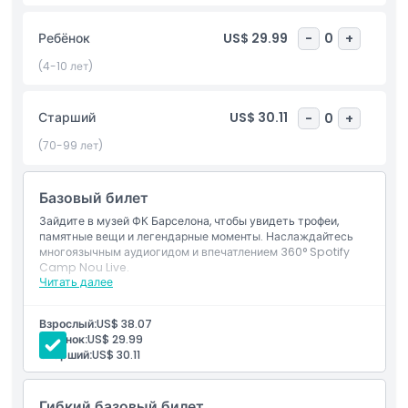
часть поля. Это идеальное место для поклонников, чтобы
почувствовать связь с историей и успехами ФК Барселона.
Ребёнок
US$ 29.99
-
0
+
Независимо от того, являетесь ли вы давним болельщиком
или только открываете клуб для себя, музей ФК Барселона
(4-10 лет)
предлагает уникальный и захватывающий опыт.
Обязательно бронируйте билет заранее, чтобы избежать
Старший
US$ 30.11
-
0
+
неудобств при посещении одной из самых популярных
достопримечательностей Барселоны.
(70-99 лет)
Базовый билет
Основные моменты
Зайдите в музей ФК Барселона, чтобы увидеть трофеи,
памятные вещи и легендарные моменты. Наслаждайтесь
Включено
многоязычным аудиогидом и впечатлением 360° Spotify
Camp Nou Live.
Читать далее
Политика в отношении детей и взрослых
Взрослый:
US$ 38.07
Ребёнок:
US$ 29.99
Исключения
Старший:
US$ 30.11
Гибкий базовый билет
Часы работы