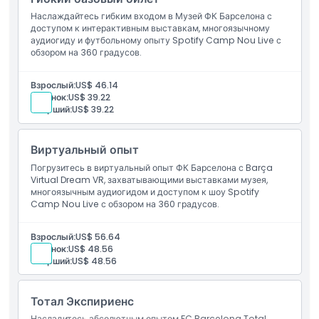
Наслаждайтесь гибким входом в Музей ФК Барселона с
доступом к интерактивным выставкам, многоязычному
Вещи, которые нужно знать
аудиогиду и футбольному опыту Spotify Camp Nou Live с
обзором на 360 градусов.
Местоположение
Взрослый:
US$ 46.14
Ребёнок:
US$ 39.22
Старший:
US$ 39.22
Политика отмены
Виртуальный опыт
Погрузитесь в виртуальный опыт ФК Барселона с Barça
Virtual Dream VR, захватывающими выставками музея,
многоязычным аудиогидом и доступом к шоу Spotify
Camp Nou Live с обзором на 360 градусов.
Взрослый:
US$ 56.64
Ребёнок:
US$ 48.56
Старший:
US$ 48.56
Тотал Экспириенс
Насладитесь абсолютным опытом FC Barcelona Total