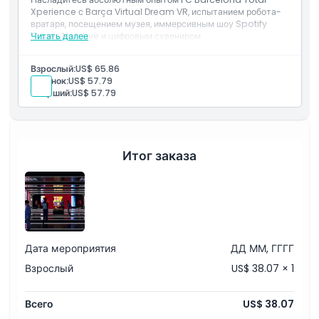
Xperience с Barça Virtual Dream VR, испытанием робота-
вратаря, посещением музея, иммерсивным шоу Spotify
Camp Nou Live и цифровым сувениром.
Читать далее
Взрослый:
US$ 65.86
Ребёнок:
US$ 57.79
Старший:
US$ 57.79
Итог заказа
Дата мероприятия
ДД ММ, ГГГГ
Взрослый
US$ 38.07 × 1
Всего
US$ 38.07