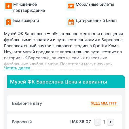
Мгновенное
Мобильные билеты
подтверждение
Без возврата
Датированный билет
Музей ФК Барселона — обязательное место для посещения
футбольными фанатами и путешественниками в Барселоне.
Расположенный внутри знакового стадиона Spotify Камп
Ноу, этот музей предлагает увлекательное путешествие по
истории ФК Барселона, одного из самых известных
футбольных клубов в мире. Посетители могут изучать
Читать далее
интерактивные экспонаты, исторические трофеи и
памятные вещи, демонстрирующие величайшие моменты
Музей ФК Барселона Цена и варианты
клуба. Музей ФК Барселона содержит мультимедийные
демонстрации, легендарные футбольные майки и обзоры
незабываемых матчей. Фанаты также могут узнать о самых
легендарных игроках клуба, включая Лионеля Месси,
Выберите дату
ДД ММ, ГГГГ
Йохана Кройффа и Роналдиньо. Посещение музея ФК
Барселона позволяет прочувствовать страсть и наследие
команды. Вы можете увидеть эксклюзивные записи,
Взрослый
US$ 38.07
-
1
+
насладиться виртуальной реальностью и даже выйти на