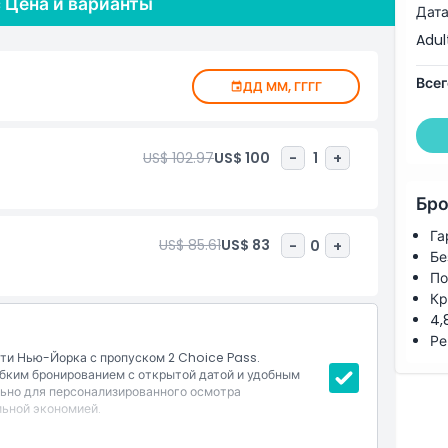
 Цена и варианты
аршрут по Нью-Йорку с этим экономичным и гибким
Дата
еньги, позволяя без хлопот увидеть все главные
Adul
ние, что некоторые достопримечательности могут
ременные закрытия могут повлиять на доступность.
Всег
ДД ММ, ГГГГ
US$ 102.97
US$ 100
-
1
+
Бро
Га
US$ 85.61
US$ 83
-
0
+
Бе
По
Кр
4,
Ре
ти Нью-Йорка с пропуском 2 Choice Pass.
ким бронированием с открытой датой и удобным
льно для персонализированного осмотра
ьной экономией.
льного списка