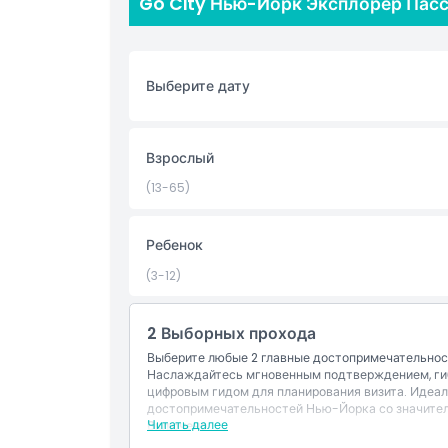
Go City Нью-Йорк Эксплорер Пасс
любое время в этот период. Составьте свой м
пассом, который помогает сэкономить время и д
достопримечательности города. Обратите внима
требовать предварительного бронирования, а в
Выберите дату
Основные моменты
Взрослый
(13-65)
Включено
Ребенок
Политика в отношении детей и взрослых
(3-12)
Исключения
2 Выборных прохода
Выберите любые 2 главные достопримечательнос
Дополнительный аддон
Наслаждайтесь мгновенным подтверждением, гиб
цифровым гидом для планирования визита. Идеа
достопримечательностей Нью-Йорка со значител
Вещи, которые нужно знать
Читать далее
Включено
Вход на 2 достопримечательности из официа