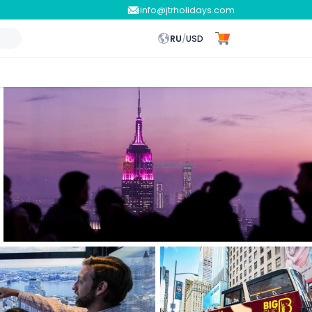
info@jtrholidays.com
RU
/
USD