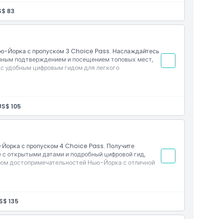
ательностях
S$ 83
с открытой датой
ю-Йорка с пропуском 3 Choice Pass. Наслаждайтесь
енным подтверждением и посещением топовых мест,
, с удобным цифровым гидом для легкого
льного списка
ательностях
US$ 105
с открытой датой
Йорка с пропуском 4 Choice Pass. Получите
 с открытыми датами и подробный цифровой гид,
ром достопримечательностей Нью-Йорка с отличной
льного списка
ательностях
S$ 135
с открытыми датами