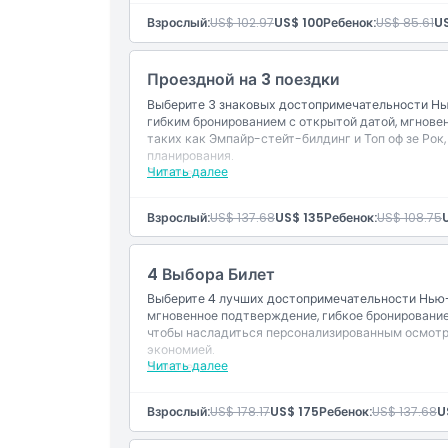
Цифровой гид с информацией о достопримеч
Взрослый:
US$ 102.97
US$ 100
Ребенок:
US$ 85.61
U
Местоположение
Мгновенное подтверждение и бронирование 
Проездной на 3 поездки
Политика отмены
Выберите 3 знаковых достопримечательности Нь
гибким бронированием с открытой датой, мгнов
таких как Эмпайр-стейт-билдинг и Топ оф зе Рок
планирования.
Читать далее
Включено
Вход на 3 достопримечательности из официа
Цифровой гид с информацией о достопримеч
Взрослый:
US$ 137.68
US$ 135
Ребенок:
US$ 108.75
Мгновенное подтверждение и бронирование 
4 Выбора Билет
Выберите 4 лучших достопримечательности Нью-
мгновенное подтверждение, гибкое бронирование
чтобы насладиться персонализированным осмот
экономией.
Читать далее
Включено
Вход на 4 достопримечательности из официа
Цифровой гид с информацией о достопримеч
Взрослый:
US$ 178.17
US$ 175
Ребенок:
US$ 137.68
U
Мгновенное подтверждение и бронирование 