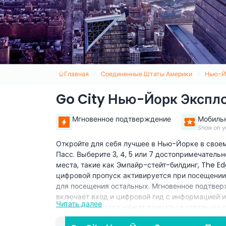
Главная
Соединенные Штаты Америки
Нью-Й
Go City Нью-Йорк Экспл
Мгновенное подтверждение
Мобиль
Show on y
Откройте для себя лучшее в Нью-Йорке в свое
Пасс. Выберите 3, 4, 5 или 7 достопримечатель
места, такие как Эмпайр-стейт-билдинг, The Ed
цифровой пропуск активируется при посещении
для посещения остальных. Мгновенное подтверж
включает вход и цифровой гид с информацией и
Читать далее
возрасте 0-2 года может взиматься отдельная п
оплачивают взрослый тариф. Ваучер действител