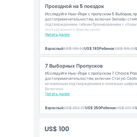
Проездной на 5 поездок
Исследуйте Нью-Йорк с пропуском 5 Выборов, п
достопримечательностям, включая Эмпайр-стейт
подтверждением, гибким бронированием с откры
экскурсионного приключения.
Читать далее
Включено
Вход на 5 достопримечательностей из офици
Цифровой гид с информацией о достопримеч
Взрослый:
US$ 195.52
US$ 193
Ребенок:
US$ 155.03
Мгновенное подтверждение и бронирование 
7 Выборных Пропусков
Исследуйте Нью-Йорк с пропуском 7 Choice Pass
достопримечательностям, включая Статую Свобо
мгновенным подтверждением и полезным цифров
Включено
Читать далее
Вход в 7 достопримечательностей из официа
Цифровой гид с информацией о достопримеч
Мгновенное подтверждение и бронирование 
Взрослый:
US$ 253.37
US$ 250
Ребенок:
US$ 201.31
US$ 100