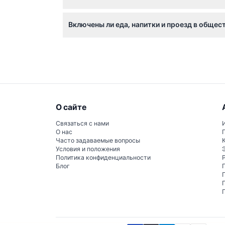
Некоторые достопримечательности требуют
Включены ли еда, напитки и проезд в обще
требования во время онлайн-бронирования 
Нет, пропуск покрывает только вход в дост
О сайте
Связаться с нами
О нас
Часто задаваемые вопросы
Условия и положения
Политика конфиденциальности
Блог