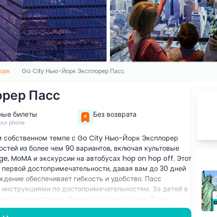
орк
Go City Нью-Йорк Эксплорер Пасс
орер Пасс
ные билеты
Без возврата
our phone
м собственном темпе с Go City Нью-Йорк Эксплорер
ностей из более чем 90 вариантов, включая культовые
ge, MoMA и экскурсии на автобусах hop on hop off. Этот
 первой достопримечательности, давая вам до 30 дней
дение обеспечивает гибкость и удобство. Пасс
 инструкциями по достопримечательностям. За детей в
лата на некоторых объектах, а дети старше 13 лет
ен в течение 365 дней и может быть использован в