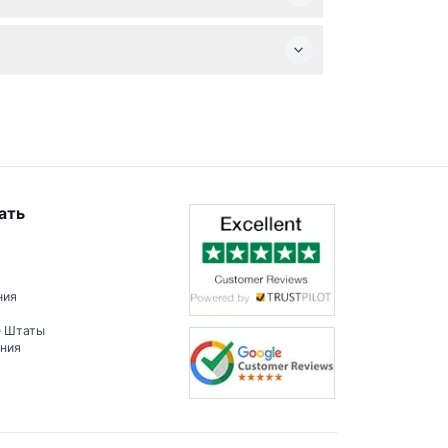
х слотов. Вы можете проверить такие
 общественный транспорт не включены.
ать
ния
е Штаты
ения