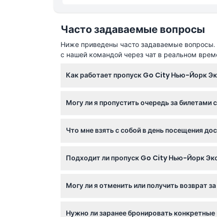
Часто задаваемые вопросы
Ниже приведены часто задаваемые вопросы. Е
с нашей командой через чат в реальном врем
Как работает пропуск Go City Нью-Йорк Э
Вы выбираете от 2 до 10 достопримечательн
Могу ли я пропустить очередь за билетами
посетить их в удобном для вас темпе. Прос
Да! Пропуск предлагает быстрый вход во м
Что мне взять с собой в день посещения д
сразу.
Возьмите цифровой ваучер на смартфоне ил
Подходит ли пропуск Go City Нью-Йорк Эк
гида.
Дети от 3 до 12 лет получают скидку на дет
Могу ли я отменить или получить возврат з
Взрослыми считаются лица от 13 лет и старш
Нет, билеты на пропуск Эксплорер не подле
Нужно ли заранее бронировать конкретные