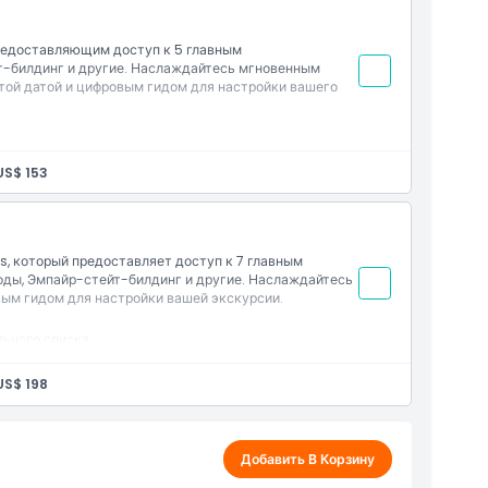
редоставляющим доступ к 5 главным
-билдинг и другие. Наслаждайтесь мгновенным
той датой и цифровым гидом для настройки вашего
ального списка
ательностях
US$ 153
с открытой датой
, который предоставляет доступ к 7 главным
ды, Эмпайр-стейт-билдинг и другие. Наслаждайтесь
ым гидом для настройки вашей экскурсии.
льного списка
ательностях
с открытой датой
US$ 198
Добавить В Корзину