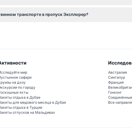
 предварительного бронирования или резервирования временны
ственном транспорте в пропуск Эксплорер?
на этом сайте.
опримечательности. Еда, напитки, личные расходы и билеты на
Активности
Исследов
Исследуйте мир
Австралия
Пустынное сафари
Сингапур
Круизы на дхоу
Франция
Экскурсии по городу
Великобрита
Роскошные яхты
Гонконг
Пакеты отдыха в Дубае
Соединённы
Пакеты для медового месяца в Дубае
Все направл
Пакеты отдыха в Турции
Пакеты отпусков на Мальдивах