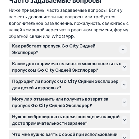
Часто задаваемые вопросы
Ниже приведены часто задаваемые вопросы. Если у
вас есть дополнительные вопросы или требуется
дополнительное разъяснение, пожалуйста, свяжитесь с
нашей командой через чат в реальном времени, форму
обратной связи или WhatsApp.
Как работает пропуск Go City Сидней
Эксплорер?
С пропуском Go City Сидней Эксплорер вы
Какие достопримечательности можно посетить с
выбираете от 2 до 7 достопримечательностей из
пропуском Go City Сидней Эксплорер?
более чем 30 вариантов и посещаете их в своём
Вы можете выбрать из лучших мест Сиднея, таких
темпе в течение 30 дней с момента первого
Подходит ли пропуск Go City Сидней Эксплорер
как тур по Сиднейской опере, зоопарк Таронга,
использования. Просто покажите свой цифровой
для детей и взрослых?
океанариум Си Лайф Сидней, Сиднейская башня Ай
пропуск на телефоне или распечатайте его для
Да, взрослые билеты предназначены для
и пешеходный тур по району Зе Рокс и другие.
Могу ли я отменить или получить возврат за
удобного входа.
возрастной категории от 16 до 99 лет, детские
пропуск Go City Сидней Эксплорер?
билеты — для детей от 4 до 15 лет. Однако он не
Билеты не подлежат возврату и не могут быть
подходит для беременных женщин и малышей.
Нужно ли бронировать время посещения каждой
отменены, поэтому будьте уверены в своих планах
достопримечательности заранее?
перед бронированием.
Некоторые достопримечательности могут
Что мне нужно взять с собой при использовании
требовать предварительного бронирования или