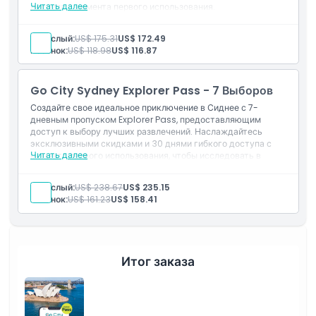
Читать далее
доступа с момента первого использования.
Включено
Вход на любые 5 достопримечательностей или
Взрослый:
US$ 175.31
US$ 172.49
мероприятий в Сиднее
Ребенок:
US$ 118.98
US$ 116.87
Действительно в течение 30 дней с момента первого
использования
Go City Sydney Explorer Pass - 7 Выборов
Создайте свое идеальное приключение в Сиднее с 7-
дневным пропуском Explorer Pass, предоставляющим
доступ к выбору лучших развлечений. Наслаждайтесь
эксклюзивными скидками и 30 днями гибкого доступа с
Читать далее
момента первого использования, чтобы исследовать в
удобное время.
Включено
Взрослый:
US$ 238.67
US$ 235.15
Вход в любые 7 достопримечательностей или
Ребенок:
US$ 161.23
US$ 158.41
развлечений в Сиднее
Действительно в течение 30 дней с момента первого
использования
Итог заказа