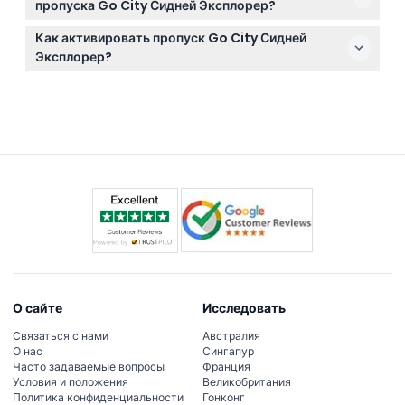
пропуска Go City Сидней Эксплорер?
записи на определенное время, поэтому лучше
Возьмите с собой цифровой пропуск на смартфоне
проверить сайт конкретной достопримечательности
Как активировать пропуск Go City Сидней
или распечатанную копию вместе с
после покупки пропуска.
Эксплорер?
действительным удостоверением личности,
Пропуск активируется автоматически при
удобную обувь и камеру, чтобы запечатлеть свои
посещении первой достопримечательности,
приключения в Сиднее.
начиная 30-дневный период действия с этого дня.
О сайте
Исследовать
Связаться с нами
Австралия
О нас
Сингапур
Часто задаваемые вопросы
Франция
Условия и положения
Великобритания
Политика конфиденциальности
Гонконг