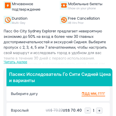
Мгновенное
Мобильные билеты
Show on your phone
подтверждение
Duration
Free Cancellation
Multi-Day
48 Hrs Prior
Пасс Go City Sydney Explorer предлагает невероятную
экономию до 50% на вход в более чем 30 главных
достопримечательностей и экскурсий Сиднея. Выберите
пропуск с 2, 3, 4, 5 или 7 впечатлениями, чтобы настроить
свой маршрут и исследовать город в удобном для вас
темпе в течение 30 дней с первого использования.
Читать далее
Испытайте знаковые достопримечательности, такие как
Sydney Tower Eye с захватывающими видами на город,
Пасекс Исследователь Го Сити Сидней Цена
всемирно известную экскурсию по Сиднейскому оперному
и варианты
театру и захватывающий аквариум SEA LIFE Sydney.
Любители живой природы могут посетить WILD LIFE Sydney
Zoo или зоопарк Таронга, а искатели приключений
Выберите дату
ДД ММ, ГГГГ
насладятся захватывающей поездкой Oz Jet Thrill Ride или
обзорной экскурсией Blue Mountains Stargazing Tour.
Другие популярные варианты включают историческую
Взрослый
US$ 73.22
US$ 70.40
-
1
+
пешеходную экскурсию по кварталу The Rocks и удобный