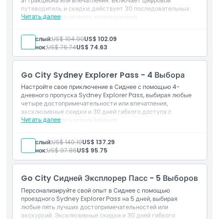
аттракциона или впечатления. Включает цифровой
путеводитель и скидки, действует 30 последовательных
Читать далее
дней с момента первого использования.
Включено
Включено
Вход на любые 3 аттракциона или впечатления в
Взрослый:
US$ 104.90
US$ 102.09
Сиднее
Политика в отношении детей и взрослых
Ребенок:
US$ 76.74
US$ 74.63
Действительно в течение 30 дней с первого
использования
Go City Sydney Explorer Pass - 4 Выбора
Исключения
Настройте свое приключение в Сиднее с помощью 4-
дневного пропуска Sydney Explorer Pass, выбирая любые
Не подходит для
четыре достопримечательности или впечатления,
эксклюзивные скидки и 30 дней гибкого доступа с
Читать далее
момента первого использования.
Включено
Вещи, которые нужно знать
Вход в любые 4 достопримечательности или
Взрослый:
US$ 140.10
US$ 137.29
впечатления в Сиднее
Ребенок:
US$ 97.86
US$ 95.75
Действительно в течение 30 дней с момента первого
Местоположение
использования
Go City Сидней Эксплорер Пасс - 5 Выборов
Политика отмены
Персонализируйте свой опыт в Сиднее с помощью
проездного Sydney Explorer Pass на 5 дней, выбирая
любые пять лучших достопримечательностей или
экскурсий. Эксклюзивные скидки и 30 дней гибкого