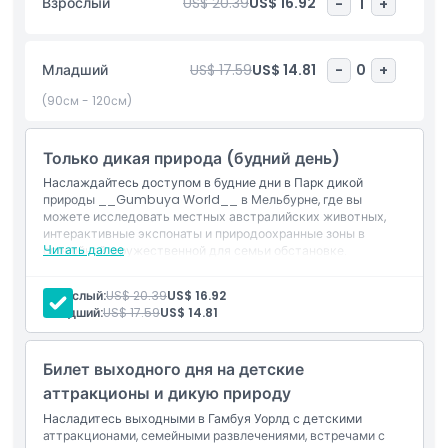
Взрослый
US$ 20.39
US$ 16.92
-
1
+
спрятаться от жары в Оазис Спрингс на Бумеранго, ленивой
реке и аттракционе Surf’s Up. Зимой парк превращается в
природную игровую площадку с близкими встречами с
Младший
US$ 17.59
US$ 14.81
-
0
+
животными и захватывающими аттракционами, такими как
Rebel и Dodgem Cars. Для перерыва можно поесть в
(90см - 120см)
Центре Аутбэка, наслаждаясь видом на коал.
Только дикая природа (будний день)
Основные моменты
Наслаждайтесь доступом в будние дни в Парк дикой
природы __Gumbuya World__ в Мельбурне, где вы
можете исследовать местных австралийских животных,
интерактивные экспонаты и природоохранные зоны в
Включено
Читать далее
спокойной, дружественной для семьи обстановке.
Исключения
Вход на аттракционы и водные развлечения
Взрослый:
US$ 20.39
US$ 16.92
Политика в отношении детей и взрослых
Транспорт
Младший:
US$ 17.59
US$ 14.81
Питание и напитки
Другие личные расходы
Исключения
Включено
Билет выходного дня на детские
Вход в: Путь дикой природы Гумбуя Ворлд
аттракционы и дикую природу
Не подходит для
Насладитесь выходными в Гамбуя Уорлд с детскими
аттракционами, семейными развлечениями, встречами с