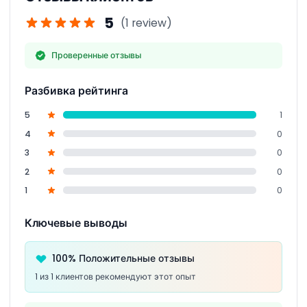
узнать много нового от рейнджеров по дикой
5
(1 review)
природе, что сделает посещение познавательным и
захватывающим.
Проверенные отзывы
Разбивка рейтинга
5
1
4
0
3
0
2
0
1
0
Ключевые выводы
100% Положительные отзывы
1 из 1 клиентов рекомендуют этот опыт