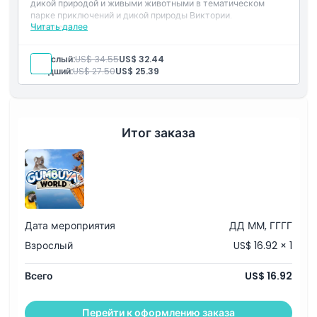
дикой природой и живыми животными в тематическом
Часы работы
парке приключений и дикой природы Виктории.
Читать далее
Включено
Вход в: Путь дикой природы Гумбуя Ворлд
Вещи, которые нужно знать
Взрослый:
US$ 34.55
US$ 32.44
Младший:
US$ 27.50
US$ 25.39
Местоположение
Итог заказа
Как добраться туда
Как воспользоваться
Политика отмены
Дата мероприятия
ДД ММ, ГГГГ
Взрослый
US$ 16.92 × 1
Всего
US$ 16.92
Перейти к оформлению заказа