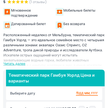
5
(1 отзывы)
Мгновенное
Мобильные билеты
подтверждение
Датированный билет
Без возврата
Расположенный недалеко от Мельбурна, тематический парк
Гамбуя Уорлд — это идеальное семейное место с четырьмя
различными зонами: аквапарк Оазис Спрингс, OZ
Adventure, тропа дикой природы и исследователи Аутбэка.
Искатели острых ощущений могут испытать
захватывающие водные горки, любители животных
Читать далее
познакомиться с кенгуру, коалами и эму, а юные искатели
приключений исследовать детские аттракционы и зоны с
Тематический парк Гамбуя Уорлд Цена и
брызгами, что делает парк идеальным для посетителей
варианты
всех возрастов. Расположенный в живописной зелени,
Гамбуя Уорлд сочетает в себе приключения, дикую природу
и семейные развлечения для незабываемого дня. Являясь
Выберите дату
ДД ММ, ГГГГ
единственным в Виктории объединённым аквапарком,
парком дикой природы и тематическим парком, Гамбуя
Уорлд наполнен уникальными аттракционами. Летом можно