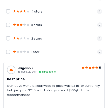
4 stars
0
3 stars
0
2 stars
0
1 star
0
5
Jagdish K.
JK
16 нояб. 2024 г.
Проверено
Best price
Gumbuya world official website price was $345 for our family,
but i just paid $245 with Jrhildays, saved $100😀. Highly
recommended