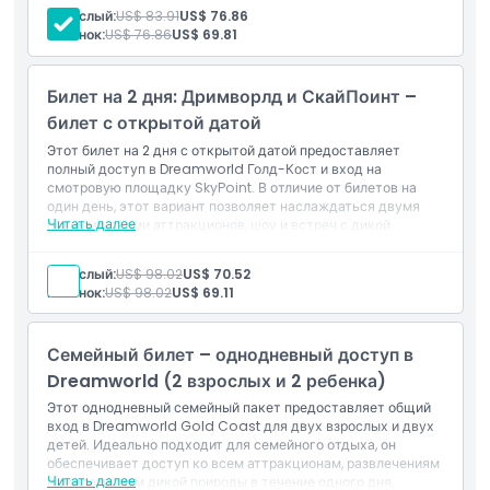
Основные моменты
аттракционы для всей семьи, захватывающие
Взрослый:
US$ 83.91
US$ 76.86
американские горки и интерактивные встречи.
Ребенок:
US$ 76.86
US$ 69.81
Включено
Билет на 1 день в Dreamworld
Включено
Доступ ко всем аттракционам, шоу и развлечениям
Билет на 2 дня: Дримворлд и СкайПоинт –
билет с открытой датой
Политика в отношении детей и взрослых
Этот билет на 2 дня с открытой датой предоставляет
полный доступ в Dreamworld Голд-Кост и вход на
смотровую площадку SkyPoint. В отличие от билетов на
Исключения
один день, этот вариант позволяет наслаждаться двумя
Читать далее
полными днями аттракционов, шоу и встреч с дикой
природой в Dreamworld, а также потрясающими
Не подходит для
панорамными видами города с SkyPoint. Идеально
Взрослый:
US$ 98.02
US$ 70.52
подходит для гостей, которые хотят исследовать всё в
Ребенок:
US$ 98.02
US$ 69.11
парке и SkyPoint более расслабленным темпом.
Часы работы
Включено
Билет общего входа на один день в Dreamworld Голд-
Семейный билет – однодневный доступ в
Кост
Билет общего входа на один день на смотровую
Вещи, которые нужно знать
Dreamworld (2 взрослых и 2 ребенка)
площадку SkyPoint.
Этот однодневный семейный пакет предоставляет общий
Действителен на два отдельных дня в течение семи
вход в Dreamworld Gold Coast для двух взрослых и двух
дней
Местоположение
детей. Идеально подходит для семейного отдыха, он
обеспечивает доступ ко всем аттракционам, развлечениям
Читать далее
и экспозициям дикой природы в течение одного дня,