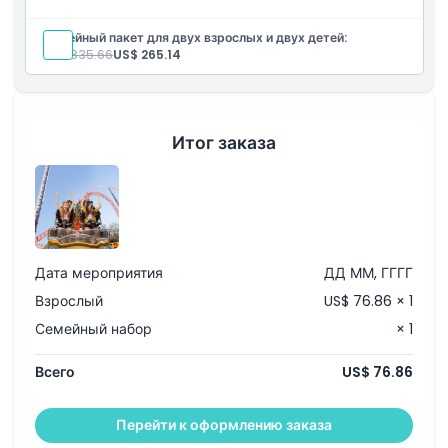
позволяя семьям насладиться полным днем веселья,
Политика отмены
развлечений и приключений вместе в Dreamworld.
Семейный пакет для двух взрослых и двух детей:
Включено в стоимость
US$ 335.66
US$ 265.14
Однодневный входной билет в Dreamworld для 2
взрослых и 2 детей
Полный доступ к аттракционам, шоу и экспозициям
дикой природы
Зоны и развлечения для всей семьи
Итог заказа
Идеально подходит для группового отдыха
Дата мероприятия
ДД ММ, ГГГГ
Взрослый
US$ 76.86 × 1
Семейный набор
× 1
Всего
US$ 76.86
Перейти к оформлению заказа