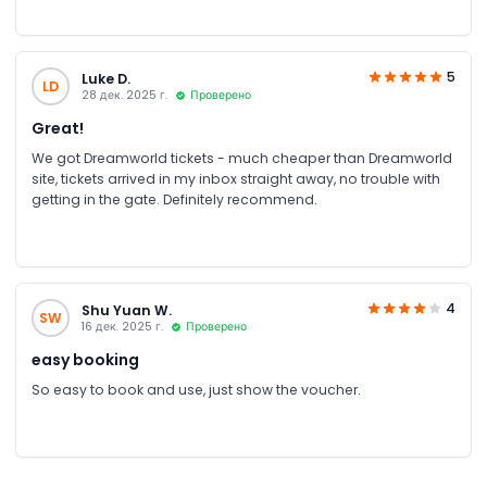
5
Luke D.
LD
28 дек. 2025 г.
Проверено
Great!
We got Dreamworld tickets - much cheaper than Dreamworld
site, tickets arrived in my inbox straight away, no trouble with
getting in the gate. Definitely recommend.
4
Shu Yuan W.
SW
16 дек. 2025 г.
Проверено
easy booking
So easy to book and use, just show the voucher.