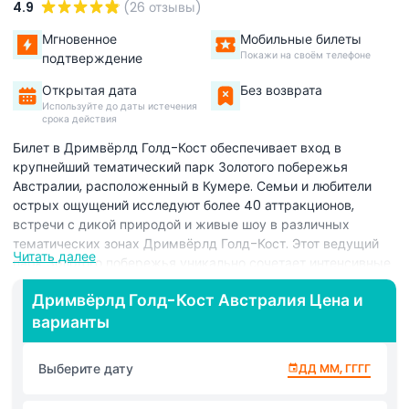
4.9
(26 отзывы)
Мгновенное
Мобильные билеты
Покажи на своём телефоне
подтверждение
Открытая дата
Без возврата
Используйте до даты истечения
срока действия
Билет в Дримвёрлд Голд-Кост обеспечивает вход в
крупнейший тематический парк Золотого побережья
Австралии, расположенный в Кумере. Семьи и любители
острых ощущений исследуют более 40 аттракционов,
встречи с дикой природой и живые шоу в различных
тематических зонах Дримвёрлд Голд-Кост. Этот ведущий
Читать далее
парк Золотого побережья уникально сочетает интенсивные
аттракционы, такие как Стил Тайпан, единственные в
Дримвёрлд Голд-Кост Австралия Цена и
Южном полушарии американские горки с тройным
варианты
запуском, с более спокойными семейными развлечениями
в Ривертaуне и в «Стране мечты Кенни и Белинды».
Посетители проводят день, крутясь на семейных
Выберите дату
ДД ММ, ГГГГ
американских горках Jungle Rush, неспешно катаясь по
речным маршрутам на Murrissippi Motors и наблюдая за