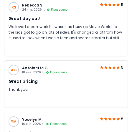
5
Rebecca S.
RS
24 янв. 2026 г.
Проверено
Great day out!
We loved dreamworld! It wasn't as busy as Movie World so
the kids got to go on lots of rides. It's changed a lot from how
it used to look when I was a teen and seems smaller but still
really enjoyed it and got cheapest tickets through JTR.
Purchased that morning and recieved tickets within minutes
to my inbox and whatsapp.
5
Antoinette G.
AG
18 янв. 2026 г.
Проверено
Great pricing
Thank you!
5
Yoselyn M.
YM
16 янв. 2026 г.
Проверено