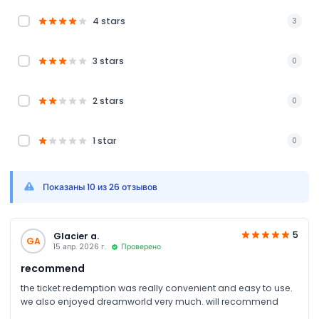
4 stars
3
3 stars
0
2 stars
0
1 star
0
Показаны 10 из 26 отзывов
5
Glacier a.
GA
15 апр. 2026 г.
Проверено
recommend
the ticket redemption was really convenient and easy to use.
we also enjoyed dreamworld very much. will recommend