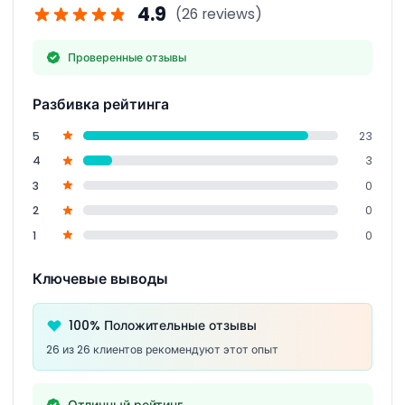
4.9
(26 reviews)
имеют строгие возрастные и размерные
ограничения.
Проверенные отзывы
Разбивка рейтинга
5
23
4
3
3
0
2
0
1
0
Ключевые выводы
100% Положительные отзывы
26 из 26 клиентов рекомендуют этот опыт
Отличный рейтинг