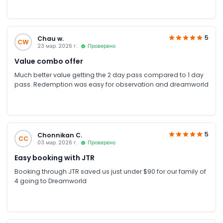
5
Chau w.
CW
23 мар. 2026 г.
Проверено
Value combo offer
Much better value getting the 2 day pass compared to 1 day
pass. Redemption was easy for observation and dreamworld
5
Chonnikan C.
CC
03 мар. 2026 г.
Проверено
Easy booking with JTR
Booking through JTR saved us just under $90 for our family of
4 going to Dreamworld