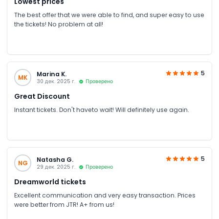
Lowest prices
The best offer that we were able to find, and super easy to use
the tickets! No problem at all!
5
Marina K.
MK
30 дек. 2025 г.
Проверено
Great Discount
Instant tickets. Don't haveto wait! Will definitely use again.
5
Natasha G.
NG
29 дек. 2025 г.
Проверено
Dreamworld tickets
Excellent communication and very easy transaction. Prices
were better from JTR! A+ from us!