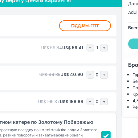
у Берегу Цена и варианты
Дата
Adul
ДД ММ, ГГГГ
Всег
US$ 59.84
US$ 56.41
-
1
+
Бро
US$ 44.35
US$ 40.90
-
0
+
Га
Бе
По
Кр
4,
US$ 165.37
US$ 158.66
-
0
+
Ре
стном катере по Золотому Побережью
оростную поездку по spectaculaire водам Золотого
, резкие повороты и захватывающие брызги,