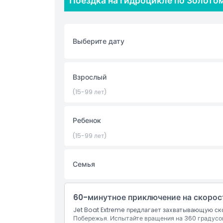
Поездка на гидроцикле по Золотом
Включено
Политика в отношении детей и взрослых
Выберите дату
Исключения
Взрослый
(15-99 лет)
Не подходит для
Ребенок
Часы работы
(15-99 лет)
Вещи, которые нужно знать
Семья
Местоположение
60-минутное приключение на скоро
Jet Boat Extreme предлагает захватывающую ск
Как воспользоваться
Побережья. Испытайте вращения на 360 градусов