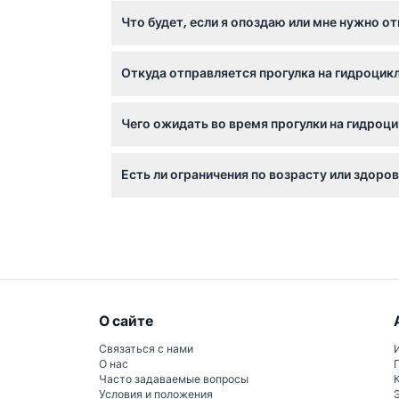
Вы можете легко забронировать прогулку на
Что будет, если я опоздаю или мне нужно о
Обязательно приезжайте за 15-30 минут до 
Откуда отправляется прогулка на гидроцикл
Билеты не подлежат возврату и должны быт
Отправление происходит с терминала Sea Wo
Чего ожидать во время прогулки на гидроц
Приготовьтесь к захватывающей 30-45 мину
Есть ли ограничения по возрасту или здоро
видами на Голд-Кост Бродотер, роскошные
Да, участникам должно быть не менее 4 ле
активности из-за высокой скорости и физич
О сайте
Связаться с нами
О нас
Часто задаваемые вопросы
Условия и положения