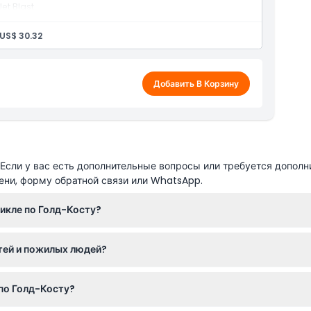
et Blast
US$ 30.32
Добавить В Корзину
сли у вас есть дополнительные вопросы или требуется дополн
ени, форму обратной связи или WhatsApp.
цикле по Голд-Косту?
о намочить, солнцезащитный крем, солнцезащитные очки и вод
етей и пожилых людей?
.
нцы и дети младше 4 лет не допускаются. Также не рекомендует
 по Голд-Косту?
аниями, такими как высокое давление или эпилепсия.