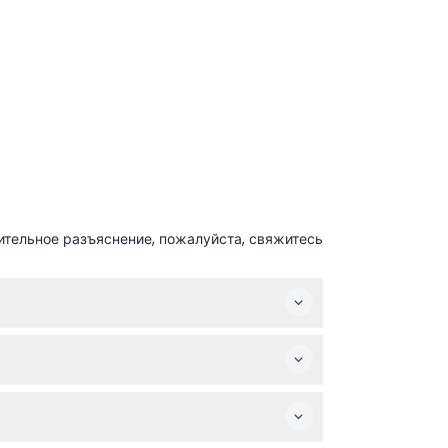
ительное разъяснение, пожалуйста, свяжитесь
онепроницаемую камеру, если хотите. Не
ся для беременных женщин и лиц с