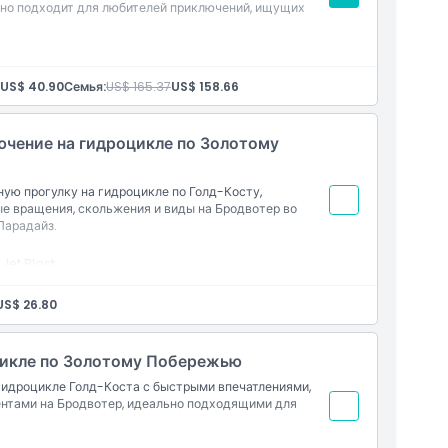
ьно подходит для любителей приключений, ищущих
икле с вращениями на 360°, резкими поворотами и
US$ 40.90
Семья:
US$ 165.37
US$ 158.66
ережья и Бродвейтер.
ючение на гидроцикле по Золотому
ую прогулку на гидроцикле по Голд-Косту,
 вращения, скольжения и виды на Бродвотер во
Парадайз.
Jet Blast
US$ 26.80
цикле по Золотому Побережью
идроцикле Голд-Коста с быстрыми впечатлениями,
нтами на Бродвотер, идеально подходящими для