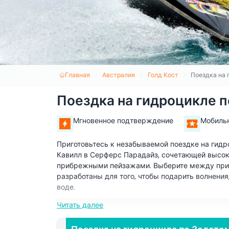
Главная
Австралия
Голд Кост
Поездка на 
Поездка на гидроцикле п
Мгновенное подтверждение
Мобиль
Приготовьтесь к незабываемой поездке на гидр
Кавилл в Серферс Парадайз, сочетающей высо
прибрежными пейзажами. Выберите между прикл
разработаны для того, чтобы подарить волнен
воде.
Читать далее
Основные моменты