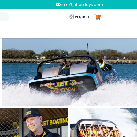
info@jtrholidays.com
RU
/
USD