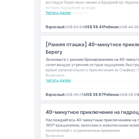
исследуя береговую линию и Бродвейтер. Идеал
острые ощущения на воде.
Политика отмены
Читать далее
Включено в стоимость
60-минутная скоростная прогулка на гидроц
брызгами.
Взрослый:
US$ 59.84
US$ 56.41
Ребенок:
US$ 44.35
Исследование береговой линии Золотого Поб
[Ранняя пташка] 40-минутное прикл
Берегу
Экономьте с ранним бронированием на 40-минутн
сочетающую утренние острые ощущения, быстрые
время увлекательного приключения из Серферс-
Включено
Читать далее
[09:15] 40-минутная прогулка на гидроцикле 
Взрослый:
US$ 38.78
US$ 36.67
Ребенок:
US$ 28.21
40-минутное приключение на гидро
Наслаждайтесь 40-минутным приключением на г
360° вращениями, заносами и живописными моме
посетителей с ограниченным временем.
Включено