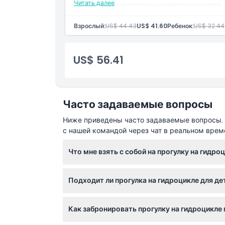
Читать далее
40-минутная поездка на реактивном катере J
Взрослый:
US$ 44.43
US$ 41.60
Ребенок:
US$ 32.44
US$ 56.41
Часто задаваемые вопросы
Ниже приведены часто задаваемые вопросы. Е
с нашей командой через чат в реальном врем
Что мне взять с собой на прогулку на гидро
Возьмите удобную одежду, которую не жалк
Подходит ли прогулка на гидроцикле для д
забудьте приехать заранее для регистрации
Дети от 4 лет могут участвовать, а младе
Как забронировать прогулку на гидроцикле
определёнными медицинскими противопоказ