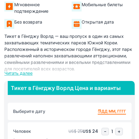
Мгновенное
Мобильные билеты
подтверждение
Без возврата
Открытая дата
Тикет в Гёнгджу Ворлд — ваш пропуск в один из самых
захватывающих тематических парков Южной Кореи.
Расположенный в историческом городе Гёнгджу, этот парк
развлечений наполнен захватывающими аттракционами,
семейными развлечениями и веселыми представлениями
для посетителей всех возрастов.
Читать далее
С вашим тикетом в Гёнгджу Ворлд вы сможете испытать
высокоскоростные американские горки, захватывающие
Тикет в Гёнгджу Ворлд Цена и варианты
водные горки и интерактивные аттракционы, которые
сделают каждый визит незабываемым. В парке находится
знаменитый Драккен, огромные дайвинг-горки, дарящие
Выберите дату
ДД ММ, ГГГГ
адреналиновый спуск, и Фараонов Гнев — захватывающий
вращающийся аттракцион. Семьи и дети могут насладиться
Детской Зоной с мягкими аттракционами и яркими
Человек
US$ 25
US$ 24
-
1
+
игровыми площадками.