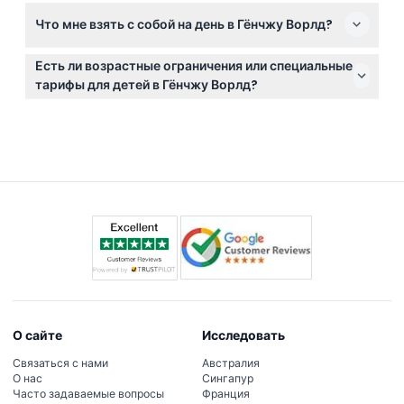
Билеты не подлежат возврату и не могут быть
Что мне взять с собой на день в Гёнчжу Ворлд?
отменены, поэтому пожалуйста, будьте уверены в
своих планах перед бронированием.
Возьмите удобную одежду, солнцезащитный крем и
Есть ли возрастные ограничения или специальные
немного наличных денег или карты для личных
тарифы для детей в Гёнчжу Ворлд?
расходов, так как в стоимость билета входит
Дети в возрасте от 0 до 2 лет посещают бесплатно,
только вход.
а с 3 лет применяется та же стоимость билета, что
и для взрослых.
О сайте
Исследовать
Связаться с нами
Австралия
О нас
Сингапур
Часто задаваемые вопросы
Франция