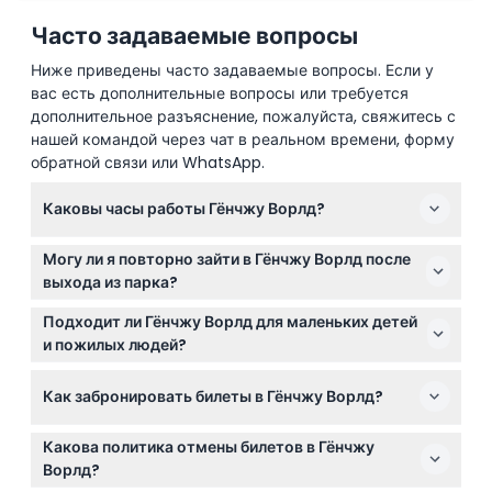
Часто задаваемые вопросы
Ниже приведены часто задаваемые вопросы. Если у
вас есть дополнительные вопросы или требуется
дополнительное разъяснение, пожалуйста, свяжитесь с
нашей командой через чат в реальном времени, форму
обратной связи или WhatsApp.
Каковы часы работы Гёнчжу Ворлд?
Гёнчжу Ворлд открыт с 10:00 до 18:00 в будние дни
Могу ли я повторно зайти в Гёнчжу Ворлд после
и с 10:00 до 20:00 в выходные и государственные
выхода из парка?
праздники (возможны изменения — пожалуйста,
Повторный вход в Гёнчжу Ворлд после выхода не
уточняйте при бронировании).
Подходит ли Гёнчжу Ворлд для маленьких детей
разрешается, поэтому планируйте визит
и пожилых людей?
соответствующим образом.
Парк прекрасно подходит для семей, но не
Как забронировать билеты в Гёнчжу Ворлд?
рекомендуется для пожилых людей, беременных
женщин или лиц с определёнными заболеваниями,
Вы можете забронировать билеты в Гёнчжу Ворлд
такими как высокое давление или эпилепсия.
Какова политика отмены билетов в Гёнчжу
онлайн здесь, на этом сайте, чтобы избежать
Ворлд?
очередей и обеспечить комфортный вход.