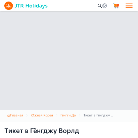
Mobile Search Opene
Главная
Южная Корея
Гёнгги До
Тикет в Гёнгджу Ворлд
Тикет в Гёнгджу Ворлд