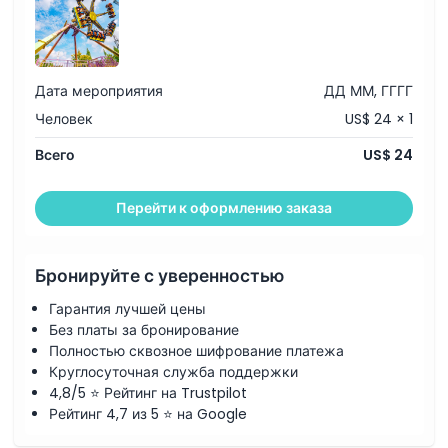
Политика в отношении детей и взрослых
Исключения
Дата мероприятия
ДД ММ, ГГГГ
Не подходит для
Человек
US$ 24 × 1
Всего
US$ 24
Часы работы
Перейти к оформлению заказа
Вещи, которые нужно знать
Бронируйте с уверенностью
Местоположение
Гарантия лучшей цены
Без платы за бронирование
Как воспользоваться
Полностью сквозное шифрование платежа
Круглосуточная служба поддержки
4,8/5 ⭐ Рейтинг на Trustpilot
Политика отмены
Рейтинг 4,7 из 5 ⭐ на Google