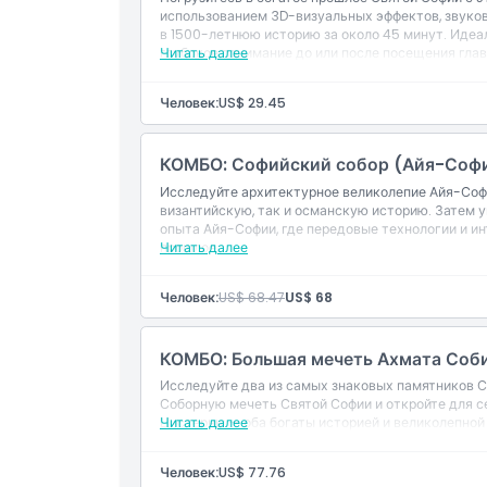
использованием 3D-визуальных эффектов, звуков
Часы работы
в 1500-летнюю историю за около 45 минут. Идеа
глубокое понимание до или после посещения глав
Читать далее
Вещи, которые нужно знать
Человек:
US$ 29.45
Местоположение
КОМБО: Софийский собор (Айя-Софи
Исследуйте архитектурное великолепие Айя-Софи
византийскую, так и османскую историю. Затем у
Как воспользоваться
опыта Айя-Софии, где передовые технологии и и
прошлое.
Читать далее
Дресс-код
Человек:
US$ 68.47
US$ 68
Политика отмены
КОМБО: Большая мечеть Ахмата Соби
Исследуйте два из самых знаковых памятников 
Соборную мечеть Святой Софии и откройте для 
Цистерны — оба богаты историей и великолепной
Читать далее
Человек:
US$ 77.76