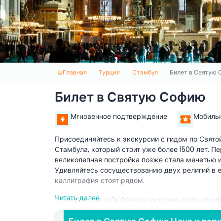
Главная
Турция
Стамбул
Билет в Святую
Билет в Святую Софию
Мгновенное подтверждение
Мобиль
Присоединяйтесь к экскурсии с гидом по Свято
Стамбула, который стоит уже более 1500 лет. П
великолепная постройка позже стала мечетью и
Удивляйтесь сосуществованию двух религий в е
каллиграфия стоят рядом.
Читать далее
Откройте для себя богатую историю этого архи
коронации римских императоров, встречей султ
Встаньте под его внушительным куполом, котор