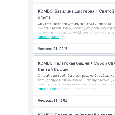
КОМБО: Базилика Цистерна + Святой
опыта
Ощутите наследие Стамбула с этим универсаль
мечеть Святой Софии, исследуйте древнюю подзе
истории в интерактивном Музее истории и опыта
истории и культуры.
Читать далее
Человек:
US$ 100.15
КОМБО: Галатская башня + Собор Св
Святой Софии
Откройте для себя богатое прошлое Стамбула и 
легендарную Святую Софию — главную мечеть, и
и насладитесь панорамными видами города с ист
выполнению для первых посетителей.
Читать далее
Человек:
US$ 112.52