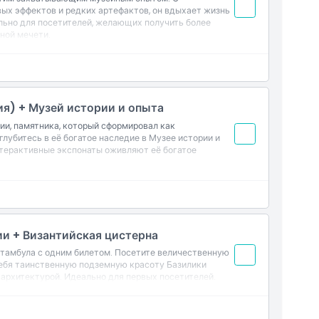
ых эффектов и редких артефактов, он вдыхает жизнь
льно для посетителей, желающих получить более
ной мечети.
я) + Музей истории и опыта
и, памятника, который сформировал как
глубитесь в её богатое наследие в Музее истории и
нтерактивные экспонаты оживляют её богатое
и + Византийская цистерна
Стамбула с одним билетом. Посетите величественную
себя таинственную подземную красоту Базилики
 архитектурой. Идеально для первых посетителей.