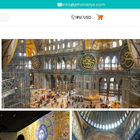
info@jtrholidays.com
RU
/
USD