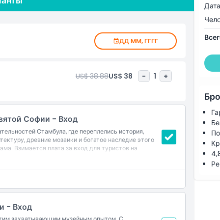
ианты
Дата
великолепие места, свидетеля подъёмов и падений
Чел
Всег
рывается возможность самостоятельного осмотра
ДД ММ, ГГГГ
буйтесь изысканной османской плиткой, сложными
играфией, украшающими обширное пространство,
Прогуливаясь по священным залам, раскрывайте
US$ 38.88
US$ 38
-
1
+
е этот исторический памятник поистине
Бро
Га
вятой Софии - Вход
Бе
тельностей Стамбула, где переплелись история,
По
тектуру, древние мозаики и богатое наследие этого
Кр
ма. Взимается плата за вход для туристов на
4,
Ре
и - Вход
 этим захватывающим музейным опытом. С