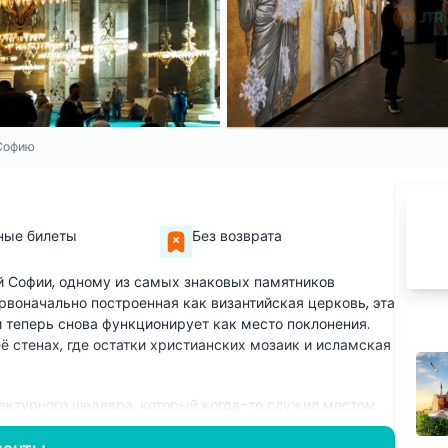
 Софию
ные билеты
Без возврата
й Софии, одному из самых знаковых памятников
ервоначально построенная как византийская церковь, эта
 теперь снова функционирует как место поклонения.
ё стенах, где остатки христианских мозаик и исламская
тектурного шедевра, который когда-то служил местом
анов с народом и центром православного христианства.
ый в течение 800 лет был крупнейшим в мире,