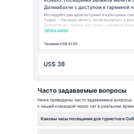
КОМБО: Посещение Великой мечети 
Долмабахче с доступом к гаремной ч
Исследуйте два архитектурных и культурных со
Софию — Великую мечеть, затем окунитесь в рос
Долмабахче с полным доступом к шикарной Хара
искусства.
Читать далее
Человек:
US$ 91.90
US$ 38
Часто задаваемые вопросы
Ниже приведены часто задаваемые вопросы. Е
с нашей командой через чат в реальном врем
Каковы часы посещения для туристов в Соб
Часы посещения для туристов в Соборе Свя