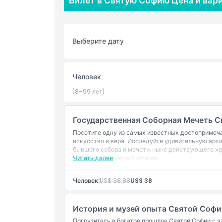
Билет в Святую Софию Цена и вар
возвышаясь на 56 метров над землёй. Ощутите 
империй.
Для тех, кто приобретает входные билеты, отк
Выберите дату
захватывающих интерьеров Святой Софии. Полю
декоративными росписями и потрясающей калл
создавая королевскую и духовную атмосферу. 
Человек
скрытые истории и вечные сокровища, делающи
исключительным.
(8–99 лет)
Государственная Соборная Мечеть С
Основные моменты
Посетите одну из самых известных достопримеча
искусство и вера. Исследуйте удивительную архи
бывшего собора и мечети, ныне действующего хра
Включено
верхний галерейный уровень.
Читать далее
Политика в отношении детей и взрослых
Человек:
US$ 38.88
US$ 38
История и музей опыта Святой Софи
Исключения
Погрузитесь в богатое прошлое Святой Софии с