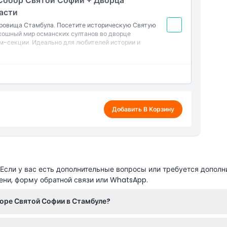
Собор Святой Софии + Дворца
асти
кровища Стамбула. Посетите историческую Святую
кошный мир османских султанов во дворце
м-секции. Идеально для любителей истории и
Добавить В Корзину
сли у вас есть дополнительные вопросы или требуется дополн
ени, форму обратной связи или WhatsApp.
оре Святой Софии в Стамбуле?
той Софии с 9:00 до 19:00 ежедневно, но объект закрыт во вре