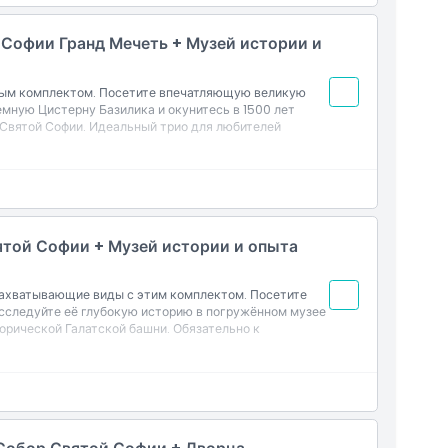
 Софии Гранд Мечеть + Музей истории и
ным комплектом. Посетите впечатляющую великую
мную Цистерну Базилика и окунитесь в 1500 лет
 Святой Софии. Идеальный трио для любителей
ятой Софии + Музей истории и опыта
захватывающие виды с этим комплектом. Посетите
сследуйте её глубокую историю в погружённом музее
орической Галатской башни. Обязательно к