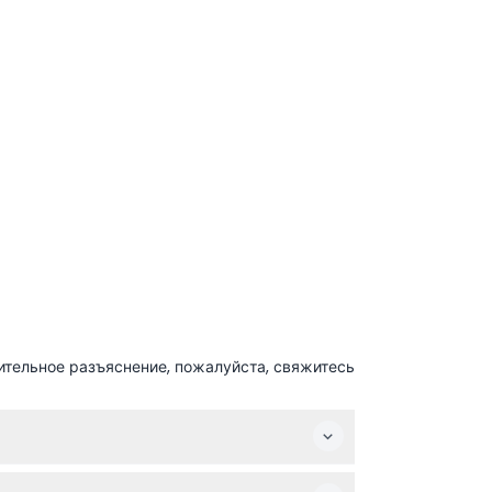
ительное разъяснение, пожалуйста, свяжитесь
мя пяти ежедневных мусульманских молитв,