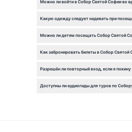
Можно ли войти в Собор Святой Софии во в
включая длительное закрытие во время пят
Нет, Собор Святой Софии закрыт для турис
Какую одежду следует надевать при посещ
Планируйте визит вне этого времени, чтобы
Посетителям рекомендуется носить уважите
Можно ли детям посещать Собор Святой Соф
покрывать голову платком, мужчинам следу
Дети в возрасте от 0 до 8 лет могут посещ
Как забронировать билеты в Собор Святой С
режим.
Билеты в Собор Святой Софии можно удобно 
Разрешён ли повторный вход, если я покину
обстоятельствах.
Повторный вход не разрешён после выхода 
Доступны ли аудиогиды для туров по Собор
перерывов.
Да, доступен цифровой аудиогид на английс