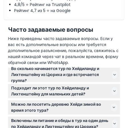
4,8/5 ⭐ Рейтинг на Trustpilot
Рейтинг 4,7 из 5 ⭐ на Google
Часто задаваемые вопросы
Ниже приведены часто задаваемые вопросы. Если у
вас есть дополнительные вопросы или требуется
дополнительное разъяснение, пожалуйста, свяжитесь с
нашей командой через чат в реальном времени, форму
обратной связи или WhatsApp.
Во сколько начинается тур по Хейдиланду и
Лихтенштейну из Цюриха и где встречается
группа?
Тур обычно начинается в 11:00 утра, встреча у
Подходит ли этот тур по Хейдиланду и
автобусного терминала Зильквай, который
Лихтенштейну для маленьких детей?
находится примерно в 200 метрах за главным
Да, дети в возрасте от 0 до 5 лет могут
железнодорожным вокзалом Цюриха (HB). Для
Можно ли посетить деревню Хейди зимой во
присоединиться бесплатно, но все дети в возрасте
навигации по GPS используйте адрес
время этого тура?
от 0 до 15 лет должны сопровождаться взрослым,
«Лимматштрассе 4, 8005 Цюрих».
Деревня Хейди закрыта с ноября по март, и в этот
оплатившим билет. Все лица от 16 лет и старше
Включены ли питание и обеды в тур на один день
период тур посещает деревню Верденберг.
оплачивают взрослый тариф.
по Хейдиланду и Лихтенштейну из Цюриха?