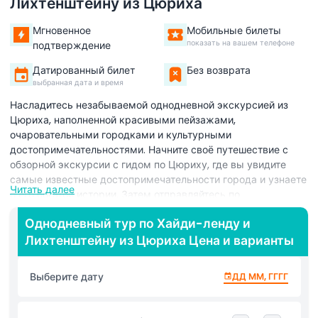
Лихтенштейну из Цюриха
Мгновенное
Мобильные билеты
показать на вашем телефоне
подтверждение
Датированный билет
Без возврата
выбранная дата и время
Насладитесь незабываемой однодневной экскурсией из
Цюриха, наполненной красивыми пейзажами,
очаровательными городками и культурными
достопримечательностями. Начните своё путешествие с
обзорной экскурсии с гидом по Цюриху, где вы увидите
самые известные достопримечательности города и узнаете
Читать далее
о его богатой истории. Затем отправляйтесь по
живописному маршруту через спокойный регион
Однодневный тур по Хайди-ленду и
Тоггенбург, окружённый холмами и потрясающими
Лихтенштейну из Цюриха Цена и варианты
швейцарскими пейзажами. Сделайте остановку в
Рапперсвиле, также известном как «Город роз», где у вас
будет свободное время, чтобы прогуляться по его
Выберите дату
ДД ММ, ГГГГ
прекрасным улицам, посетить замок или расслабиться у
озера в своём темпе. Продолжите путь в Вадуц, столицу
Лихтенштейна. Здесь вы можете исследовать этот