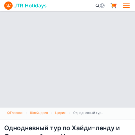
Mobile Search Opene
Главная
Швейцария
Цюрих
Однодневный тур по Хайди-ленду и Лихтенштейну из Цюриха
Однодневный тур по Хайди-ленду и