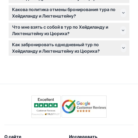
Питание не включено в стоимость тура, поэтому
Какова политика отмены бронирования тура по
рекомендуем взять с собой перекус или
Хейдиланду и Лихтенштейну?
планировать купить еду во время остановок.
Билеты не подлежат возврату и отмене, поэтому,
Что мне взять с собой в тур по Хейдиланду и
пожалуйста, бронируйте на правильную дату и
Лихтенштейну из Цюриха?
время.
Берите удобную обувь для прогулок, одежду по
Как забронировать однодневный тур по
погоде и не забудьте камеру, чтобы запечатлеть
Хейдиланду и Лихтенштейну из Цюриха?
потрясающие пейзажи.
Вы можете забронировать билеты онлайн прямо на
этом сайте, где также можно проверить текущую
доступность.
О сайте
Исследовать