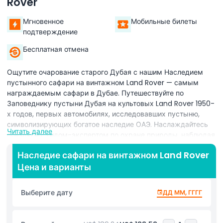
Rover
Мгновенное
Мобильные билеты
подтверждение
Бесплатная отмена
Ощутите очарование старого Дубая с нашим Наследием
пустынного сафари на винтажном Land Rover — самым
награждаемым сафари в Дубае. Путешествуйте по
Заповеднику пустыни Дубая на культовых Land Rover 1950-
х годов, первых автомобилях, исследовавших пустыню,
символизирующих богатое наследие ОАЭ. Наслаждайтесь
Читать далее
поездкой с гидом-экспертом по охране природы, наблюдая
за местными животными, такими как арабский орикс, и
Наследие сафари на винтажном Land Rover
посетите живописный лес деревьев Гаф, идеальный для
Цена и варианты
фотосъемки в пустыне. Узнайте о уникальной экосистеме
пустыни и о том, как бедуины жили в гармонии с природой.
Выберите дату
ДД ММ, ГГГГ
Станьте свидетелями невероятного шоу соколиных
охотников, демонстрирующего древние бедуинские
охотничьи техники и красоту соколов в полном полете на