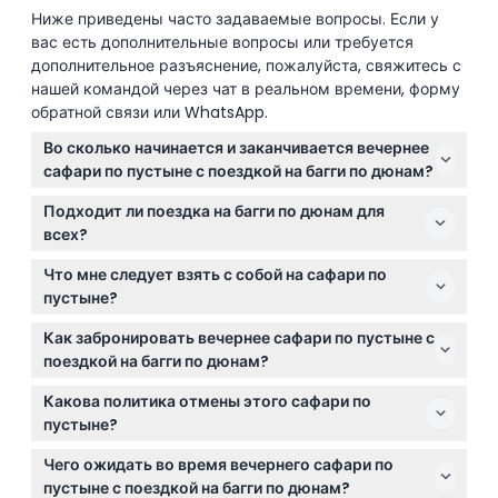
Ниже приведены часто задаваемые вопросы. Если у
вас есть дополнительные вопросы или требуется
дополнительное разъяснение, пожалуйста, свяжитесь с
нашей командой через чат в реальном времени, форму
обратной связи или WhatsApp.
Во сколько начинается и заканчивается вечернее
сафари по пустыне с поездкой на багги по дюнам?
Сафари обычно начинается поздно днем, примерно
Подходит ли поездка на багги по дюнам для
в 15:00, и заканчивается к 21:00, но точное время
всех?
может варьироваться в зависимости от оператора
Поездка на багги не рекомендуется беременным
тура и сезона (подлежит изменению — пожалуйста,
Что мне следует взять с собой на сафари по
женщинам, людям с болями в спине или шее, после
уточняйте при бронировании).
пустыне?
крупных операций, а также детям младше 3 лет.
Лучше одеваться в удобную, дышащую одежду и
Если вы относитесь к этим категориям, вы можете
Как забронировать вечернее сафари по пустыне с
закрытую обувь. Возьмите с собой солнцезащитный
выбрать более спокойную индивидуальную поездку
поездкой на багги по дюнам?
крем, солнцезащитные очки и шляпу для защиты от
по пустыне на Ленд Крузере.
Вы можете легко забронировать свое сафари по
солнца, а также легкую куртку, так как вечером
Какова политика отмены этого сафари по
пустыне онлайн прямо здесь, на этом сайте. Просто
температура может понизиться.
пустыне?
выберите предпочитаемую дату, выберите вариант
Вы можете отменить бронирование за 24 часа до
поездки на багги и следуйте процессу
Чего ожидать во время вечернего сафари по
начала сафари с возвратом средств за вычетом
бронирования, чтобы гарантировать свое место.
пустыне с поездкой на багги по дюнам?