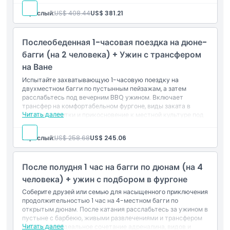
Включает в себя
Взрослый:
US$ 408.44
US$ 381.21
30-минутное приключение на багги на 4 человека
Прguided ride на 4x4 по бездорожью
Культурные танцевальные показы
Послеобеденная 1-часовая поездка на дюне-
Арабский кофе и финики
Остановка для фотографий с соколами
багги (на 2 человека) + Ужин с трансфером
Шведский стол на барбекю
на Ване
Опыт в уголке кальяна
Пиротехническое шоу
Испытайте захватывающую 1-часовую поездку на
Сидячая зона в пустынном лагере
двухместном багги по пустынным пейзажам, а затем
расслабьтесь под вечерним BBQ ужином. Включает
трансфер на комфортабельном фургоне, виды заката в
Читать далее
пустыне, напитки и прикосновение к местной культуре под
звездами.
Включает
Взрослый:
US$ 258.68
US$ 245.06
1-часовой тур на двухместном багги
Трансфер туда и обратно в кондиционированном
фургоне
После полудня 1 час на багги по дюнам (на 4
Защитный шлем и очки
Приветственные напитки
человека) + ужин с подбором в фургоне
Виды заката в пустыне
Соберите друзей или семью для насыщенного приключения
Доступ к частному лагерю
продолжительностью 1 час на 4-местном багги по
Установка для застольного ужина
открытым дюнам. После катания расслабьтесь за ужином в
Дегустация арабских сладостей
пустыне с барбекю, живыми развлечениями и трансфером
Санитарные удобства на месте
Читать далее
на фургоне. Идеальное сочетание адреналина, видов и