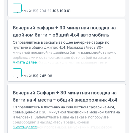
видами, идеально подходящими для искателей
аналогичном транспортном средстве.
приключений, желающих быстро и незабываемо сбежать от
Взрослый:
US$ 204.22
US$ 190.61
рутины.
Что включено
1 час путешествия на багги (на 2 места)
Вечерний сафари + 30 минутная поездка на
Трансфер из отеля и обратно на фургоне
Оборудование для безопасности: шлем и очки
двойном багги - общий 4x4 автомобиль
Бут bottled вода предоставляется
Отправляйтесь в захватывающее вечернее сафари по
Включен инструктаж по безопасности
пустыне в общих джипах 4x4. Наслаждайтесь 30-
Экскурсия по пустыне с гидом
минутной поездкой на двойном багги, взаимодействием с
верблюдами и остановками для фотографий на закате.
Читать далее
Включает в себя закуски, культурные мероприятия и
развлечения на сэндборде для полноценного приключения
в пустыне.
Взрослый:
US$ 245.06
Включает в себя
Поездка на двойном багги в течение 30 минут
Общий транспорт по пустыне на джипе 4x4
Вечерний Сафари + 30 минутная поездка на
Возможности для фотографий на закате
Сессия взаимодействия с верблюдами
багги на 4 места - общий внедорожник 4x4
Доступ к традиционному лагерю
Отправляйтесь в пустыню на совместном сафари на 4х4,
Холодные безалкогольные напитки
совмещённом с 30-минутной поездкой на мощном багги на
Живое представление Танура
4 человека. Запечатлейте виды на закате, попробуйте
Активность на сэндборде
сэндбординг и насладитесь традиционной
Пробы хной
Читать далее
развлекательной программой, закусками и атмосферой
бедуинского гостеприимства.