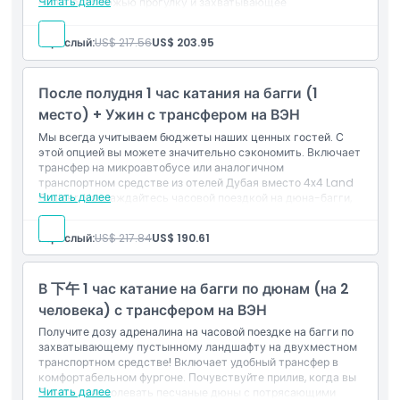
Читать далее
багги, верблюжью прогулку и захватывающее
бодрствование на дюнах. Запечатлите потрясающие
фотографии пустыни во время живописных остановок и
Вещи, которые нужно знать
Взрослый:
US$ 217.56
US$ 203.95
насладитесь вкусным ужином на гриле. С разнообразными
активностями и развлечениями, это сафари по пустыне
обещает незабываемое арабское приключение.
Политика отмены
После полудня 1 час катания на багги (1
место) + Ужин с трансфером на ВЭН
Мы всегда учитываем бюджеты наших ценных гостей. С
этой опцией вы можете значительно сэкономить. Включает
трансфер на микроавтобусе или аналогичном
транспортном средстве из отелей Дубая вместо 4x4 Land
Читать далее
Cruiser. Наслаждайтесь часовой поездкой на дюна-багги,
за которой следует ужин и возвращение в ваш отель на
том же типе транспортного средства. Лучшая часть в том,
Взрослый:
US$ 217.84
US$ 190.61
что для бронирования этой опции не требуется
минимальное количество гостей, что позволяет любому
количеству гостей воспользоваться ею.
В 下午 1 час катание на багги по дюнам (на 2
Включает
Трансфер на микроавтобусе или аналогичном
человека) с трансфером на ВЭН
транспортном средстве из отелей Дубая
Получите дозу адреналина на часовой поездке на багги по
Часовая поездка на дюна-багги
захватывающему пустынному ландшафту на двухместном
Ужин: Неограниченные безалкогольные напитки (чай,
транспортном средстве! Включает удобный трансфер в
кофе, вода, безалкогольные напитки), барбекю-ужин,
комфортабельном фургоне. Почувствуйте прилив, когда вы
возможность курения шиша в уголке шиша.
Читать далее
будете преодолевать песчаные дюны с потрясающими
Возврат в ваш отель на микроавтобусе или