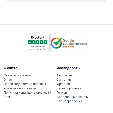
сборов за трансфер. Отмена или неявка менее чем
Ожидайте захватывающих поездок на багги по
за 24 часа до тура оплачивается полностью.
дюнам продолжительностью от 30 до 60 минут,
драйва на внедорожнике 4x4 по дюнам,
сэндбординга, катания на верблюдах или
фотостопов, а также традиционного барбекю с
живыми развлечениями, такими как танец живота и
огненные шоу.
О сайте
Исследовать
Связаться с нами
Австралия
О нас
Сингапур
Часто задаваемые вопросы
Франция
Условия и положения
Великобритания
Политика конфиденциальности
Гонконг
Блог
Соединённые Штаты
Все направления