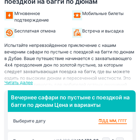
поездкой на багги по дюнам
Мгновенное
Мобильные билеты
подтверждение
Бесплатная отмена
Встреча и высадка
Испытайте непревзойденное приключение с нашим
вечерним сафари по пустыне с поездкой на багги по дюнам
в Дубае. Ваше путешествие начинается с захватывающего
4x4 преодоления дюн по золотой пустыне, за которым
следует захватывающая поездка на багги, где вы можете
ездить по высоким дюнам и пересеченной местности. Это
Читать далее
идеальная активность для любителей острых ощущений,
желающих исследовать обширную Аравийскую пустыню на
Вечернее сафари по пустыне с поездкой на
мощном внедорожнике. Сделайте потрясающие фотографии
багги по дюнам Цена и варианты
пустыни на закате, создавая незабываемые воспоминания
и невероятные возможности для фото. Продолжите свое
приключение с сэндбордингом — веселым и
Выберите дату
ДД ММ, ГГГГ
увлекательным способом спуститься по мягким дюнам.
После активной части расслабьтесь в традиционном