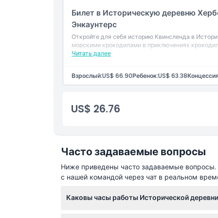
Билет в Историческую деревню Херб
Энкаунтерс
Откройте для себя историю Квинсленда в Истори
морскими крокодилами в приключениях крокодил
билету.
Читать далее
Взрослый:
US$ 66.90
Ребенок:
US$ 63.38
Концессия
US$ 26.76
Часто задаваемые вопросы
Ниже приведены часто задаваемые вопросы. Е
с нашей командой через чат в реальном врем
Каковы часы работы Исторической деревн
Историческая деревня Хербертон открыта еж