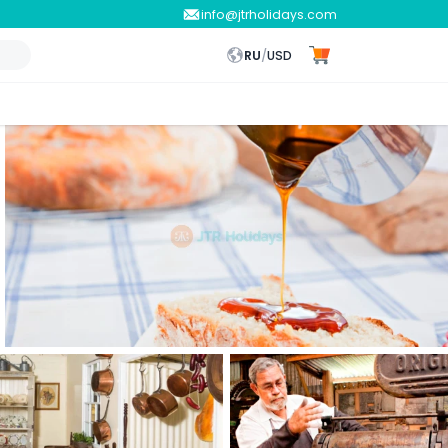
info@jtrholidays.com
RU
/
USD