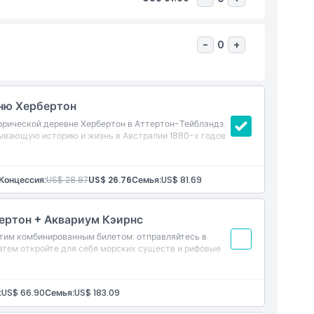
-
0
+
вню Хербертон
орической деревне Хербертон в Аттертон-Тейблэндз.
бывающую историю и жизнь в Австралии 1880-х годов
Концессия:
US$ 28.87
US$ 26.76
Семья:
US$ 81.69
ертон + Аквариум Кэирнс
тим комбинированным билетом: отправляйтесь в
атем откройте для себя морских существ и рифовые
:
US$ 66.90
Семья:
US$ 183.09