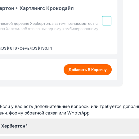
ертон + Хартлингс Крокодайл
ческой деревне Хербертон, а затем познакомьтесь с
ов Хартли, всё это по выгодному комбинированному
:
US$ 61.97
Семья:
US$ 190.14
Добавить В Корзину
сли у вас есть дополнительные вопросы или требуется дополн
ени, форму обратной связи или WhatsApp.
и Хербертон?
едневно, время работы зависит от сезона: с середины марта до