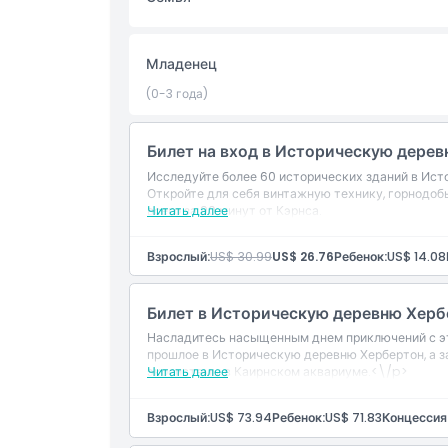
Часы работы
Младенец
(0-3 года)
Вещи, которые нужно знать
Билет на вход в Историческую дере
Местоположение
Исследуйте более 60 исторических зданий в Ист
Откройте для себя винтажную технику, горнодо
всего за 90 минут от Кэрнса.
Читать далее
Как добраться туда
Взрослый:
US$ 30.99
US$ 26.76
Ребенок:
US$ 14.08
Как воспользоваться
Билет в Историческую деревню Херб
Дресс-код
Насладитесь насыщенным днем приключений с э
прошлое в Историческую деревню Хербертон, а з
экосистемы в Каирнском аквариуме.<\/p>
Читать далее
Политика отмены
Взрослый:
US$ 73.94
Ребенок:
US$ 71.83
Концессия