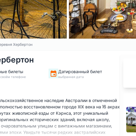
еревня Хербертон
ербертон
ные билеты
Датированный билет
 своём телефоне
выбранная дата
ельскохозяйственное наследие Австралии в отмеченной
олностью восстановленном городе XIX века на 16 акрах
нутах живописной езды от Кэрнса, этот уникальный
оригинальных исторических зданий, включая школу,
 по очаровательным улицам с винтажными магазинами,
ми эпохи. Увидьте тысячи редких австралийских