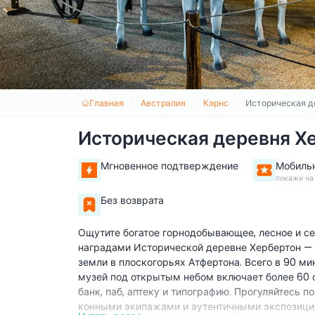
Главная
Австралия
Кэрнс
Историческая д
Историческая деревня Х
Мгновенное подтверждение
Мобиль
покажи на
Без возврата
Ощутите богатое горнодобывающее, лесное и с
наградами Исторической деревне Хербертон — п
земли в плоскогорьях Атфертона. Всего в 90 ми
музей под открытым небом включает более 60 
банк, паб, аптеку и типографию. Прогуляйтесь
конными экипажами и аутентичными экспозиция