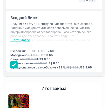
Исключения
Часы работы
Входной билет
Получите доступ к Центру искусства Ортензии Эрреро в
Валенсии и откройте для себя современное искусство
Вещи, которые нужно знать
внутри прекрасно отреставрированного исторического
дворца, где представлены работы ведущих
Читать далее
международных художников в уникальной культурной
Местоположение
обстановке.
Включено
Взрослый:
US$ 13.84
US$ 12.69
Входной билет
Молодёжь:
US$ 9.23
US$ 8.65
Как добраться туда
Многоязычный аудиогид
Старший:
US$ 9.23
US$ 8.65
Большая семья:
US$ 9.23
US$ 8.65
Функциональное разнообразие +33%:
US$ 9.23
US$ 8.65
Политика отмены
Итог заказа