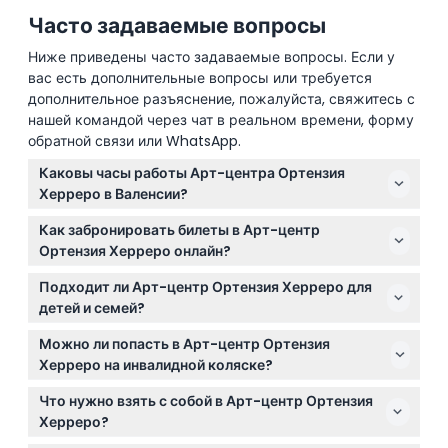
Часто задаваемые вопросы
Ниже приведены часто задаваемые вопросы. Если у
вас есть дополнительные вопросы или требуется
дополнительное разъяснение, пожалуйста, свяжитесь с
нашей командой через чат в реальном времени, форму
обратной связи или WhatsApp.
Каковы часы работы Арт-центра Ортензия
Херреро в Валенсии?
Арт-центр открыт с вторника по субботу с 10:00 до
Как забронировать билеты в Арт-центр
20:00, а по воскресеньям с 10:00 до 14:00. По
Ортензия Херреро онлайн?
понедельникам и в некоторые праздничные дни
Вы можете легко забронировать билеты онлайн
центр закрыт. (возможны изменения —
Подходит ли Арт-центр Ортензия Херреро для
прямо здесь, на этом сайте, выбрав
пожалуйста, подтвердите при бронировании)
детей и семей?
предпочтительную дату и тип билета в процессе
Да, дети в возрасте 0-12 лет проходят бесплатно, но
бронирования.
Можно ли попасть в Арт-центр Ортензия
должны быть в сопровождении взрослого с
Херреро на инвалидной коляске?
билетом, а для многодетных семей предусмотрены
Конечно, объект оборудован для доступа на
сниженные тарифы после подтверждения права на
Что нужно взять с собой в Арт-центр Ортензия
инвалидных колясках, что обеспечивает
льготу.
Херреро?
комфортный визит для гостей с ограниченной
Возьмите с собой мобильный ваучер для