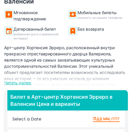
Валенсии
Мгновенное
Мобильные билеты
показать на вашем телефоне
подтверждение
Датированный билет
Без возврата
выбранная дата и временной
интервал
Арт-центр Хортенсия Эрреро, расположенный внутри
прекрасно отреставрированного дворца Валериола,
является одной из самых захватывающих культурных
достопримечательностей Валенсии. Этот уникальный
объект предлагает посетителям возможность исследовать
века истории — от его римских истоков до влияния
Читать далее
христианской эпохи — всё в одном пространстве. Сам
дворец — настоящий шедевр, тщательно
Билет в Арт-центр Хортенсия Эрреро в
отреставрированный с сохранением исторического
Валенсии Цена и варианты
очарования и с внедрением современных дизайнерских
элементов. Внутри вы найдете знаменитую коллекцию
Хортенсии Эрреро, включающую впечатляющие
Select a Date
ДД ММ, ГГГГ
произведения ведущих современных художников со всего
мира. Сочетание исторической архитектуры и