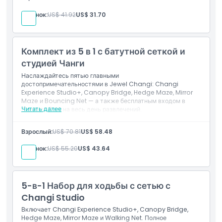
изгородей, Зеркальному лабиринту и Прыгающей
сети
Ребенок:
US$ 41.92
US$ 31.70
Бесплатный вход в парк Канаопи
Комплект из 5 в 1 с батутной сеткой и
студией Чанги
Наслаждайтесь пятью главными
достопримечательностями в Jewel Changi: Changi
Experience Studio+, Canopy Bridge, Hedge Maze, Mirror
Maze и Bouncing Net — а также бесплатным входом в
Читать далее
Canopy Park на весь день развлечений.
Включено
Взрослый:
US$ 70.81
US$ 58.48
Вход в Changi Experience Studio+
Доступ к Canopy Bridge, Hedge Maze, Mirror
Ребенок:
US$ 55.20
US$ 43.64
Maze и Bouncing Net
Бесплатный вход в Canopy Park
5-в-1 Набор для ходьбы с сетью с
Changi Studio
Включает Changi Experience Studio+, Canopy Bridge,
Hedge Maze, Mirror Maze и Walking Net. Полное