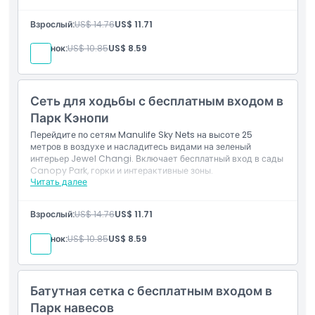
Включено
Исследуйте калейдоскопический Лабиринт зеркал
Взрослый:
US$ 14.76
US$ 11.71
Бесплатный доступ в парк Canopy
Ребенок:
US$ 10.85
US$ 8.59
Сеть для ходьбы с бесплатным входом в
Парк Кэнопи
Перейдите по сетям Manulife Sky Nets на высоте 25
метров в воздухе и насладитесь видами на зеленый
интерьер Jewel Changi. Включает бесплатный вход в сады
Canopy Park, горки и интерактивные зоны.
Читать далее
Включено
Перейти по сетям Manulife Sky Nets на высоте 25
Взрослый:
US$ 14.76
US$ 11.71
метров
Бесплатный доступ в Canopy Park
Ребенок:
US$ 10.85
US$ 8.59
Батутная сетка с бесплатным входом в
Парк навесов