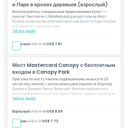
и Парк в кронах деревьев (взрослый)
Воспользуйтесь специальным предложением Купи 1 —
Политика в отношении детей и взрослых
получи 1 бесплатно с Mastercard для доступа на Мост
Кэнопи, включая бесплатный взрослый билет в Парк Кэнопи
для двойного удовольствия.
Исключения
Читать далее
Включения
2× входа на Навесной Мост (Купи 1, получи 1
Взрослый:
US$ 10.85
US$ 7.81
Часы работы
бесплатно)
1× бесплатный вход во Взрослый Парк Навеса
Действительно при выборе 1 взрослого для
Вещи, которые нужно знать
получения 2 входов
Мост Mastercard Canopy с бесплатным
входом в Canopy Park
Местоположение
Прогулка по мосту Канопи, подвешенному на высоте 23
метра над землей, с захватывающими видами на Водопад
Дождя в Джевел Чанги. Включает бесплатный доступ к
достопримечательностям парка Канопи, садам и зонам для
Как добраться туда
Читать далее
игр.
Включено
Как воспользоваться
Взрослый:
US$ 10.85
US$ 8.59
Прогулка по мосту Канопи, подвешенному на
высоте 23 метра
Ребенок:
US$ 9.29
US$ 7.73
Бесплатный доступ в парк Канопи
Дресс-код