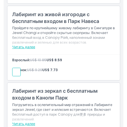
Лабиринт из живой изгороди с
Политика отмены
бесплатным входом в Парк Навеса
Пройдите по крупнейшему живому лабиринту в Сингапуре в
Jewel Changi и откройте скрытые сюрпризы. Включает
бесплатный вход в Canopy Park, наполненный зонами
развлечений и зеленью для всех возрастов.
Читать далее
Включено
Вход в крупнейший живой лабиринт в Сингапуре
Взрослый:
US$ 10.85
US$ 8.59
Бесплатный вход в Canopy Park
Ребенок:
US$ 9.29
US$ 7.73
Лабиринт из зеркал с бесплатным
входом в Канопи Парк
Погрузитесь в ослепительный мир отражений в Лабиринте
зеркал Jewel, где свет и иллюзия встречаются. Включает
бесплатный доступ в парк Canopy для更多 природы и
развлечений.
Читать далее