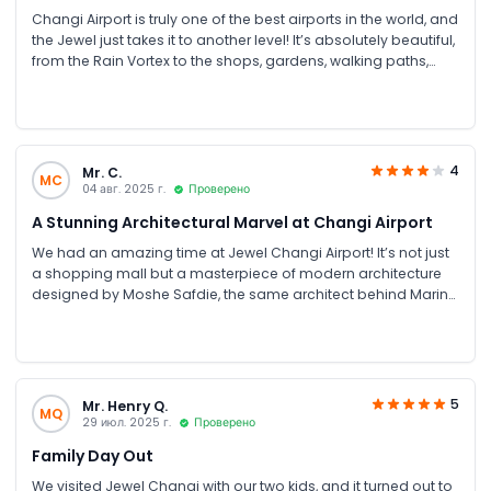
Changi Airport is truly one of the best airports in the world, and
the Jewel just takes it to another level! It’s absolutely beautiful,
from the Rain Vortex to the shops, gardens, walking paths,
and restaurants; everything is designed so thoughtfully. Make
sure you explore all the levels; it can take around 2–3 hours,
but it’s totally worth it. You can even buy bundle tickets for
multiple attractions. Whether you visit during the day or at
night, the place is just amazing!
4
Mr. C.
MC
04 авг. 2025 г.
Проверено
A Stunning Architectural Marvel at Changi Airport
We had an amazing time at Jewel Changi Airport! It’s not just
a shopping mall but a masterpiece of modern architecture
designed by Moshe Safdie, the same architect behind Marina
Bay Sands. The highlight was definitely the 40-metre indoor
waterfall surrounded by lush greenery, absolutely
mesmerising, especially at night when the lights come on. A
must-visit spot for anyone passing through Singapore!
5
Mr. Henry Q.
MQ
29 июл. 2025 г.
Проверено
Family Day Out
We visited Jewel Changi with our two kids, and it turned out to