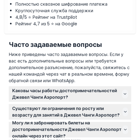
Полностью сквозное шифрование платежа
Круглосуточная служба поддержки
4,8/5 ⭐ Рейтинг на Trustpilot
Рейтинг 4,7 из 5 ⭐ на Google
Часто задаваемые вопросы
Ниже приведены часто задаваемые вопросы. Если у
вас есть дополнительные вопросы или требуется
дополнительное разъяснение, пожалуйста, свяжитесь с
нашей командой через чат в реальном времени, форму
обратной связи или WhatsApp.
Каковы часы работы достопримечательностей
Джевел Чанги Аэропорт?
Достопримечательности Джевел Чанги Аэропорт
Существуют ли ограничения по росту или
обычно работают с 10:00 до 21:00, последний вход за
возрасту для занятий в Джевел Чанги Аэропорт?
30 минут до закрытия. Часы работы Кэнопи Парк
Могу ли я забронировать билеты на
Да, для некоторых аттракционов, таких как Ходячая
немного отличаются, особенно в выходные и
достопримечательности Джевел Чанги Аэропорт
Сеть и Пружинистая Сеть, требуется минимальный
праздничные дни. (подлежат изменению —
онлайн через этот сайт?
рост 110 см. Дети в возрасте от 3 до 12 лет должны
пожалуйста, уточняйте при бронировании)