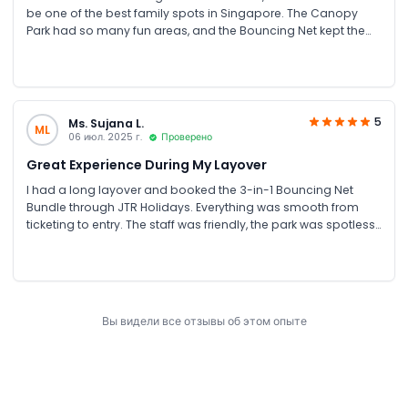
be one of the best family spots in Singapore. The Canopy
Park had so many fun areas, and the Bouncing Net kept the
kids entertained for hours. My personal favourite was the
Canopy Bridge; it felt like floating above a forest, with the
waterfall view right in front. The place is stroller-friendly and
very clean. Make sure to go before sunset for the best lighting!
We visited Jewel Changi with our two kids, and it turned out to
5
Ms. Sujana L.
ML
be one of the best family spots in Singapore. The Canopy
06 июл. 2025 г.
Проверено
Park had so many fun areas, and the Bouncing Net kept the
Great Experience During My Layover
kids entertained for hours. My personal favourite was the
Canopy Bridge; it felt like floating above a forest, with the
I had a long layover and booked the 3-in-1 Bouncing Net
waterfall view right in front. The place is stroller-friendly and
Bundle through JTR Holidays. Everything was smooth from
very clean. Make sure to go before sunset for the best lighting!
ticketing to entry. The staff was friendly, the park was spotless,
and the whole place felt refreshing after a long flight.
Вы видели все отзывы об этом опыте