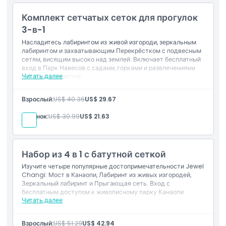
Комплект сетчатых сеток для прогулок
3-в-1
Насладитесь лабиринтом из живой изгороди, зеркальным
лабиринтом и захватывающим Перекрёстком с подвесным
сетям, висящим высоко над землей. Включает бесплатный
вход в Парк Навесов с садами, горками и развлечениями
Читать далее
для всех возрастов.
Включено в стоимость
Взрослый:
US$ 40.36
US$ 29.67
Доступ к лабиринту из живой изгороди,
зеркальному лабиринту и Walking Net
Ребенок:
US$ 30.99
US$ 21.63
Бесплатный вход в Пар Навесов
Набор из 4 в 1 с батутной сеткой
Изучите четыре популярные достопримечательности Jewel
Changi: Мост в Канаопи, Лабиринт из живых изгородей,
Зеркальный лабиринт и Прыгающая сеть. Вход с
бесплатным доступом к живописному парку Канаопи.
Читать далее
Включено
Доступ к Мосту в Канаопи, Лабиринту из живых
Взрослый:
US$ 51.29
US$ 42.94