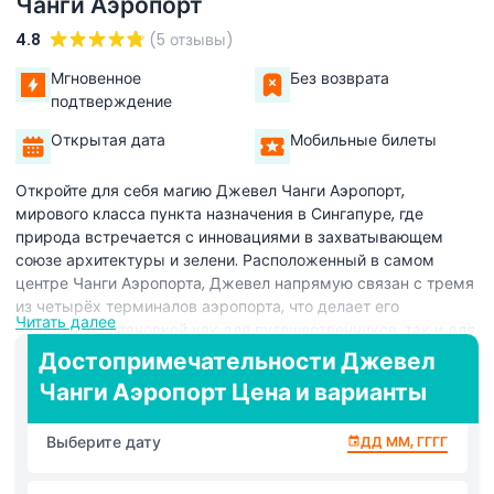
Чанги Аэропорт
4.8
(5 отзывы)
Мгновенное
Без возврата
подтверждение
Открытая дата
Мобильные билеты
Откройте для себя магию Джевел Чанги Аэропорт,
мирового класса пункта назначения в Сингапуре, где
природа встречается с инновациями в захватывающем
союзе архитектуры и зелени. Расположенный в самом
центре Чанги Аэропорта, Джевел напрямую связан с тремя
из четырёх терминалов аэропорта, что делает его
Читать далее
идеальной остановкой как для путешественников, так и для
местных жителей. Его знаковый центр — HSBC Rain Vortex —
Достопримечательности Джевел
самый высокий в мире внутренний водопад, который
Чанги Аэропорт Цена и варианты
завораживает посетителей потрясающими световыми и
звуковыми шоу, превращающими пространство в
Выберите дату
ДД ММ, ГГГГ
ослепительное зрелище. Вокруг этого чуда расположен
Лесной Долина Shiseido, многоуровневый внутренний сад,
предлагающий спокойное убежище с пышной зеленью,