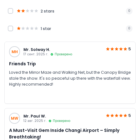
2 stars
0
1 star
0
5
Mr. Solway H.
MH
17 сент. 2025 г.
Проверено
Friends Trip
Loved the Mirror Maze and Walking Net, but the Canopy Bridge
stole the show. It's so peaceful up there with the waterfall view.
Highly recommended!
5
Mr. Paul W.
MW
12 авг. 2025 г.
Проверено
A Must-Visit Gem Inside Changi Airport – Simply
Breathtaking!