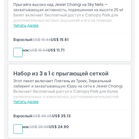
Прыгайте высоко над Jewel Changi на Sky Nets —
захватывающая активность, подвешенная на высоте 25 м!
Билет включает бесплатный доступ к Canopy Park для
дополнительных острых ощущений и игр на природе.
Читать далее
Включено
Прыгайте по Manulife Sky Nets на высоте 25
Взрослый:
US$ 19.44
US$ 15.61
метров над землей
Бесплатный доступ к Canopy Park
Ребенок:
US$ 15.54
US$ 11.71
Набор из 3 в 1 с прыгающей сеткой
Этот пакет включает Плетень из Троих, Зеркальный
лабиринт и захватывающую Юрру на сети в Jewel Changi.
Включает бесплатный доступ к Canopy Park для более
увлекательных и живописных достопримечательностей.
Читать далее
Включено
Доступ к Плетень из Троих, Зеркальный лабиринт и
Взрослый:
US$ 45.05
US$ 35.13
Юрра на сети
Бесплатный вход в Canopy Park
Ребенок:
US$ 35.68
US$ 24.90