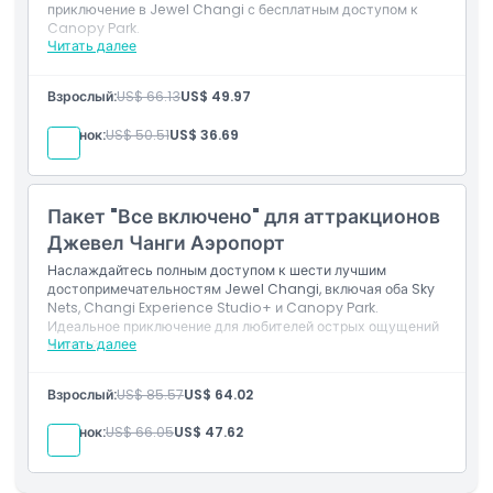
приключение в Jewel Changi с бесплатным доступом к
Canopy Park.
Читать далее
Включено
Посещение Changi Experience Studio+
Взрослый:
US$ 66.13
US$ 49.97
Доступ к Canopy Bridge, Hedge Maze, Mirror
Maze и Walking Net
Ребенок:
US$ 50.51
US$ 36.69
Бесплатное посещение Canopy Park
Пакет "Все включено" для аттракционов
Джевел Чанги Аэропорт
Наслаждайтесь полным доступом к шести лучшим
достопримечательностям Jewel Changi, включая оба Sky
Nets, Changi Experience Studio+ и Canopy Park.
Идеальное приключение для любителей острых ощущений
Читать далее
и семей.
Включено
Взрослый:
US$ 85.57
US$ 64.02
Посещение Changi Experience Studio+
Доступ к Canopy Bridge, Hedge Maze, Mirror
Ребенок:
US$ 66.05
US$ 47.62
Maze, Walking Net и Bouncing Net
Бесплатный вход в Canopy Park