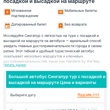
посадкой и высадкой на маршруте
Мгновенное
Мобильные билеты
подтверждение
Датированный билет
Без возврата
Исследуйте Сингапур с легкостью на туре с посадкой и
высадкой на маршруте на автобусе — идеальный способ
увидеть главные достопримечательности города в своем
ритме. Этот гибкий и удобный туристический автобус
охватывает несколько маршрутов и ключевых
достопримечательностей, таких как Gardens by the Bay,
Читать далее
Orchard Road, Ботанический сад Сингапура, Музей
искусства Сингапура и легендарный отель Raffles.
Большой автобус Сингапур тур с посадкой и
Автобусы регулярно прибывают на различные остановки,
высадкой на маршруте Цена и варианты
так что вы можете садиться и выходить сколько угодно
раз, чтобы полностью насладиться каждым из мест.
Независимо от того, интересуетесь ли вы покупками,
Выберите дату
ДД ММ, ГГГГ
природой, историей или культурой, этот тур позволяет
изучать Львиный город в свое время. Тур включает
аудиогиды на нескольких языках, чтобы вы могли узнать о