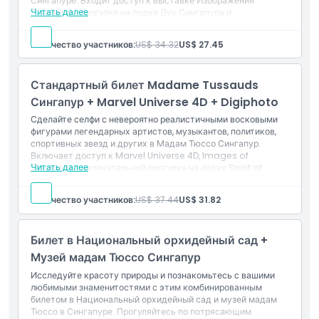
Сингапуре. Входит доступ к выставке Изображения
Читать далее
Сингапура, прогулке на лодке Дух Сингапура и
Исключения
уникальному опыту Звезды кино, а также цифровой
сувенир-фото.
Количество участников:
US$ 34.32
US$ 27.45
Включено
Часы работы
Все включения стандартного билета
Один цифровой фото-сувенир на память
Стандартный билет Madame Tussauds
Сингапур + Marvel Universe 4D + Digiphoto
Вещи, которые нужно знать
Сделайте селфи с невероятно реалистичными восковыми
фигурами легендарных артистов, музыкантов, политиков,
спортивных звезд и других в Мадам Тюссо Сингапур.
Местоположение
Включает доступ к Marvel Universe 4D, Images of
Читать далее
Singapore, увлекательной прогулке на лодке Spirit of
Singapore и Ultimate Film Star Experience, а также
Как добраться туда
цифровой фотосувенир.
Количество участников:
US$ 37.44
US$ 31.82
Включено в стоимость
Все включения из Стандартного билета
Политика отмены
Вход в кинематографический опыт Marvel Universe 4D
Билет в Национальный орхидейный сад +
Один цифровой фотосувенир на память
Музей мадам Тюссо Сингапур
Исследуйте красоту природы и познакомьтесь с вашими
любимыми знаменитостями с этим комбинированным
билетом в Национальный орхидейный сад и музей мадам
Тюссо в Сингапуре. Прогуляйтесь по потрясающим