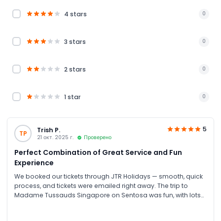
4 stars
0
3 stars
0
2 stars
0
1 star
0
5
Trish P.
TP
21 окт. 2025 г.
Проверено
Perfect Combination of Great Service and Fun
Experience
We booked our tickets through JTR Holidays — smooth, quick
process, and tickets were emailed right away. The trip to
Madame Tussauds Singapore on Sentosa was fun, with lots
of photo-op moments, and the extra boat ride and 4D
experience added great value. The only caveat was that we