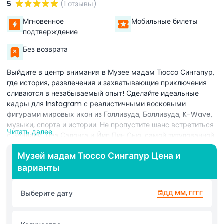
5
(1 отзывы)
Мгновенное
Мобильные билеты
подтверждение
Без возврата
Выйдите в центр внимания в Музее мадам Тюссо Сингапур,
где история, развлечения и захватывающие приключения
сливаются в незабываемый опыт! Сделайте идеальные
кадры для Instagram с реалистичными восковыми
фигурами мировых икон из Голливуда, Болливуда, K-Wave,
музыки, спорта и истории. Не пропустите шанс встретиться
Читать далее
с Зендаей, Леа Салонга и Йип Пин Сью, самой титулованной
паралимпийской пловчихой Сингапура, а также со многими
Музей мадам Тюссо Сингапур Цена и
другими легендами и суперзвездами. Испытайте восторг на
варианты
аттракционе Marvel Universe 4D, где герои, такие как
Железный человек и Человек-паук, «вырываются» с экрана
в зрелищном мультисенсорном шоу. Исследуйте зоны
Выберите дату
ДД ММ, ГГГГ
Болливуда и Голливуда, проверьте свою звездную силу в
Ultimate Film Star Experience и повеселитесь с A-
листерами в наших эксклюзивных зонах. Откройте для себя