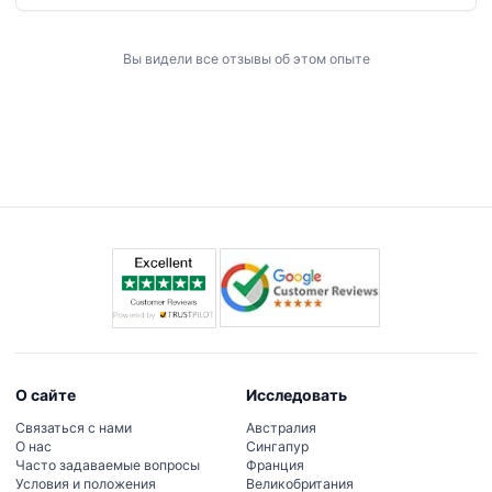
expected a larger wax-figure collection and instead found
quite a few history-themed exhibits. Still, it turned out to be a
good and enjoyable stop during our day on Sentosa Island.
Вы видели все отзывы об этом опыте
О сайте
Исследовать
Связаться с нами
Австралия
О нас
Сингапур
Часто задаваемые вопросы
Франция
Условия и положения
Великобритания