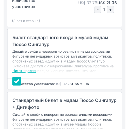
Количество
US$ 32.76
US$ 21.06
недавно запущенный проект Images of Singapore —
участников
экскурсию с гидом по богатой истории страны глазами
-
1
+
ключевых исторических фигур. Затем сядьте на
(3 лет и старше)
прогулочный катер Spirit of Singapore и проплывите через
тропический сад, наполненный духом Сингапура.
Поднимите ваше волнение на новый уровень с новым Thrill
Билет стандартного входа в музей мадам
Coaster Singapore — самым высоким VR-американским
Тюссо Сингапур
горкам в мире, мчащимся мимо знакового горизонта
Марина-Бэй. Независимо от того, любите ли вы поп-
Делайте селфи с невероятно реалистичными восковыми
фигурами легендарных артистов, музыкантов, политиков,
культуру или местное наследие, Музей мадам Тюссо
спортивных звезд и других в Мадам Тюссо Сингапур.
Сингапур предлагает лучшее семейное развлечение.
Включает доступ к Изображениям Сингапура, прогулке на
Забронируйте билеты сегодня!
Читать далее
лодке Дух Сингапура и опыту Ultimate Film Star.
Включено
Вход в Мадам Тюссо Сингапур с доступом ко всем
Количество участников:
US$ 32.76
US$ 21.06
зонам с восковыми фигурами
Основные моменты
Исторический опыт Изображения Сингапура
Прогулка на лодке Дух Сингапура
Стандартный билет в мадам Тюссо Сингапур
Опыт Ultimate Film Star (зона Болливуда)
Включено
+ Дигифото
Сделайте селфи с невероятно реалистичными восковыми
фигурами легендарных артистов, музыкантов, политиков,
Политика в отношении детей и взрослых
спортивных звезд и других в музее Мадам Тюссо в