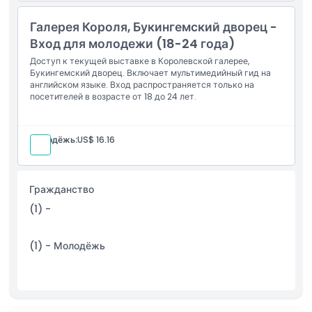
это путешествие через королевскую историю, творчество и
традиции.
Галерея Короля, Букингемский дворец -
Вход для молодежи (18-24 года)
Доступ к текущей выставке в Королевской галерее,
Основные моменты
Букингемский дворец. Включает мультимедийный гид на
английском языке. Вход распространяется только на
посетителей в возрасте от 18 до 24 лет.
Включено
Молодёжь:
US$ 16.16
Политика в отношении детей и взрослых
Часы работы
Гражданство
(1) -
Вещи, которые нужно знать
(1) - Молодёжь
Условия и положения
Политика отмены