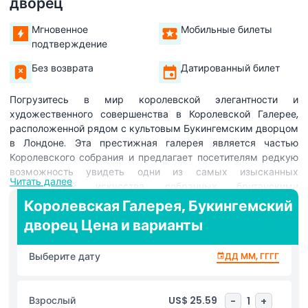
дворец
Мгновенное
Мобильные билеты
подтверждение
Без возврата
Датированный билет
Погрузитесь в мир королевской элегантности и
художественного совершенства в Королевской Галерее,
расположенной рядом с культовым Букингемским дворцом
в Лондоне. Эта престижная галерея является частью
Королевского собрания и предлагает посетителям редкую
возможность увидеть одни из самых изысканных
Читать далее
произведений искусства, собранных британскими
монархами на протяжении веков. Изначально известная
Королевская Галерея, Букингемский
как Королевская Галерея, посвящённая королеве, она была
дворец Цена и варианты
переименована в честь правящего монарха и продолжает
оставаться культурной жемчужиной в сердце города. В
Выберите дату
ДД ММ, ГГГГ
Королевской Галерее проходят сменные выставки,
демонстрирующие богатство и разнообразие Королевской
коллекции, одной из крупнейших и важнейших
Взрослый
US$ 25.59
-
1
+
художественных коллекций в мире. Посетители могут