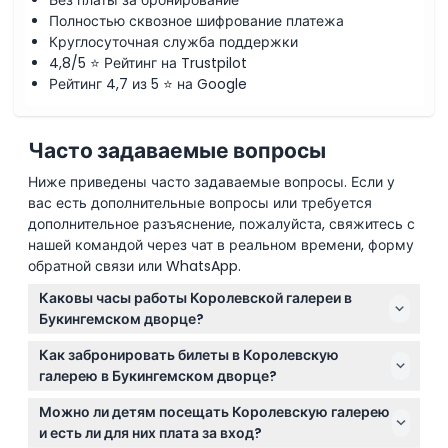
Без платы за бронирование
Полностью сквозное шифрование платежа
Круглосуточная служба поддержки
4,8/5 ⭐ Рейтинг на Trustpilot
Рейтинг 4,7 из 5 ⭐ на Google
Часто задаваемые вопросы
Ниже приведены часто задаваемые вопросы. Если у
вас есть дополнительные вопросы или требуется
дополнительное разъяснение, пожалуйста, свяжитесь с
нашей командой через чат в реальном времени, форму
обратной связи или WhatsApp.
Каковы часы работы Королевской галереи в
Букингемском дворце?
Королевская галерея открыта ежедневно с 10:00 до
Как забронировать билеты в Королевскую
17:30, последний вход в 16:15. (может меняться —
галерею в Букингемском дворце?
пожалуйста, уточняйте во время бронирования)
Вы можете забронировать билеты безопасно
Можно ли детям посещать Королевскую галерею
онлайн прямо здесь, на этом сайте, что позволяет
и есть ли для них плата за вход?
легко проверить наличие и завершить покупку