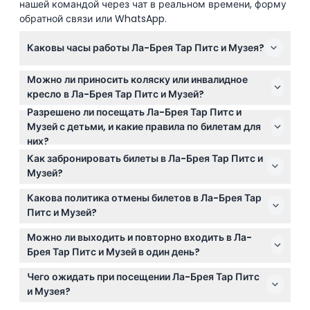
нашей командой через чат в реальном времени, форму
обратной связи или WhatsApp.
Каковы часы работы Ла-Брея Тар Питс и Музея?
Музей открыт ежедневно с 9:30 до 17:00, за
Можно ли приносить коляску или инвалидное
исключением первого вторника каждого месяца и
кресло в Ла-Брея Тар Питс и Музей?
крупных праздников, таких как День
Разрешено ли посещать Ла-Брея Тар Питс и
Да, музей и парк доступны для колясок и
независимости, День благодарения, Рождество и
Музей с детьми, и какие правила по билетам для
инвалидных кресел, что позволяет посетителям с
Новый год. Сам парк открыт ежедневно с 6:00 до
них?
любым уровнем подвижности наслаждаться
22:00 (возможны изменения — пожалуйста,
Дети в возрасте 0-2 лет проходят бесплатно, дети
экспозициями.
Как забронировать билеты в Ла-Брея Тар Питс и
уточняйте при бронировании).
3-12 лет и школьники 13-17 лет имеют специальные
Музей?
тарифы на билеты. Посетители 18 лет и старше
Вы можете легко забронировать билеты онлайн
оплачивают взрослый билет, поэтому бронируйте
Какова политика отмены билетов в Ла-Брея Тар
прямо на этом сайте; просто выберите
билеты соответственно.
Питс и Музей?
предпочитаемую дату и время, чтобы проверить
Билеты не подлежат возврату и отмене, поэтому
доступность и подтвердить посещение.
Можно ли выходить и повторно входить в Ла-
убедитесь, что дата и время посещения
Брея Тар Питс и Музей в один день?
окончательно определены при бронировании.
Нет, повторный вход после выхода с территории не
Чего ожидать при посещении Ла-Брея Тар Питс
допускается, поэтому планируйте визит так, чтобы
и Музея?
увидеть всё за один раз.
Ожидайте увидеть увлекательные окаменелости