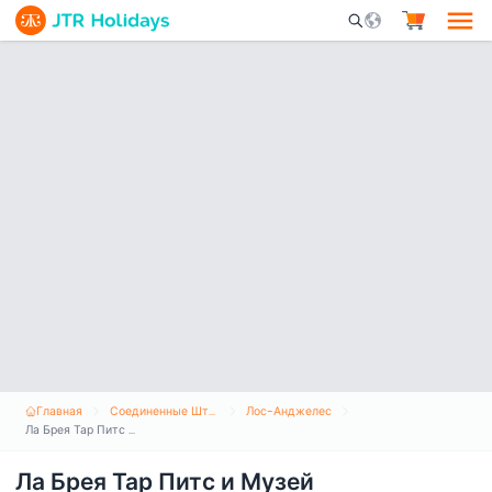
Mobile Search Opene
Главная
Соединенные Штаты Америки
Лос-Анджелес
Ла Брея Тар Питс и Музей
Ла Брея Тар Питс и Музей