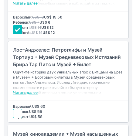
Читать далее
мамонты и саблезубые кошки, и наблюдайте за тем, как
Включено
палеонтологи открывают историю в реальном времени. В
ожидании идеальное сочетание науки, истории и
Взрослый:
US$ 18
US$ 15.50
приключений.
Ребенок:
US$ 7
US$ 6
Политика в отношении детей и взрослых
Студент:
US$ 14
US$ 12
Student:
US$ 14
US$ 12
Исключения
Лос-Анджелес: Петроглифы и Музей
Тортиур + Музей Средневековых Истязаний
Часы работы
Брира Тар Питс и Музей + Билет
Ощутите историю двух уникальных эпох с Битцами на Бреа
и Музеем + Бортовым билетом в Музей средневековых
Вещи, которые нужно знать
пыток Лос-Анджелеса. Исследуйте доисторические
окаменелости и раскрывайте тёмную сторону
Читать далее
средневековой истории в одном увлекательном
Местоположение
приключении!
Взрослый:
US$ 60
Ребенок:
US$ 55
Как добраться туда
Студент:
US$ 58
Как воспользоваться
Музей киноакадемии + Музей насыщенных