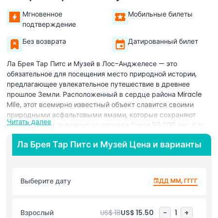
Мгновенное
Мобильные билеты
подтверждение
Без возврата
Датированный билет
Ла Брея Тар Питс и Музей в Лос-Анджелесе — это
обязательное для посещения место природной истории,
предлагающее увлекательное путешествие в древнее
прошлое Земли. Расположенный в сердце района Miracle
Mile, этот всемирно известный объект славится своими
природными асфальтовыми ямами, которые сохраняют
Читать далее
окаменелости ледникового периода более 50 000 лет. Как
один из самых уникальных музеев Лос-Анджелеса, Ла
Ла Брея Тар Питс и Музей Цена и варианты
Брея Тар Питс и Музей позволяет посетителям исследовать
активную площадку раскопок и наблюдать за настоящими
палеонтологами, работающими в Лаборатории
окаменелостей, где тщательно исследуются и
Выберите дату
ДД ММ, ГГГГ
реставрируются кости мамонтов, саблезубых кошек,
гигантских ленивцев и других древних животных.
Интерактивные экспонаты и полноразмерные реплики
Взрослый
US$ 18
US$ 15.50
-
1
+
помогают оживить ледниковый период, делая это одним из