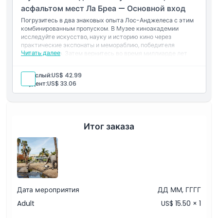
асфальтом мест Ла Бреа — Основной вход
Политика отмены
Погрузитесь в два знаковых опыта Лос-Анджелеса с этим
комбинированным пропуском. В Музее киноакадемии
исследуйте искусство, науку и историю кино через
практические экспонаты и мемораблию, победителя
Читать далее
премии Оскар. Затем вернитесь во время миллиарде лет
назад в Музее искусственных асфальтовых ям Ла Бреа, где
вы откроете Fossили эпохи льда и живые раскопки прямо в
Взрослый:
US$ 42.99
центре Л.А.
Студент:
US$ 33.06
Итог заказа
Дата мероприятия
ДД ММ, ГГГГ
Adult
US$ 15.50 × 1