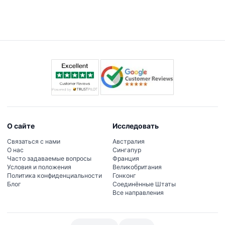
ледникового периода, такие как мамонты и
саблезубые тигры, наблюдать за работой
палеонтологов в Лаборатории окаменелостей и
наслаждаться интерактивными экспонатами,
оживляющими доисторический Лос-Анджелес.
О сайте
Исследовать
Связаться с нами
Австралия
О нас
Сингапур
Часто задаваемые вопросы
Франция
Условия и положения
Великобритания
Политика конфиденциальности
Гонконг
Блог
Соединённые Штаты
Все направления