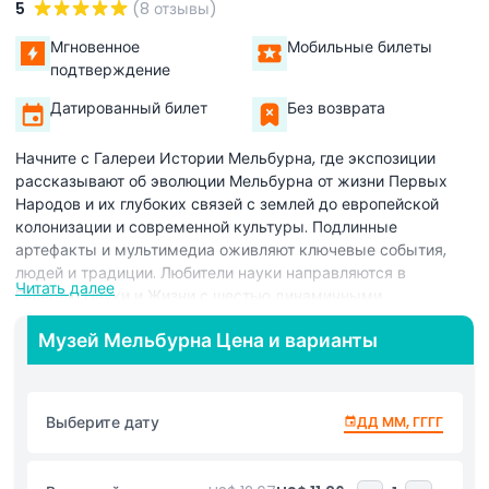
5
(8 отзывы)
Мгновенное
Мобильные билеты
подтверждение
Датированный билет
Без возврата
Начните с Галереи Истории Мельбурна, где экспозиции
рассказывают об эволюции Мельбурна от жизни Первых
Народов и их глубоких связей с землей до европейской
колонизации и современной культуры. Подлинные
артефакты и мультимедиа оживляют ключевые события,
людей и традиции. Любители науки направляются в
Читать далее
Галерею Науки и Жизни с шестью динамичными
экспозициями: 600 миллионов лет, Динамичная Земля,
Музей Мельбурна Цена и варианты
Живые Насекомые, Морская Жизнь, Прогулка с
динозаврами и Дикая природа: удивительные животные в
меняющемся мире. Эти интерактивные установки
вызывают любопытство у всех возрастов, делая билеты в
Выберите дату
ДД ММ, ГГГГ
Музей Мельбурна прекрасным семейным выбором.
Настоящей изюминкой является Культурный Центр
Аббатств Бунджила, созданный совместно с