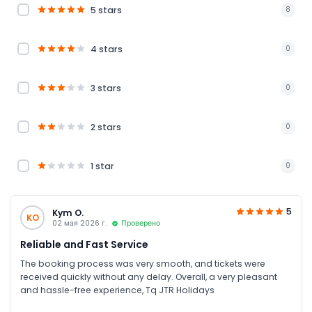
5 stars
8
4 stars
0
3 stars
0
2 stars
0
1 star
0
5
Kym O.
KO
02 мая 2026 г.
Проверено
Reliable and Fast Service
The booking process was very smooth, and tickets were
received quickly without any delay. Overall, a very pleasant
and hassle-free experience, Tq JTR Holidays